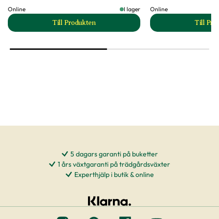
Online
I lager
Online
Till Produkten
Till Pr
till Blomjord produktsida
t
5 dagars garanti på buketter
1 års växtgaranti på trädgårdsväxter
Experthjälp i butik & online