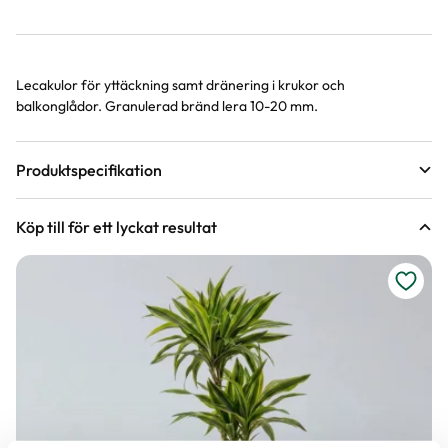
Lecakulor för yttäckning samt dränering i krukor och
Produktinformation
balkonglådor. Granulerad bränd lera 10-20 mm.
Produktspecifikation
Volym
14 liter
Köp till för ett lyckat resultat
Varumärke
Rölunda
Kemikaliemärkning
Inget piktogram
Innehållsförteckning
Granulerad bränd lera
Art nr
328292