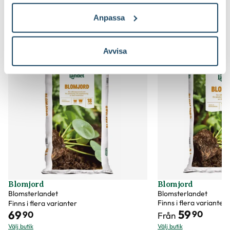
Anpassa
Du kanske också gillar
Avvisa
2 för 120:-
Blomjord
Blomjord
Blomsterlandet
Blomsterlandet
Finns i flera varianter
Finns i flera varianter
59
69
90
90
Från
Välj butik
Välj butik