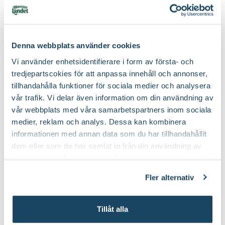
Denna webbplats använder cookies
Vi använder enhetsidentifierare i form av första- och
tredjepartscokies för att anpassa innehåll och annonser,
tillhandahålla funktioner för sociala medier och analysera
vår trafik. Vi delar även information om din användning av
vår webbplats med våra samarbetspartners inom sociala
Banddracena 'Lemon Lime'
medier, reklam och analys. Dessa kan kombinera
Dracaena fragrans (Deremensis-Gruppen)
informationen med annan data som du har tillhandahållit
Finns i flera varianter
1299
:-
dem eller som de har samlat in från din användning av
Från
deras tjänster. Läs mer om olika cookies genom att
Välj butik
klicka på länken 'Fler alternativ'."
Online
I lager
Fler alternativ
Till Produkten
till Banddracena 'Lemon Lime' produ
Tillåt alla