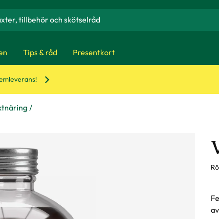
en
Tips & råd
Presentkort
hemleverans!
xtnäring
Rö
Fe
av