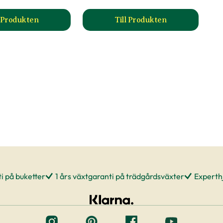
l Produkten
Till Produkten
till Flytande näring produktsida
till Pelargonnäring pr
i på buketter
1 års växtgaranti på trädgårdsväxter
Experthj