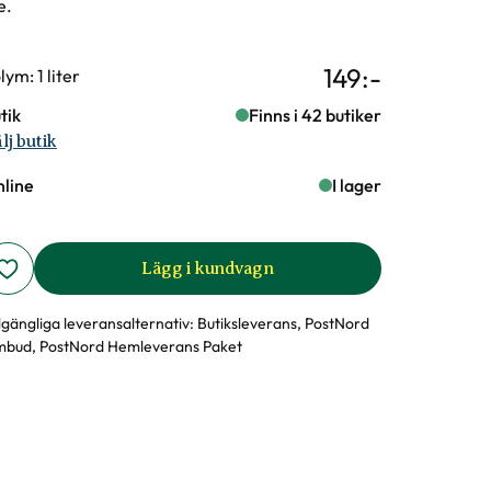
e.
149
:-
rianter
lym: 1 liter
tik
Finns i 42 butiker
lj butik
line
I lager
Lägg i kundvagn
llgängliga leveransalternativ:
Butiksleverans, PostNord
bud, PostNord Hemleverans Paket