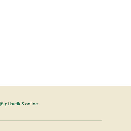
oduktsida
älp i butik & online