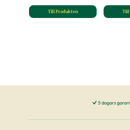
Till Produkten
Til
till Blodmjöl produktsida
5 dagars garant