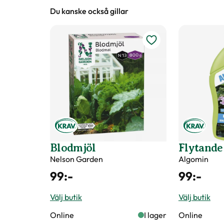
Volym
1 liter
Du kanske också gillar
Varumärke
Rölunda
Kemikaliemärkning
Inget piktogram
Innehållsförteckning
Innehåller enbart grönt organiskt 
laboratorier.
Art nr
328295
Blodmjöl
Flytande
Nelson Garden
Algomin
99
:-
99
:-
Välj butik
Välj butik
Online
I lager
Online