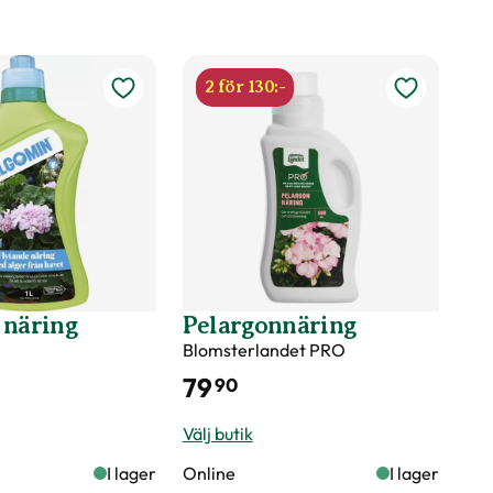
2 för 130:-
avfall. Pyralidfritt. Varje batch testas och godkänns i
 näring
Pelargonnäring
Blomsterlandet PRO
79
90
Välj butik
I lager
Online
I lager