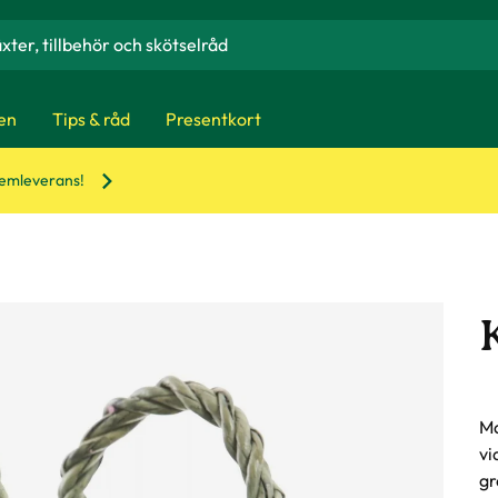
en
Tips & råd
Presentkort
hemleverans!
Ma
vi
gr