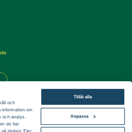
ida
Tillåt alla
håll och
en information om
Anpassa
 och analys.
om de har
 på länken 'Fler