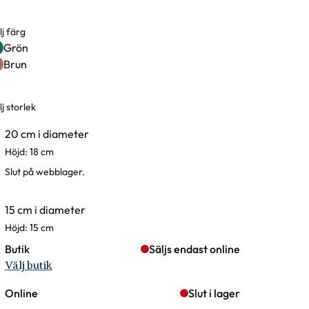
lj färg
rgval
Grön
Brun
j storlek
rianter
20 cm i diameter
Höjd: 18 cm
Slut på webblager.
15 cm i diameter
Höjd: 15 cm
Butik
Säljs endast online
Välj butik
Online
Slut i lager