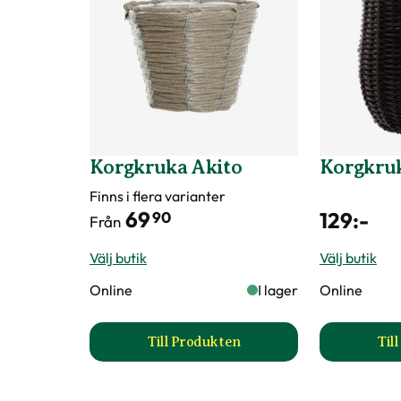
Färg
Grön
Diameter toppen
15 cm
Diameter
15 cm
Korgkruka Akito
Korgkru
Art nr
291000
Finns i flera varianter
69
129
:-
90
Från
Välj butik
Välj butik
Online
I lager
Online
Till Produkten
Til
till Korgkruka Akito produktsid