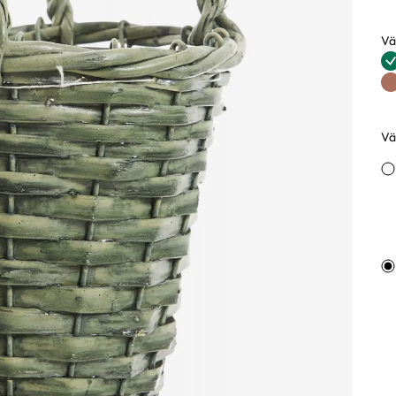
Vä
Fä
Väl
Va