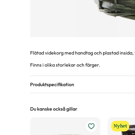
Produktinformation
Flätad videkorg med handtag och plastad insida, f
Finns i olika storlekar och färger.
Produktspecifikation
Material
Trä
Du kanske också gillar
Höjd
15 cm
Nyhet