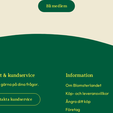
Bli medlem
t & kundservice
Information
 gärna på dina frågor.
Om Blomsterlandet
Köp- och leveransvillkor
takta kundservice
Ångra ditt köp
Företag