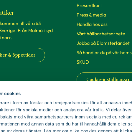
Presentkort
utiker
Press & media
lkommen till våra 63
Handla hos oss
 Sverige. Från Malmö i syd
Vårt hållbarhetsarbete
 i norr.
Jobba på Blomsterlandet
Så handlar du på vår hems
ker & öppettider
SKUD
Cookie-inställningar
r cookies
rare i form av första- och tredjepartscokies för att anpassa inne
nktioner för sociala medier och analysera vår trafik. Vi delar äv
bplats med våra samarbetspartners inom sociala medier, reklam
mationen med annan data som du har tillhandahållit dem eller s
© Copyright Blomsterlandet 2025
ing av deras tjänster. Läs mer om olika cookies genom att klicka