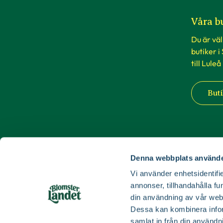
Våra b
Du är vä
butiker i
till Luleå
Buti
Denna webbplats använde
Vi använder enhetsidentifie
annonser, tillhandahålla fu
din användning av vår web
Dessa kan kombinera infor
samlat in från din användn