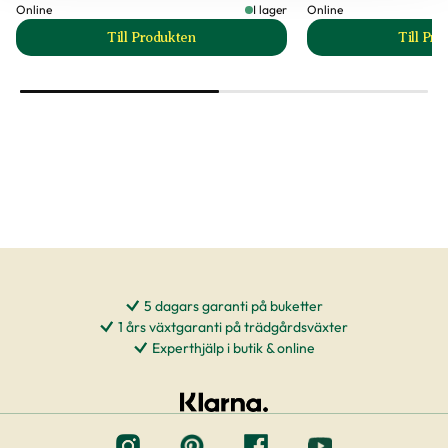
Online
I lager
Online
Till Produkten
Till Pr
till Fat till utomhuskruka produktsida
t
5 dagars garanti på buketter
1 års växtgaranti på trädgårdsväxter
Experthjälp i butik & online