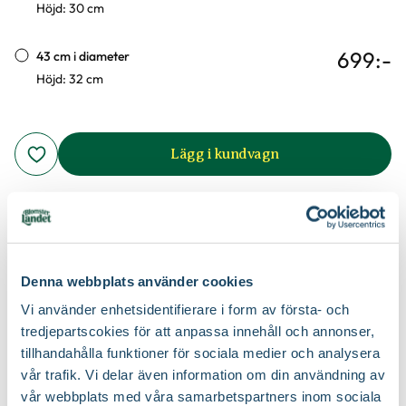
Höjd: 30 cm
699
:-
43 cm i diameter
Höjd: 32 cm
Lägg i kundvagn
Tillgängliga leveransalternativ:
Butiksleverans, PostNord
Hemleverans Pall
Denna webbplats använder cookies
Vi använder enhetsidentifierare i form av första- och
Terrakotta kruka med horisontella ränder. En kruka som passar
Produktinformation
bra att direktplantera i, då den har dräneringshål i botten.
tredjepartscokies för att anpassa innehåll och annonser,
tillhandahålla funktioner för sociala medier och analysera
vår trafik. Vi delar även information om din användning av
Produktspecifikation
vår webbplats med våra samarbetspartners inom sociala