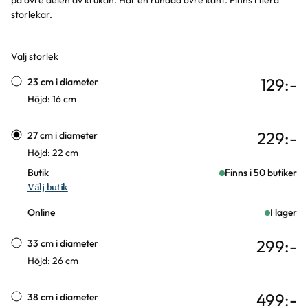
på övre delen av krukan. Har en rundad övre kant. Finns i flera
storlekar.
Välj storlek
Varianter
129
:-
23 cm i diameter
Höjd: 16 cm
229
:-
27 cm i diameter
Höjd: 22 cm
Butik
Finns i 50 butiker
Välj butik
Online
I lager
299
:-
33 cm i diameter
Höjd: 26 cm
499
:-
38 cm i diameter