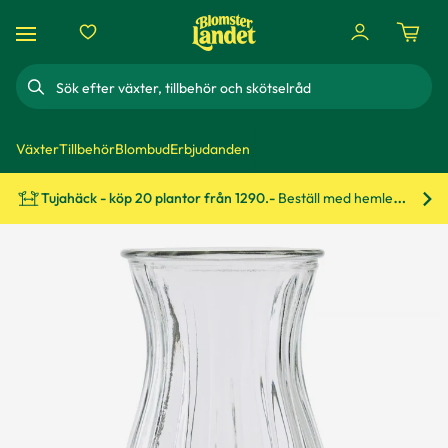
Sök
Växter
Tillbehör
Blombud
Erbjudanden
Tujahäck - köp 20 plantor från 1290.-
Beställ med hemleverans!
Bes