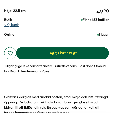
49
90
Varianter
Höjd: 22,5 cm
Butik
Finns i 53 butiker
Välj butik
Online
I lager
Lägg i kundvagn
Tillgängliga leveransalternativ:
Butiksleverans, PostNord Ombud,
PostNord Hemleverans Paket
Glasvas i klarglas med rundad botten, smal midja och lätt utsvängd
Produktinformation
öppning. De lodräta, mjukt välvda räfflorna ger glaset liv och
bidrar till ett tidlöst uttryck. En bas-vas som gör det enkelt att
inreda hemmet med färska snittblommor.