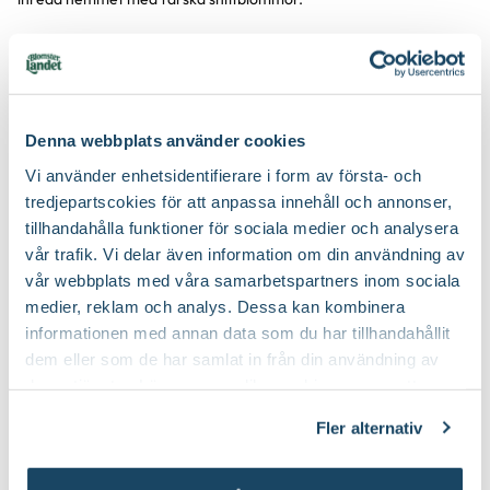
Produktspecifikation
Material
Glas
Denna webbplats använder cookies
Du kanske också gillar
Vi använder enhetsidentifierare i form av första- och
Höjd
22,5 cm
tredjepartscokies för att anpassa innehåll och annonser,
tillhandahålla funktioner för sociala medier och analysera
Bredd
13 cm
vår trafik. Vi delar även information om din användning av
vår webbplats med våra samarbetspartners inom sociala
Färg
Transparent
medier, reklam och analys. Dessa kan kombinera
informationen med annan data som du har tillhandahållit
Art nr
290819
dem eller som de har samlat in från din användning av
deras tjänster. Läs mer om olika cookies genom att
klicka på länken 'Fler alternativ'."
Fler alternativ