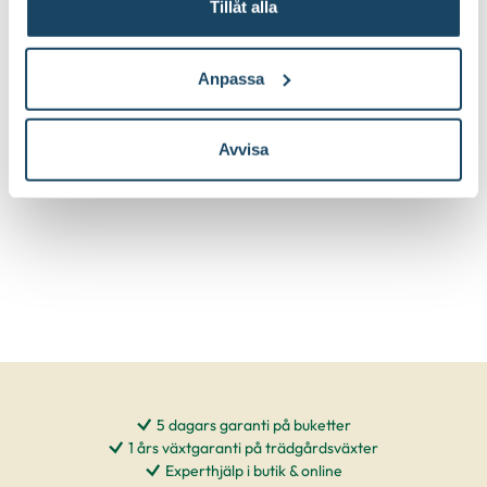
Glasvas Helia
Glasvas Lilo
Tillåt alla
Finns i flera varianter
29
119
:-
90
Välj butik
Välj butik
Anpassa
Online
I lager
Online
Till Produkten
Till Pr
till Glasvas Helia produktsida
t
Avvisa
5 dagars garanti på buketter
1 års växtgaranti på trädgårdsväxter
Experthjälp i butik & online