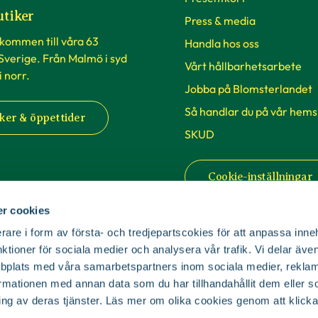
utiker
Press & media
lkommen till våra 63
Handla hos oss
 Sverige. Från Malmö i syd
Vårt hållbarhetsarbete
 i norr.
Jobba på Blomsterlandet
Så handlar du på vår hems
ker & öppettider
SKUD
Cookie-inställningar
r cookies
rare i form av första- och tredjepartscokies för att anpassa inne
nktioner för sociala medier och analysera vår trafik. Vi delar äv
bplats med våra samarbetspartners inom sociala medier, reklam
mationen med annan data som du har tillhandahållit dem eller s
© Copyright Blomsterlandet 2025
ing av deras tjänster. Läs mer om olika cookies genom att klicka
Cookies
Integritetspolicy
Dataskydd
Tillgänglighet