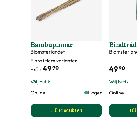
Art nr
70995
Bambupinnar
Bindtråd
Blomsterlandet
Blomsterlan
Finns i flera varianter
49
49
90
90
Från
Välj butik
Välj butik
Online
I lager
Online
Till Produkten
Til
till Bambupinnar produktsida