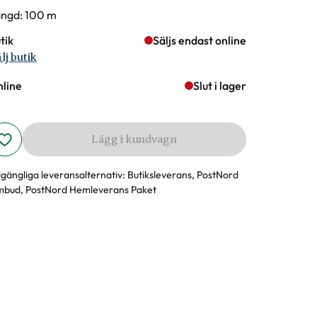
rianter
ngd: 100 m
tik
Säljs endast online
lj butik
line
Slut i lager
Lägg i kundvagn
llgängliga leveransalternativ:
Butiksleverans, PostNord
bud, PostNord Hemleverans Paket