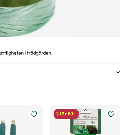
äxtligheten i trädgården.
2 för 80:-