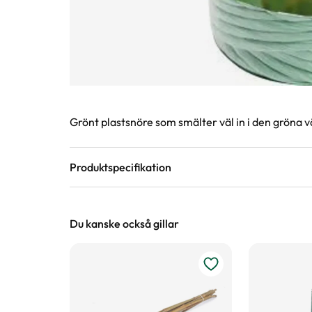
Produktinformation
Grönt plastsnöre som smälter väl in i den gröna v
Produktspecifikation
Material
Plast
Du kanske också gillar
Längd
100 m
Varumärke
Nelson Garden