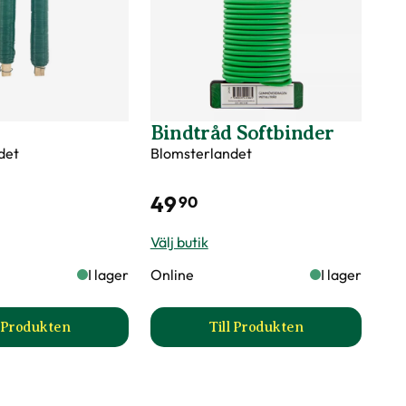
Bindtråd Softbinder
det
Blomsterlandet
49
90
Välj butik
I lager
Online
I lager
l Produkten
Till Produkten
till Bindtråd produktsida
till Bindtråd Softbinde