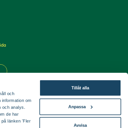
ida
Tillåt alla
håll och
en information om
Anpassa
 och analys.
om de har
 på länken 'Fler
Avvisa