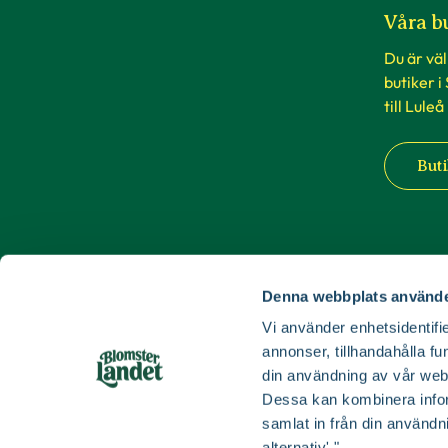
Våra b
Du är vä
butiker i
till Luleå
Buti
Denna webbplats använde
Vi använder enhetsidentifie
annonser, tillhandahålla fu
din användning av vår web
Dessa kan kombinera infor
samlat in från din användn
alternativ'."