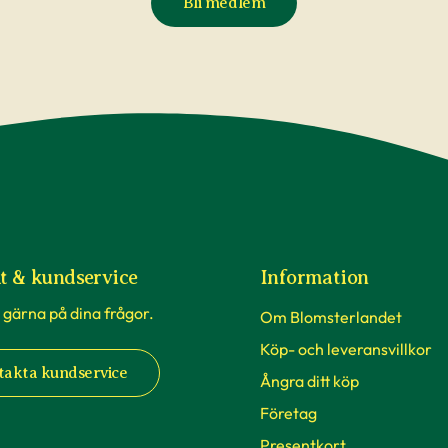
Bli medlem
t & kundservice
Information
 gärna på dina frågor.
Om Blomsterlandet
Köp- och leveransvillkor
takta kundservice
Ångra ditt köp
Företag
Presentkort