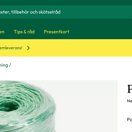
en
Tips & råd
Presentkort
hemleverans!
ning
Ne
Pa