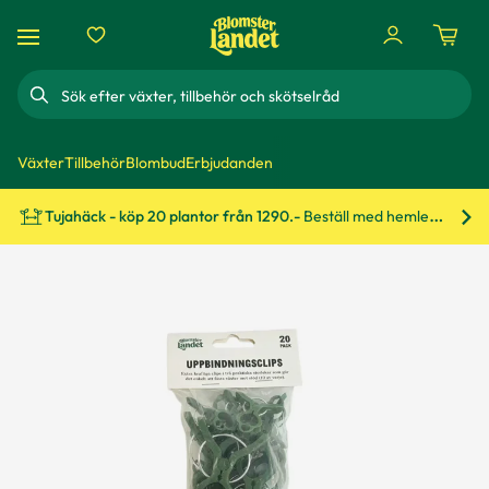
Sök
Växter
Tillbehör
Blombud
Erbjudanden
Tujahäck - köp 20 plantor från 1290.-
Beställ med hemleverans!
Bes