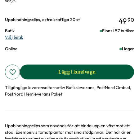
varje.
49
90
Varianter
Uppbindningsclips, extra kraftiga 20 st
Butik
Finns i 57 butiker
Välj butik
Online
I lager
Lägg i kundvagn
Tillgängliga leveransalternativ:
Butiksleverans, PostNord Ombud,
PostNord Hemleverans Paket
Uppbindningsclips som används för att binda upp en växt mot ett
Produktinformation
stöd. Exempelvis tomatplantor mot sina stödpinnar. Det här är en
kraftigare variant av clips och är mycket enkla att använda om