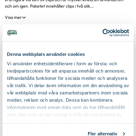
och om igen. Paketet innehåller clips i två olik...
Visa mer
Produktspecifikation
Denna webbplats använder cookies
Material
Polypropen (PP)
Vi använder enhetsidentifierare i form av första- och
Du kanske också gillar
tredjepartscokies för att anpassa innehåll och annonser,
Förpackningsantal
20 st i förpackningen
tillhandahålla funktioner för sociala medier och analysera
vår trafik. Vi delar även information om din användning av
Varumärke
Blomsterlandet
vår webbplats med våra samarbetspartners inom sociala
medier, reklam och analys. Dessa kan kombinera
Art nr
109455
informationen med annan data som du har tillhandahållit
dem eller som de har samlat in från din användning av
deras tjänster. Läs mer om olika cookies genom att
klicka på länken 'Fler alternativ'."
Fler alternativ