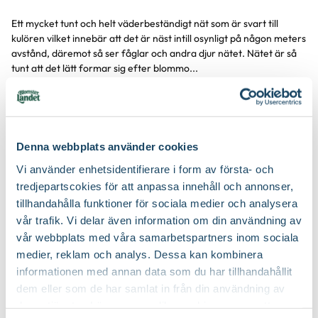
Ett mycket tunt och helt väderbeständigt nät som är svart till
Produktinformation
kulören vilket innebär att det är näst intill osynligt på någon meters
avstånd, däremot så ser fåglar och andra djur nätet. Nätet är så
tunt att det lätt formar sig efter blommo...
Visa mer
Denna webbplats använder cookies
Produktspecifikation
Vi använder enhetsidentifierare i form av första- och
tredjepartscokies för att anpassa innehåll och annonser,
Material
UV behandlad högdensitets Polyeten (HDPE)
tillhandahålla funktioner för sociala medier och analysera
Du kanske också gillar
vår trafik. Vi delar även information om din användning av
Längd
8 m
vår webbplats med våra samarbetspartners inom sociala
medier, reklam och analys. Dessa kan kombinera
Bredd
10 m
informationen med annan data som du har tillhandahållit
dem eller som de har samlat in från din användning av
Färg
Svart
deras tjänster. Läs mer om olika cookies genom att