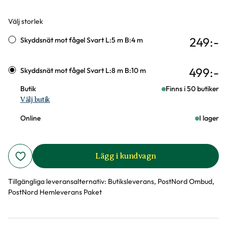
Välj storlek
Varianter
249
:-
Skyddsnät mot fågel Svart L:5 m B:4 m
499
:-
Skyddsnät mot fågel Svart L:8 m B:10 m
Butik
Finns i 50 butiker
Välj butik
Online
I lager
Lägg i kundvagn
Tillgängliga leveransalternativ:
Butiksleverans, PostNord Ombud,
PostNord Hemleverans Paket