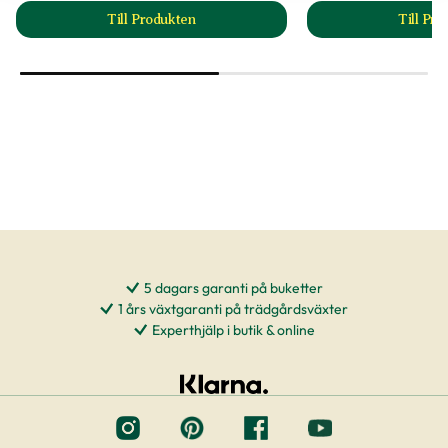
Till Produkten
Till Pr
till Arbetshandske Classic Denim produktsida
t
5 dagars garanti på buketter
1 års växtgaranti på trädgårdsväxter
Experthjälp i butik & online