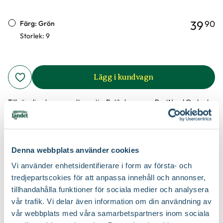
39
90
Färg: Grön
Storlek: 9
Lägg i kundvagn
Tillgängliga leveransalternativ:
Butiksleverans, PostNord Ombud,
PostNord Varubrev, PostNord Hemleverans Paket
Denna webbplats använder cookies
Allsidig trädgårdshandske. Finns i flera färger och storlekar.
Produktinformation
Vi använder enhetsidentifierare i form av första- och
tredjepartscokies för att anpassa innehåll och annonser,
tillhandahålla funktioner för sociala medier och analysera
Produktspecifikation
vår trafik. Vi delar även information om din användning av
vår webbplats med våra samarbetspartners inom sociala
Material
Polyester & latexdoppade