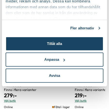
medier, reklam och analys. Dessa kan kombinera
Du kanske också gillar
informationen med annan data som du har tillhandahållit
Storlek
7
dem eller som de har samlat in från din användning av
deras tjänster. Läs mer om olika cookies genom att
Färg
Grön
klicka på länken 'Fler alternativ'."
Fler alternativ
Varumärke
Blomsterlandet
Tillåt alla
Art nr
258587
Anpassa
Avvisa
Arbetshandske Classic Denim
Arbetshandske Ko
Hestra JOB
Hestra JOB
Finns i flera varianter
Finns i flera varianter
279
:-
219
:-
Välj butik
Välj butik
Online
Fåtal i lager
Online