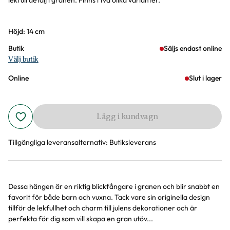
lekfull detalj i granen. Finns i två olika varianter.
Varianter
Höjd: 14 cm
Butik
Säljs endast online
Välj butik
Online
Slut i lager
Lägg i kundvagn
Tillgängliga leveransalternativ:
Butiksleverans
Dessa hängen är en riktig blickfångare i granen och blir snabbt en
Produktinformation
favorit för både barn och vuxna. Tack vare sin originella design
tillför de lekfullhet och charm till julens dekorationer och är
perfekta för dig som vill skapa en gran utöv...