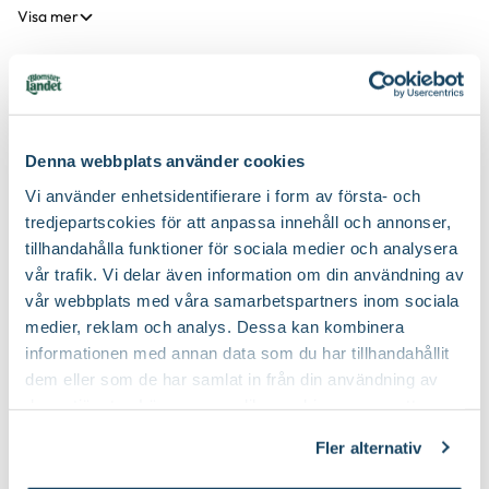
Visa mer
Produktspecifikation
Denna webbplats använder cookies
Material
Glas
Vi använder enhetsidentifierare i form av första- och
Du kanske också gillar
tredjepartscokies för att anpassa innehåll och annonser,
Höjd
14 cm
tillhandahålla funktioner för sociala medier och analysera
3 för 99:-
vår trafik. Vi delar även information om din användning av
Färg
Guld, Röd
vår webbplats med våra samarbetspartners inom sociala
medier, reklam och analys. Dessa kan kombinera
Diameter
7 cm
informationen med annan data som du har tillhandahållit
dem eller som de har samlat in från din användning av
Art nr
102488
deras tjänster. Läs mer om olika cookies genom att
klicka på länken 'Fler alternativ'."
Fler alternativ