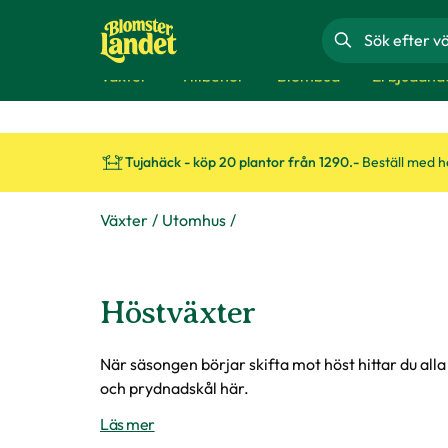
Sök
Växter
Tillbehör
Blombud
Erbjudand
Tujahäck - köp 20 plantor från 1290.-
Beställ med 
Växter
Utomhus
Höstväxter
När säsongen börjar skifta mot höst hittar du all
och prydnadskål här.
Läs mer