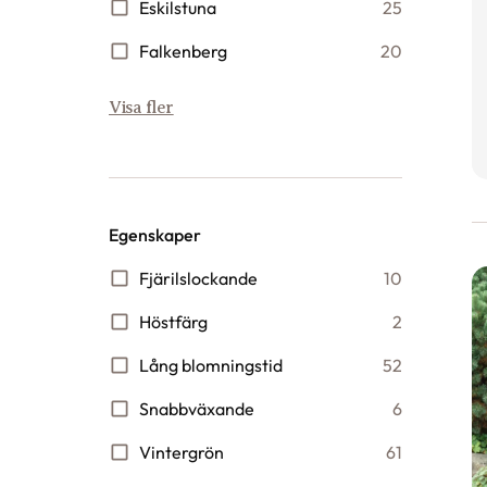
Eskilstuna
25
Falkenberg
20
Visa fler
Egenskaper
Fjärilslockande
10
Höstfärg
2
Lång blomningstid
52
Snabbväxande
6
Vintergrön
61