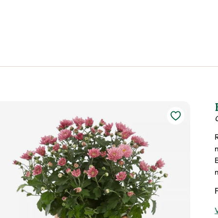
B
m
V