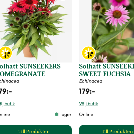
olhatt SUNSEEKERS
Solhatt SUNSEEK
POMEGRANATE
SWEET FUCHSIA
chinacea
Echinacea
79
:-
179
:-
lj butik
Välj butik
nline
I lager
Online
Till Produkten
Till Produkten