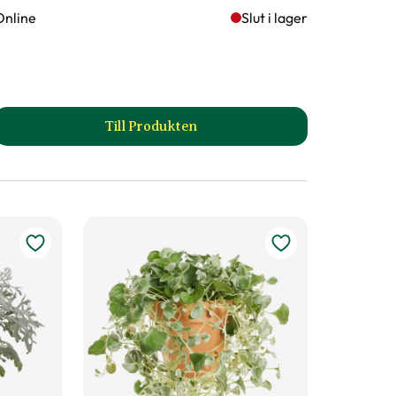
Online
Slut i lager
Till Produkten
till Bollkrysantemum, flera färger pro