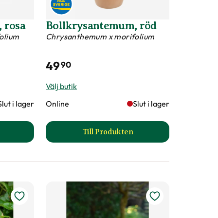
 rosa
Bollkrysantemum, röd
olium
Chrysanthemum x morifolium
49
90
Välj butik
Slut i lager
Online
Slut i lager
Till Produkten
llkrysantemum, rosa produktsida
till Bollkrysantemum, röd prod