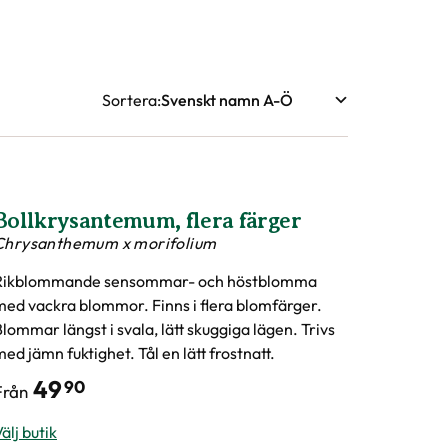
Sortera
Bollkrysantemum, flera färger
Chrysanthemum x morifolium
Rikblommande sensommar- och höstblomma
med vackra blommor. Finns i flera blomfärger.
lommar längst i svala, lätt skuggiga lägen. Trivs
ed jämn fuktighet. Tål en lätt frostnatt.
49
90
Från
älj butik