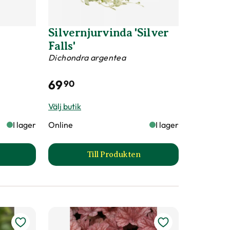
Silvernjurvinda 'Silver
Falls'
Dichondra argentea
69
90
Välj butik
I lager
Online
I lager
Till Produkten
tsida
verek produktsida
till Silvernjurvinda 'Silver Falls