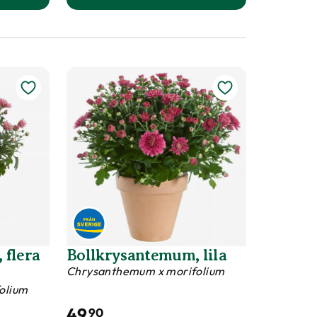
uktsida
lhatt SUNSEEKERS SWEET FUCHSIA produktsida
till Alunrot 'Berry Smoothie' p
 flera
Bollkrysantemum, lila
Chrysanthemum x morifolium
olium
49
90