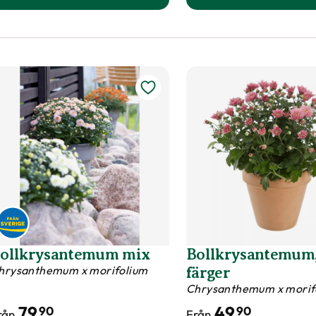
till Solhatt SUNSEEKERS POMEGRANATE prod
till So
ollkrysantemum mix
Bollkrysantemum,
hrysanthemum x morifolium
färger
Chrysanthemum x morif
79
49
90
90
rån
Från