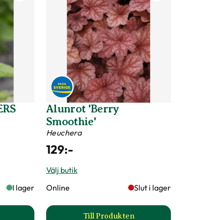
ERS
Alunrot 'Berry
Smoothie'
Heuchera
129
:-
Välj butik
I lager
Online
Slut i lager
Till Produkten