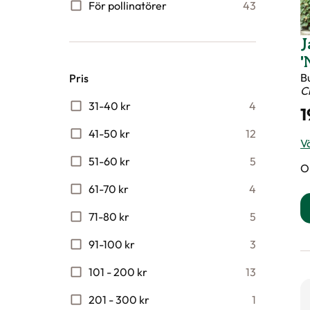
För pollinatörer
43
J
'
B
Pris
C
31-40 kr
4
1
41-50 kr
12
Vä
51-60 kr
5
O
61-70 kr
4
71-80 kr
5
91-100 kr
3
101 - 200 kr
13
201 - 300 kr
1