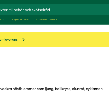
en
Tips & råd
Presentkort
hemleverans!
a vackra höstblommor som ljung, bollkryss, alunrot, cyklamen