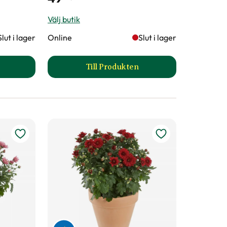
Välj butik
Slut i lager
Online
Slut i lager
Till Produkten
llkrysantemum, flera färger produktsida
till Bollkrysantemum, lila prod