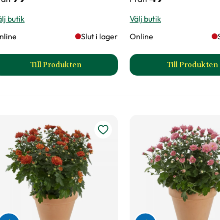
lj butik
Välj butik
nline
Slut i lager
Online
Till Produkten
Till Produkten
till Bollkrysantemum mix produktsida
till Bo