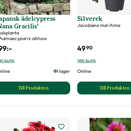
apansk ädelcypress
Silverek
Jacobaea maritima
Nana Gracilis'
uskplanta
hamaecyparis obtusa
99
:-
49
90
lj butik
Välj butik
nline
I lager
Online
Till Produkten
Till Produkten
till Japansk ädelcypress 'Nana Gracilis' produk
till Sil