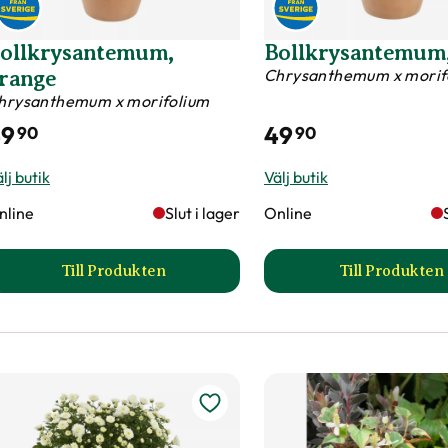
ollkrysantemum,
Bollkrysantemum,
Chrysanthemum x morif
range
hrysanthemum x morifolium
49
49
90
90
lj butik
Välj butik
nline
Slut i lager
Online
Till Produkten
Till Produkten
till Bollkrysantemum, orange produktsida
till Bo