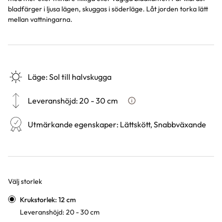
bladfärger i ljusa lägen, skuggas i söderläge. Låt jorden torka lätt
mellan vattningarna.
Läge
:
Sol till halvskugga
Leveranshöjd
:
20 - 30 cm
Hur vi mäter leveranshöjd på 
Utmärkande egenskaper
:
Lättskött, Snabbväxande
Välj storlek
Varianter
Krukstorlek: 12 cm
Leveranshöjd: 20 - 30 cm