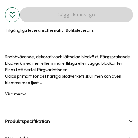
Lägg i kundvagn
Tillgängliga leveransalternativ:
Butiksleverans
Snabbväxande, dekorativ och lättodlad bladväxt. Färgsprakande
Produktinformation
bladverk med mer eller mindre flikiga eller vågiga bladkanter.
Finns i ett flertal färgvariationer.
Odlas primärt för det härliga bladverkets skull men kan även
blomma med ljust...
Visa mer
Produktspecifikation
Krukstorlek
12 cm