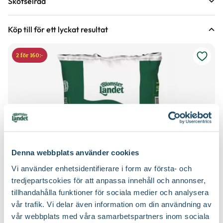
Skötselråd
Leveranshöjd
20 - 30 cm
Läge
Sol till halvskugga
Hur vi mäter leveranshöjd på växter
Köp till för ett lyckat resultat
Växtsätt
Buskigt
Vatten
Behöver regelbunden vattning
2 för 160:-
Hur ska du vattna växten?
Bladfärg
Brokbladig, Orange, Grön, Gul, Ljusgrön, Mörkgrön,
Näring
Flytande trädgårdsnäring, Krukväxtnäring för gröna
Purpur, Röd
växter
Utmärkande egenskaper
Lättskött, Snabbväxande
Jordprodukter
Blomjord, Yrkesodlarjord
Certifiering
Från Sverige
Vad betyder märkningen?
Denna webbplats använder cookies
Ursprung
Indien, Sri Lanka, södra och sydöstra Kina - Australien,
Taiwan
Vi använder enhetsidentifierare i form av första- och
tredjepartscokies för att anpassa innehåll och annonser,
Art nr
262016
tillhandahålla funktioner för sociala medier och analysera
vår trafik. Vi delar även information om din användning av
vår webbplats med våra samarbetspartners inom sociala