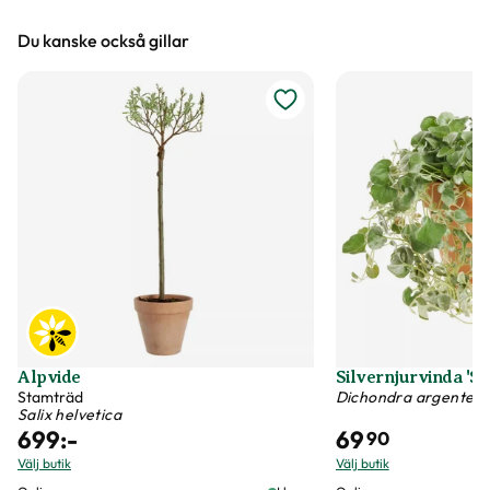
Höjd, längd och bilder
Du kanske också gillar
Vi försöker alltid ange växternas ungefärliga
mått, men då växter är levande och alla växter
är unika så kan måtten och din växts utseende
variera något från informationen och fotona på
hemsidan.
Växter är levande varor
Det är naturligt att växter får nya blad och
därmed också tappar blad. Om din växt har
några gula eller bruna bland, så innebär det inte
att växten är döende eller av dålig kvalitet. Vi
Alpvide
Silvernjurvinda 'Sil
rekommenderar att du försiktigt plockar bort
Stamträd
Dichondra argentea
Salix helvetica
dessa blad vid ankomst.
699
:-
69
90
Välj butik
Välj butik