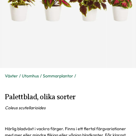
Växter
Utomhus
Sommarplantor
Palettblad, olika sorter
Coleus scutellarioides
Härlig bladväxt i vackra färger. Finns i ett flertal färgvariationer
med mer eller mindre flikiga eller vågiga bladkanter. Får klarast