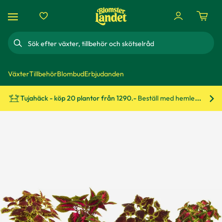
Sök
Växter
Tillbehör
Blombud
Erbjudanden
Tujahäck - köp 20 plantor från 1290.-
Beställ med hemleverans!
Bes