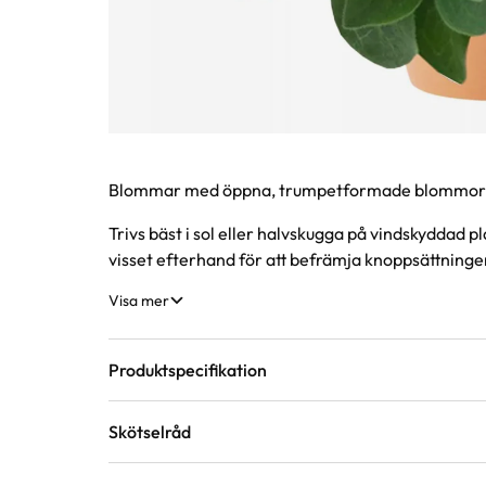
Produktinformation
Blommar med öppna, trumpetformade blommor i
Trivs bäst i sol eller halvskugga på vindskyddad p
visset efterhand för att befrämja knoppsättningen
Visa mer
Produktspecifikation
Skötselråd
Krukstorlek
12 cm