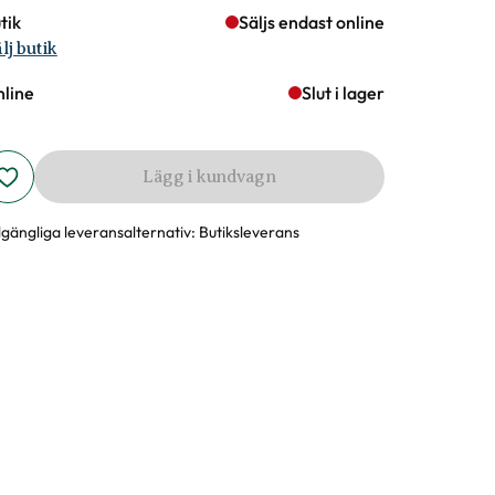
tik
Säljs endast online
lj butik
line
Slut i lager
Lägg i kundvagn
llgängliga leveransalternativ:
Butiksleverans