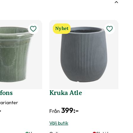
öjd på växter
vattna växten?
Nyhet
äring
fons
Kruka Atle
 varianter
-
399
:-
Från
Välj butik