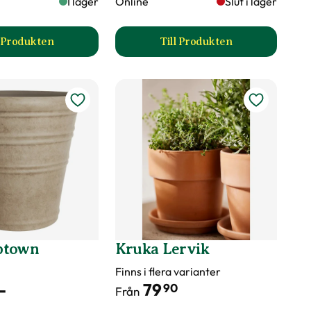
I lager
Online
Slut i lager
l Produkten
Till Produkten
till Kruka Alfons produktsida
till Kruka Atle produkt
ptown
Kruka Lervik
Finns i flera varianter
-
79
90
Från