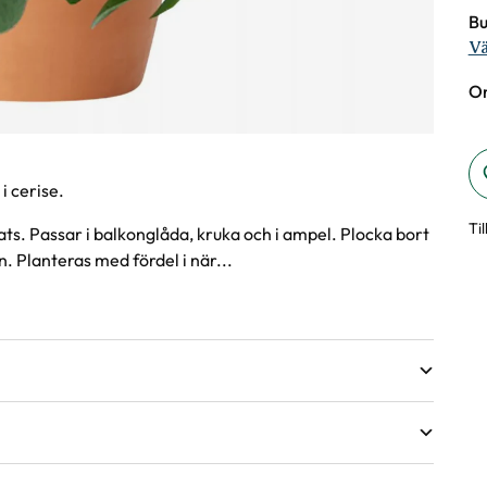
Bu
Vä
On
 cerise.
Ti
lats. Passar i balkonglåda, kruka och i ampel. Plocka bort
. Planteras med fördel i när...