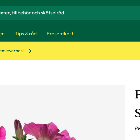
en
Tips & råd
Presentkort
hemleverans!
P
S
Pe