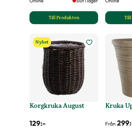
Online
Slut i lager
Online
Till Produkten
Til
till Kruka Tor produktsida
Nyhet
Korgkruka August
Kruka U
299
:
129
:-
Från