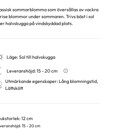
assisk sommarblomma som översållas av vackra
rise blommor under sommaren. Trivs bäst i sol
ler halvskugga på vindskyddad plats.
Läge
:
Sol till halvskugga
Leveranshöjd
:
15 - 20 cm
Hur vi mäter leveranshöjd på v
Utmärkande egenskaper
:
Lång blomningstid,
Lättskött
rianter
ukstorlek: 12 cm
veranshöjd: 15 - 20 cm