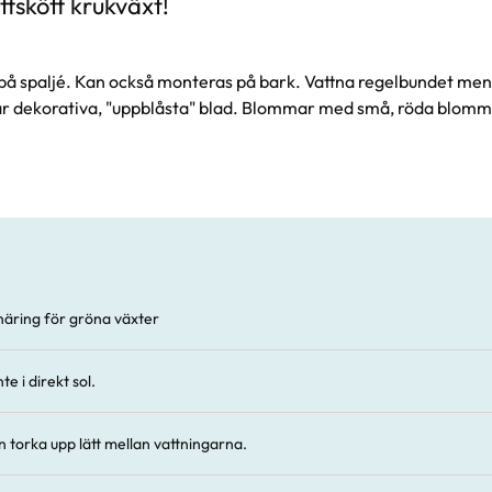
ttskött krukväxt!
r på spaljé. Kan också monteras på bark. Vattna regelbundet me
ar dekorativa, "uppblåsta" blad. Blommar med små, röda blomm
äring för gröna växter
te i direkt sol.
n torka upp lätt mellan vattningarna.