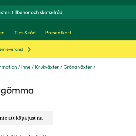
en
Tips & råd
Presentkort
hemleverans!
ormation
Inne
Krukväxter
Gröna växter
otgömma
nte att köpa just nu.