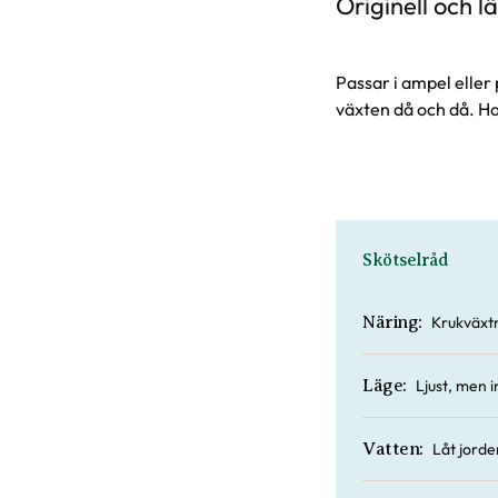
Originell och lä
Passar i ampel elle
växten då och då. H
Skötselråd
Krukväxtn
Näring:
Ljust, men in
Läge:
Låt jorde
Vatten: