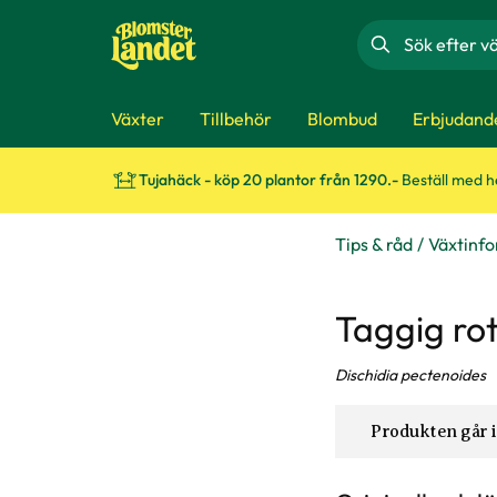
Sök
Växter
Tillbehör
Blombud
Erbjudand
Tujahäck - köp 20 plantor från 1290.-
Beställ med 
Tips & råd
Växtinf
Taggig r
Dischidia pectenoides
Produkten går i