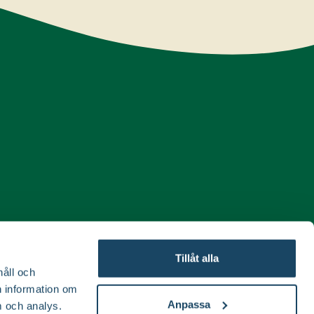
Tillåt alla
håll och
en information om
Anpassa
 och analys.