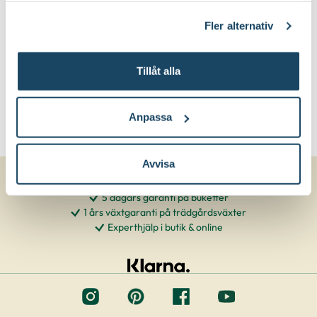
klicka på länken 'Fler alternativ'."
Fler alternativ
Tillåt alla
Anpassa
Avvisa
5 dagars garanti på buketter
1 års växtgaranti på trädgårdsväxter
Experthjälp i butik & online