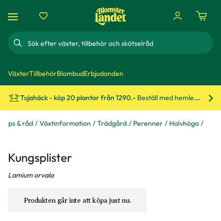
Sök
Växter
Tillbehör
Blombud
Erbjudanden
Tujahäck - köp 20 plantor från 1290.-
Beställ med hemleverans!
Bes
Tips & råd
Växtinformation
Trädgård
Perenner
Halvhöga
Kungsplister
Lamium orvala
Produkten går inte att köpa just nu.