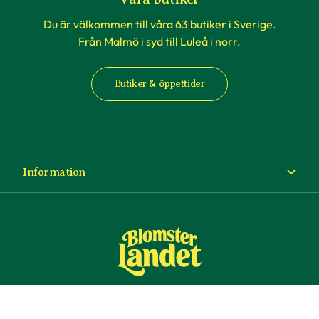
Du är välkommen till våra 63 butiker i Sverige.
Från Malmö i syd till Luleå i norr.
Butiker & öppettider
Information
Om Blomsterlandet
Köp- och leveransvillkor
Ångra ditt köp
© Copyright Blomsterlandet 2025
Företag
Cookies
Integritetspolicy
Dataskydd
Tillgänglighet