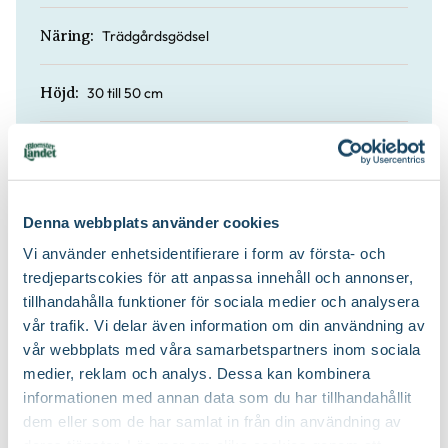
Trädgårdsgödsel
Näring:
30 till 50 cm
Höjd:
Nej
Doft:
Nej
Vintergrön:
Denna webbplats använder cookies
Vi använder enhetsidentifierare i form av första- och
Planteringsjord
Jordprodukter:
tredjepartscokies för att anpassa innehåll och annonser,
tillhandahålla funktioner för sociala medier och analysera
Brett marktäckande
Växtsätt:
vår trafik. Vi delar även information om din användning av
vår webbplats med våra samarbetspartners inom sociala
medier, reklam och analys. Dessa kan kombinera
Beskärning är inte nödvändig
Beskärningssätt:
informationen med annan data som du har tillhandahållit
dem eller som de har samlat in från din användning av
deras tjänster. Läs mer om olika cookies genom att