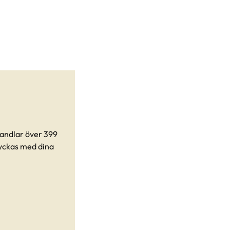
 handlar över 399
 lyckas med dina