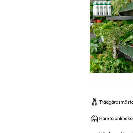
Trädgårdsmästar
Hämta onlineköp