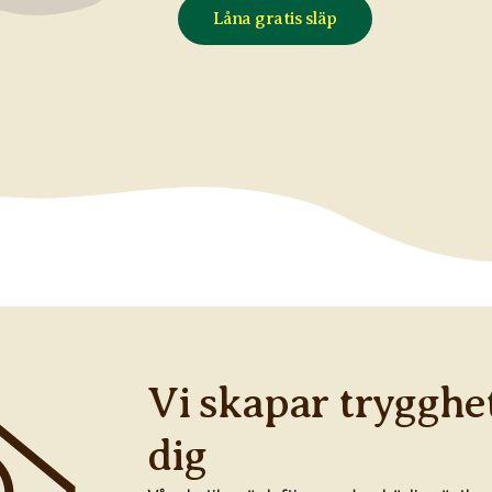
Låna gratis släp
Vi skapar trygghet
dig