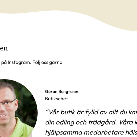
ken
s på Instagram. Följ oss gärna!
Göran Bengtsson
Butikschef
Vår butik är fylld av allt du ka
din odling och trädgård. Våra 
hjälpsamma medarbetare häls