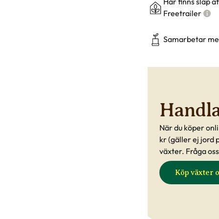
Här finns släp a
Freetrailer
Samarbetar me
Handla 
När du köper onli
kr (gäller ej jord
växter. Fråga oss
Köp växter o