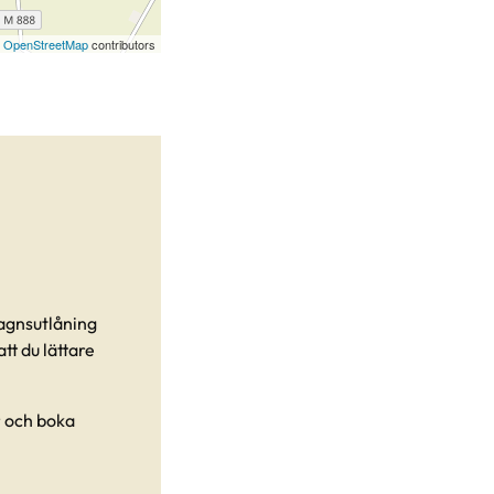
©
OpenStreetMap
contributors
vagnsutlåning
tt du lättare
r och boka