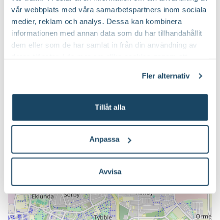
vår webbplats med våra samarbetspartners inom sociala
Torsdag
10-19
medier, reklam och analys. Dessa kan kombinera
Fredag
10-19
informationen med annan data som du har tillhandahållit
Lördag
10-16
dem eller som de har samlat in från din användning av
Söndag
11-16
deras tjänster. Läs mer om olika cookies genom att
klicka på länken 'Fler alternativ'."
Fler alternativ
Karta
Tillåt alla
+
−
Anpassa
Avvisa