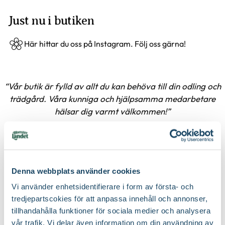
Just nu i butiken
Här hittar du oss på Instagram. Följ oss gärna!
Vår butik är fylld av allt du kan behöva till din odling och
trädgård. Våra kunniga och hjälpsamma medarbetare
hälsar dig varmt välkommen!
Katarina Huss
Butikschef
Denna webbplats använder cookies
Öppettider
Vi använder enhetsidentifierare i form av första- och
Måndag
10-19
►
tredjepartscokies för att anpassa innehåll och annonser,
Tisdag
10-19
tillhandahålla funktioner för sociala medier och analysera
Onsdag
10-19
vår trafik. Vi delar även information om din användning av