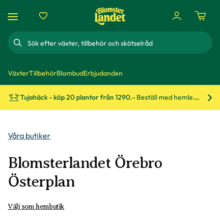
Sök
Växter
Tillbehör
Blombud
Erbjudanden
Tujahäck - köp 20 plantor från 1290.-
Beställ med hemleverans!
Bes
Våra butiker
Blomsterlandet Örebro
Österplan
Välj som hembutik