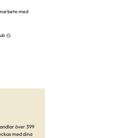
samarbete med
ub
 handlar över 399
 lyckas med dina