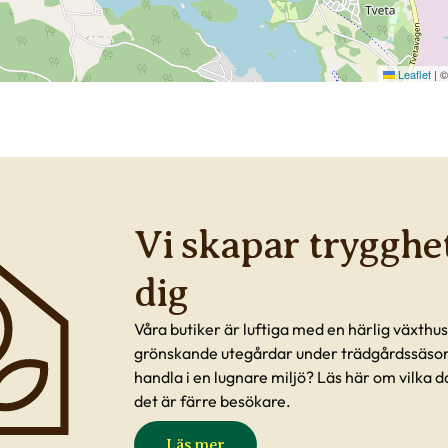
Leaflet
|
Vi skapar trygghet
dig
Våra butiker är luftiga med en härlig växthu
grönskande utegårdar under trädgårdssäsong
handla i en lugnare miljö? Läs här om vilka d
det är färre besökare.
Läs mer