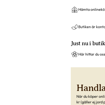
Hämta onlineköp
Butiken är konta
Just nu i buti
Här hittar du os
Handla 
När du köper onli
kr (gäller ej jord