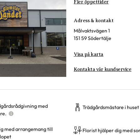
Fler öppettider
Adress & kontakt
Målvaktsvägen 1
151 59 Södertälje
Visa på karta
Kontakta vår kundservice
ädgårdsrådgivning med
Trädgårdsmästare i huset
re.
dig med arrangemang till
Florist hjälper dig med so
llopet