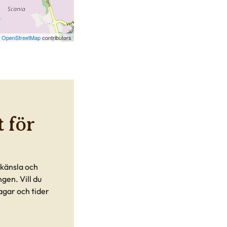
©
OpenStreetMap
contributors
 för
skänsla och
en. Vill du
agar och tider