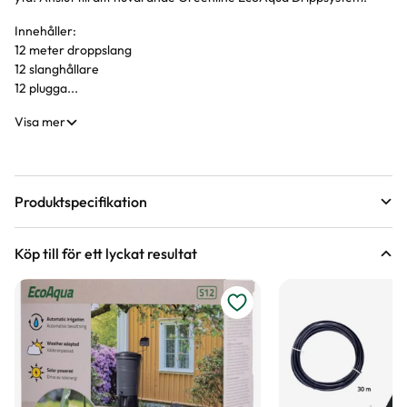
Innehåller:
12 meter droppslang
12 slanghållare
12 plugga...
Visa mer
Produktspecifikation
Längd
12 m
Köp till för ett lyckat resultat
Färg
Svart
Varumärke
Greenline
Art nr
267787