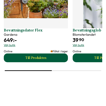
Bevattningsdator Flex
Bevattningsglob
Gardena
Blomsterlandet
649
:-
39
90
Välj butik
Välj butik
Online
Fåtal i lager
Online
Till Produkten
Till Pr
till Bevattningsdator Flex produktsida
t