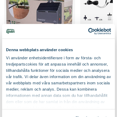
Droppbevattningssystem EcoAqua
Droppbevattnings
S12
S24
Greenline
Greenline
Denna webbplats använder cookies
1099
:-
1599
:-
Välj butik
Välj butik
Vi använder enhetsidentifierare i form av första- och
tredjepartscokies för att anpassa innehåll och annonser,
Online
Fåtal i lager
Online
tillhandahålla funktioner för sociala medier och analysera
Till Produkten
Till Pr
till Droppbevattningssystem EcoAqua S12 produ
t
vår trafik. Vi delar även information om din användning av
vår webbplats med våra samarbetspartners inom sociala
medier, reklam och analys. Dessa kan kombinera
informationen med annan data som du har tillhandahållit
Bygg ihop ditt bevattningssystem från Greenline
dem eller som de har samlat in från din användning av
deras tjänster. Läs mer om olika cookies genom att
klicka på länken 'Fler alternativ'."