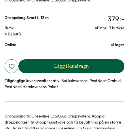
Droppslang till Greenline EcoAqua Drippsystem.
379
:-
Varianter
Droppslang Svart L:12 m
Butik
Finns i 7 butiker
Välj butik
Online
I lager
Lägg i kundvagn
Tillgängliga leveransalternativ:
Butiksleverans, PostNord Ombud,
PostNord Hemleverans Paket
Droppslang till Greenline EcoAqua Drippsystem. Koppla
Produktinformation
droppslangen till droppmunstycke och få bevattning på en större
yta. Anslut till ditt nuvarande Greenline EcoAqua Drippsystem.