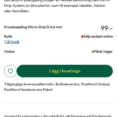
Gardena Krysskoppling stödjer en flexibel bevattning med Micro-
Drip-System av dina plantor, som till exempel rabatter, häckar
eller blomlådor.
99
:-
Varianter
Krysskoppling Micro-Drip D:4.6 mm
Butik
Säljs endast online
Välj butik
Online
Fåtal i lager
Lägg i kundvagn
Tillgängliga leveransalternativ:
Butiksleverans, PostNord Ombud,
PostNord Hemleverans Paket
Använd Krysskoppling i din rabatt för att förgrena ett Fördelarrör