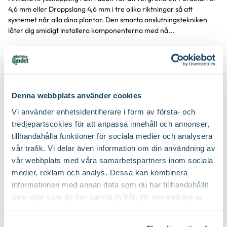
Produktinformation
4,6 mm eller Droppslang 4,6 mm i tre olika riktningar så att
systemet når alla dina plantor. Den smarta anslutningstekniken
låter dig smidigt installera komponenterna med nå...
Visa mer
Produktspecifikation
Denna webbplats använder cookies
Vi använder enhetsidentifierare i form av första- och
Diameter
4,6 mm
tredjepartscokies för att anpassa innehåll och annonser,
Du kanske också gillar
tillhandahålla funktioner för sociala medier och analysera
Varumärke
Gardena
vår trafik. Vi delar även information om din användning av
vår webbplats med våra samarbetspartners inom sociala
3 för 99:-
Art nr
319556
medier, reklam och analys. Dessa kan kombinera
informationen med annan data som du har tillhandahållit
dem eller som de har samlat in från din användning av
deras tjänster. Läs mer om olika cookies genom att
klicka på länken 'Fler alternativ'."