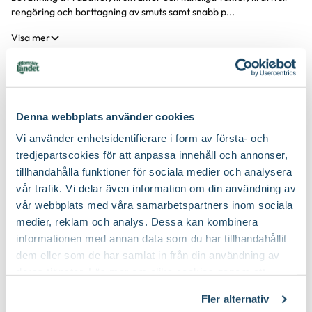
rengöring och borttagning av smuts samt snabb p...
Visa mer
Produktspecifikation
Denna webbplats använder cookies
Material
plast, metall
Vi använder enhetsidentifierare i form av första- och
Du kanske också gillar
tredjepartscokies för att anpassa innehåll och annonser,
Höjd
11 cm
tillhandahålla funktioner för sociala medier och analysera
vår trafik. Vi delar även information om din användning av
Längd
15 cm
vår webbplats med våra samarbetspartners inom sociala
medier, reklam och analys. Dessa kan kombinera
Bredd
4,9 cm
informationen med annan data som du har tillhandahållit
dem eller som de har samlat in från din användning av
Färg
Blå, Orange, Svart
deras tjänster. Läs mer om olika cookies genom att
klicka på länken 'Fler alternativ'."
Fler alternativ
Förpackningsantal
1 st i förpackningen