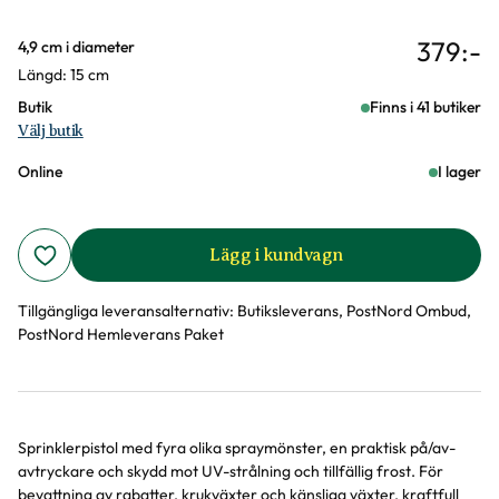
379
:-
Varianter
4,9 cm i diameter
Längd: 15 cm
Butik
Finns i 41 butiker
Välj butik
Online
I lager
Lägg i kundvagn
Tillgängliga leveransalternativ:
Butiksleverans, PostNord Ombud,
PostNord Hemleverans Paket
Sprinklerpistol med fyra olika spraymönster, en praktisk på/av-
Produktinformation
avtryckare och skydd mot UV-strålning och tillfällig frost. För
bevattning av rabatter, krukväxter och känsliga växter, kraftfull