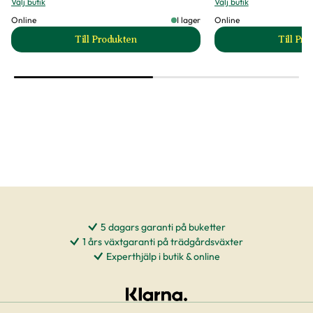
Välj butik
Välj butik
Online
I lager
Online
Till Produkten
Till Pr
till Anslutningsset till Stuprör produktsida
t
5 dagars garanti på buketter
1 års växtgaranti på trädgårdsväxter
Experthjälp i butik & online