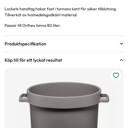
Lockets handtag hakar fast i tunnans kant för säker tillslutning.
Produktinformation
Tillverkat av livsmedelsgodkänt material.
Passar till Orthex tunna 80 liter.
Produktspecifikation
Material
Polypropen (PP)
Köp till för ett lyckat resultat
Höjd
4 cm
Färg
Grå
Diameter
51 cm
Varumärke
Orthex