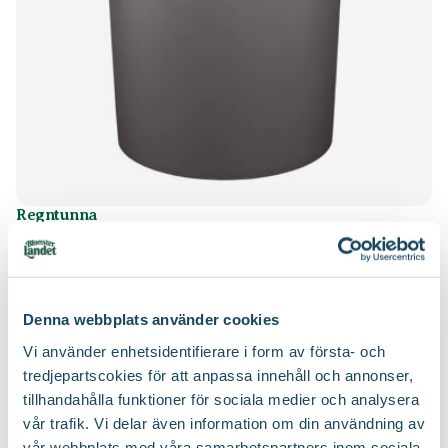
Art nr
306859
Regntunna
Orthex
279
:-
Välj butik
Online
Slut i lager
Denna webbplats använder cookies
Till Produkten
till Regntunna produktsida
Vi använder enhetsidentifierare i form av första- och
tredjepartscokies för att anpassa innehåll och annonser,
tillhandahålla funktioner för sociala medier och analysera
vår trafik. Vi delar även information om din användning av
Smarta tips för att samla regnvatten
vår webbplats med våra samarbetspartners inom sociala