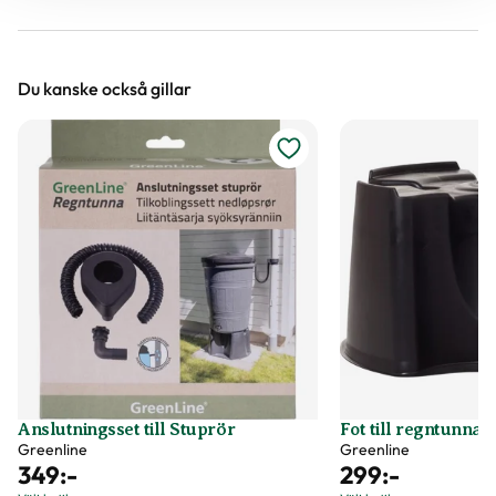
Du kanske också gillar
Anslutningsset till Stuprör
Fot till regntunna
Greenline
Greenline
349
:-
299
:-