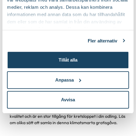
medier, reklam och analys. Dessa kan kombinera
informationen med annan data som du har tillhandahållit
dem eller som de har samlat in från din användning av
deras tjänster. Läs mer om olika cookies genom att
klicka på länken 'Fler alternativ'."
Fler alternativ
Tillåt alla
Anpassa
Bästa tipsen för att samla regnvatten
Avvisa
Regnvatten är en naturlig, fantastisk resurs. Det håller hög
kvalitet och är en stor tillgång för kretsloppet i din odling. Läs
om olika sätt att samla in denna klimatsmarta gratisgåva.