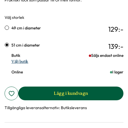
Praktiskt lock som passar till Orthex tunnor.
Välj storlek
Varianter
129
:-
49 cm i diameter
139
:-
51 cm i diameter
Butik
Säljs endast online
Välj butik
Online
I lager
Lägg i kundvagn
Tillgängliga leveransalternativ:
Butiksleverans