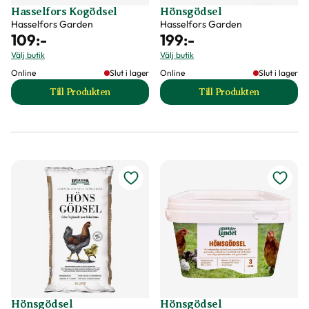
Hasselfors Kogödsel
Hönsgödsel
Hasselfors Garden
Hasselfors Garden
109
:-
199
:-
Välj butik
Välj butik
Online
Slut i lager
Online
Slut i lager
Till Produkten
Till Produkten
till Hasselfors Kogödsel produktsida
till Hönsgödsel pr
Hönsgödsel
Hönsgödsel