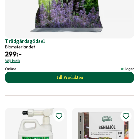
Trädgårdsgödsel
Blomsterlandet
299
:-
Välj butik
Online
I lager
Till Produkten
till Trädgårdsgödsel produktsida