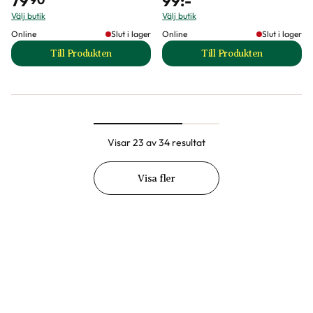
79
99
:-
Välj butik
Välj butik
Online
Slut i lager
Online
Slut i lager
Till Produkten
Till Produkten
till Rosgödsel produktsida
till Toppdress Fri
Visar 23 av 34 resultat
Visa fler