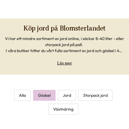
växter.
Köp jord på Blomsterlandet
Vi har ett mindre sortiment av jord online, i säckar 8-40 liter - eller
storpack jord på pall.
I våra butiker hittar du vårt fulla sortiment av jord och gödsel i 40-
50 liters säckar, håll utkik efter bra priser när du köper flera.
Läs mer
Alla
Gödsel
Jord
Storpack jord
Växtnäring