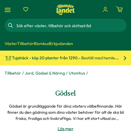
Sök
Växter
Tillbehör
Blombud
Erbjudanden
Tujahäck - köp 20 plantor från 1290.-
Beställ med hemleverans!
Bes
Tillbehör
Jord, Gödsel & Näring
Utomhus
Gödsel
Gödsel är grundläggande för dina växters välbefinnande. Här
finner du den gödning som dina växter behöver för att de ska bli
friska, frodiga och livskraftiga. Vi har ett stort utbud av
specialgödsel som blåbärsgödsel, rosgödsel och bladgödsel. Här
Läs mer
finns också naturgödsel och hönsgödsel som passar de flesta