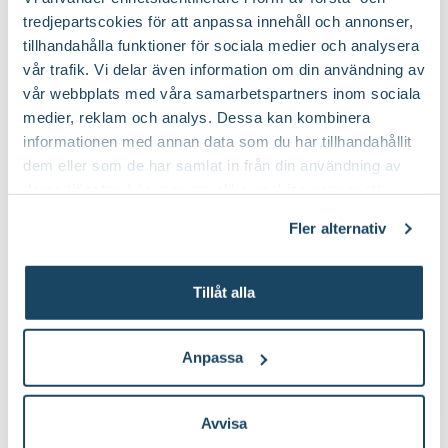
tredjepartscokies för att anpassa innehåll och annonser,
tillhandahålla funktioner för sociala medier och analysera
Blåbärsgödsel
Chrysan think eco
vår trafik. Vi delar även information om din användning av
Blomsterlandet PRO
Substral
vår webbplats med våra samarbetspartners inom sociala
79
99
:-
90
medier, reklam och analys. Dessa kan kombinera
Välj butik
Välj butik
informationen med annan data som du har tillhandahållit
Online
Slut i lager
Online
Slut i lager
dem eller som de har samlat in från din användning av
Till Produkten
Till Produkten
deras tjänster. Läs mer om olika cookies genom att
till Blåbärsgödsel produktsida
till Chrysan think 
klicka på länken 'Fler alternativ'."
Fler alternativ
Tillåt alla
Anpassa
Avvisa