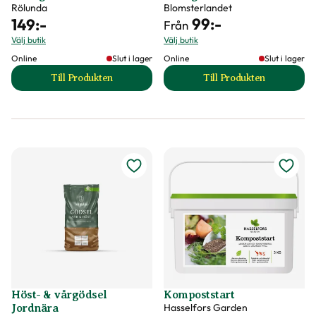
Rölunda
Blomsterlandet
99
:-
149
:-
Från
Välj butik
Välj butik
Online
Slut i lager
Online
Slut i lager
Till Produkten
Till Produkten
till Hönsgödsel produktsida
till Hönsgödsel pr
Höst- & vårgödsel
Kompoststart
Hasselfors Garden
Jordnära