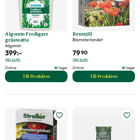
Algomin Frodigare
Benmjöl
Blomsterlandet
gräsmatta
Algomin
399
:-
79
90
Välj butik
Välj butik
Online
I lager
Online
I lager
Till Produkten
Till Produkten
till Algomin Frodigare gräsmatta produktsida
till Benmjöl produk