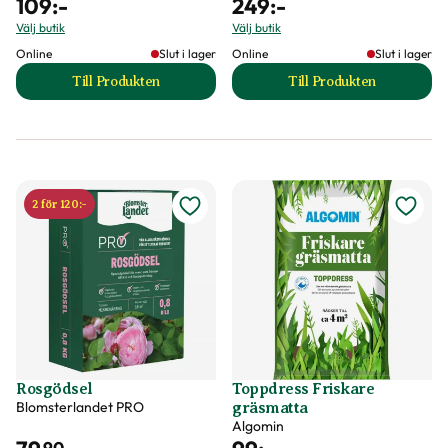
109
:-
249
:-
Välj butik
Välj butik
Online
Slut i lager
Online
Slut i lager
Till Produkten
Till Produkten
till Natur Kogödsel produktsida
till Potatisgödsel 
2 för 120:-
Rosgödsel
Toppdress Friskare
Blomsterlandet PRO
gräsmatta
Algomin
90