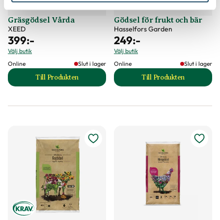
Gräsgödsel Vårda
Gödsel för frukt och bär
XEED
Hasselfors Garden
399
:-
249
:-
Välj butik
Välj butik
Online
Slut i lager
Online
Slut i lager
Till Produkten
Till Produkten
till Gräsgödsel Vårda produktsida
till Gödsel för fru