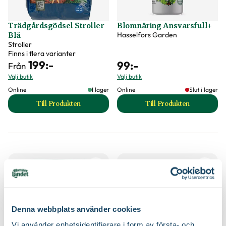
Trädgårdsgödsel Stroller
Blomnäring Ansvarsfull+
Hasselfors Garden
Blå
Stroller
Finns i flera varianter
199
:-
99
:-
Från
Välj butik
Välj butik
Online
I lager
Online
Slut i lager
Till Produkten
Till Produkten
till Trädgårdsgödsel Stroller Blå produktsida
till Blomnäring An
Denna webbplats använder cookies
Vi använder enhetsidentifierare i form av första- och