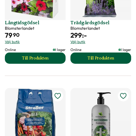
Långtidsgödsel
Trädgårdsgödsel
Blomsterlandet
Blomsterlandet
79
299
:-
90
Välj butik
Välj butik
Online
I lager
Online
I lager
Till Produkten
Till Produkten
till Långtidsgödsel produktsida
till Trädgårdsgöds