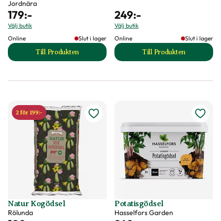
Jordnära
179
:-
249
:-
Välj butik
Välj butik
Online
Slut i lager
Online
Slut i lager
Till Produkten
Till Produkten
till Höst- & vårgödsel Jordnära produktsida
till Kompoststart 
2 för 199:-
Natur Kogödsel
Potatisgödsel
Rölunda
Hasselfors Garden