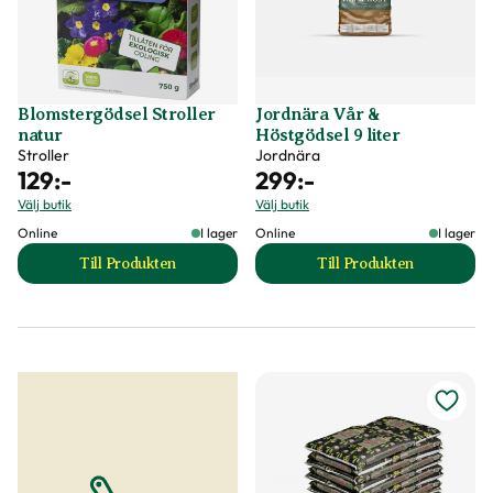
Blomstergödsel Stroller
Jordnära Vår &
natur
Höstgödsel 9 liter
Stroller
Jordnära
129
:-
299
:-
Välj butik
Välj butik
Online
I lager
Online
I lager
Till Produkten
Till Produkten
till Blomstergödsel Stroller natur produktsida
till Jordnära Vår &