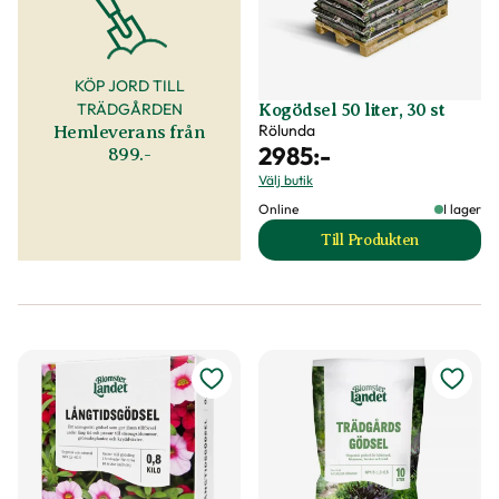
KÖP JORD TILL
TRÄDGÅRDEN
Kogödsel 50 liter, 30 st
Rölunda
Hemleverans från
2985
:-
899.-
Välj butik
Online
I lager
Till Produkten
till Kogödsel 50 lit