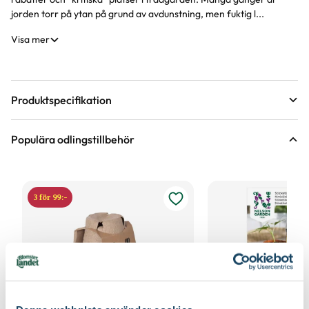
jorden torr på ytan på grund av avdunstning, men fuktig l...
Visa mer
Produktspecifikation
Varumärke
Nelson Garden
Populära odlingstillbehör
Art nr
70147
3 för 99:-