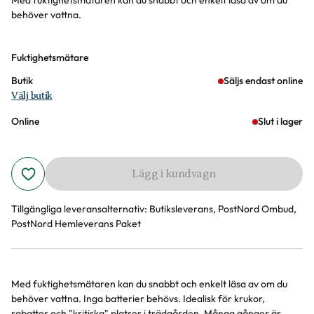
Med fuktighetsmätaren kan du snabbt och enkelt läsa av om du
behöver vattna.
Varianter
Fuktighetsmätare
Butik
Säljs endast online
Välj butik
Online
Slut i lager
Lägg i kundvagn
Tillgängliga leveransalternativ:
Butiksleverans, PostNord Ombud,
PostNord Hemleverans Paket
Med fuktighetsmätaren kan du snabbt och enkelt läsa av om du
Produktinformation
behöver vattna. Inga batterier behövs. Idealisk för krukor,
rabatter och "kritiska" platser i trädgården. Många gånger är