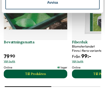
Avvisa
Bevattningsmatta
Fiberduk
Blomsterlandet
Finns i flera varianter
99
:-
79
90
Från
Välj butik
Välj butik
Online
I lager
Online
Till Produkten
Till Pr
till Bevattningsmatta produktsida
t