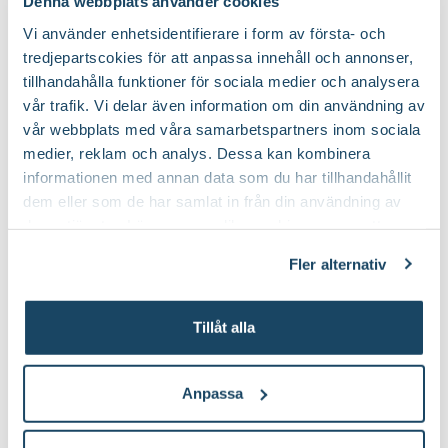
Denna webbplats använder cookies
Vi använder enhetsidentifierare i form av första- och
tredjepartscokies för att anpassa innehåll och annonser,
Fiberpots / Fiberkruka
Sticketikett färg pla
tillhandahålla funktioner för sociala medier och analysera
Nelson Garden
Nelson Garden
vår trafik. Vi delar även information om din användning av
39
90
vår webbplats med våra samarbetspartners inom sociala
Välj butik
Välj butik
medier, reklam och analys. Dessa kan kombinera
Online
Fåtal i lager
Online
informationen med annan data som du har tillhandahållit
Till Produkten
Till Produ
till Fiberpots / Fiberkruka produktsida
till
dem eller som de har samlat in från din användning av
deras tjänster. Läs mer om olika cookies genom att
klicka på länken 'Fler alternativ'."
Fler alternativ
Du kanske också gillar
Tillåt alla
2 för 120:-
Anpassa