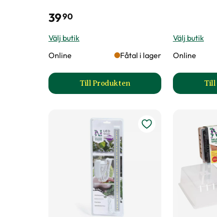
39
90
Välj butik
Välj butik
Online
Fåtal i lager
Online
Till Produkten
Til
till Fiberpots / Fiberkruka prod