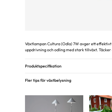
Produktinformation
Växtlampan Cultura (Odla) 7W avger ett effektivt 
uppdrivning och odling med stark tillväxt. Täcker 
Produktspecifikation
Fler tips för växtbelysning
Färg
Silver
Varumärke
Venso Ecosolutions