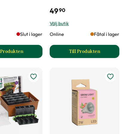
49
90
Välj butik
Slut i lager
Online
Fåtal i lager
l Produkten
Till Produkten
uktsida
till Sticketikett färg plast produktsida
till Odlingstråg produk