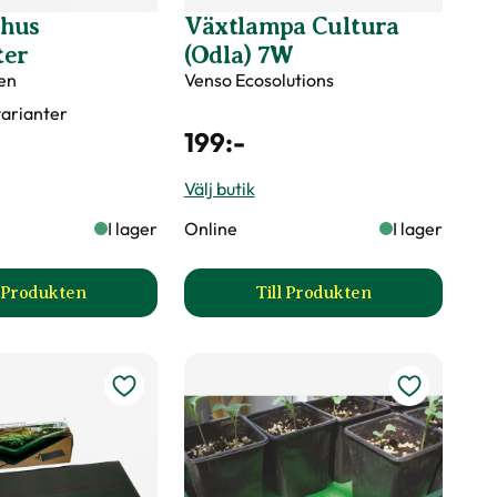
vhus
Växtlampa Cultura
ter
(Odla) 7W
en
Venso Ecosolutions
 varianter
199
:-
Välj butik
I lager
Online
I lager
l Produkten
Till Produkten
pter produktsida
till Minidrivhus Rootmaster produktsida
till Växtlampa Cultura