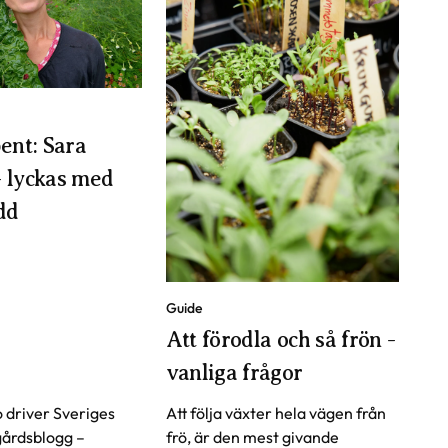
en?
ent: Sara
 lyckas med
dd
Guide
Att förodla och så frön -
vanliga frågor
 driver Sveriges
Att följa växter hela vägen från
gårdsblogg –
frö, är den mest givande