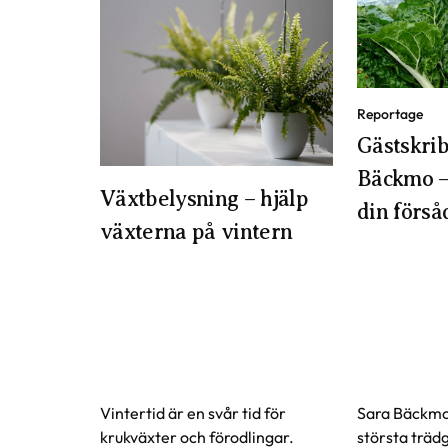
Märkning
CE-märkning
Vad betyder märkning
Art nr
337172
Reportage
Gästskrib
Bäckmo –
Växtbelysning – hjälp
din förså
växterna på vintern
Vintertid är en svår tid för
Sara Bäckmo
krukväxter och förodlingar.
största träd