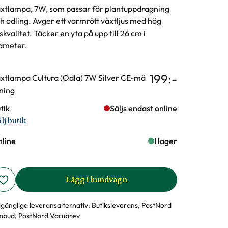
xtlampa, 7W, som passar för plantuppdragning
h odling. Avger ett varmrött växtljus med hög
uskvalitet. Täcker en yta på upp till 26 cm i
ameter.
199
:-
rianter
xtlampa Cultura (Odla) 7W Silver CE-mä
ning
tik
Säljs endast online
lj butik
line
I lager
Lägg i kundvagn
llgängliga leveransalternativ:
Butiksleverans, PostNord
bud, PostNord Varubrev