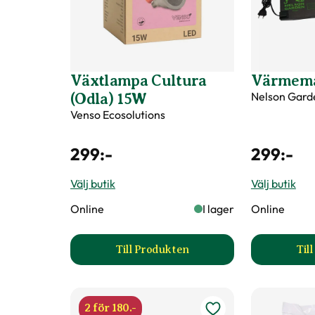
Växtlampa Cultura
Värmema
Nelson Gard
(Odla) 15W
Venso Ecosolutions
299
:-
299
:-
Välj butik
Välj butik
Online
I lager
Online
Till Produkten
Til
till Växtlampa Cultura (Odla) 1
2 för 180.-