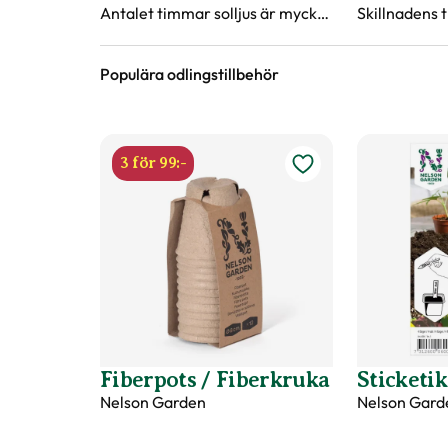
Antalet timmar solljus är mycket
Skillnadens 
begränsade och det kan
berättar hur
behövas lite hjälp med
försådd.
Populära odlingstillbehör
tillskottsljus.
3 för 99:-
Fiberpots / Fiberkruka
Sticketik
Nelson Garden
Nelson Gard