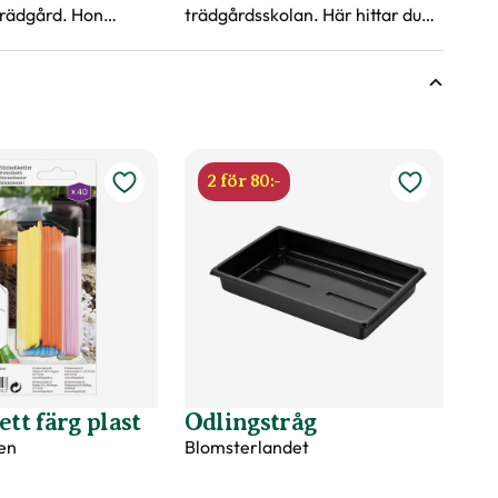
trädgård. Hon
trädgårdsskolan. Här hittar du
 du lyckas med din
svaren på vanliga frågor kring
att förodla och så frön.
2 för 80:-
ett färg plast
Odlingstråg
en
Blomsterlandet