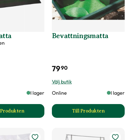
tta
Bevattningsmatta
en
79
90
Välj butik
I lager
Online
I lager
l Produkten
Till Produkten
5W produktsida
till Värmematta produktsida
till Bevattningsmatta 