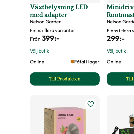
Växtbelysning LED
Minidri
med adapter
Rootmas
Nelson Garden
Nelson Gard
Finns i flera varianter
Finns i flera
399
:-
299
:-
Från
Välj butik
Välj butik
Online
Fåtal i lager
Online
Till Produkten
Til
till Växtbelysning LED med ada