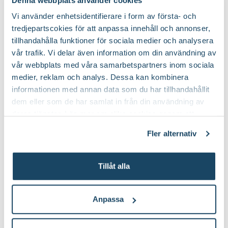
Vi använder enhetsidentifierare i form av första- och
tredjepartscokies för att anpassa innehåll och annonser,
Fiberpots / Fiberkruka
Sticketikett färg pla
tillhandahålla funktioner för sociala medier och analysera
Nelson Garden
Nelson Garden
vår trafik. Vi delar även information om din användning av
39
90
vår webbplats med våra samarbetspartners inom sociala
Välj butik
Välj butik
medier, reklam och analys. Dessa kan kombinera
Online
Fåtal i lager
Online
informationen med annan data som du har tillhandahållit
Till Produkten
Till Produ
till Fiberpots / Fiberkruka produktsida
till
dem eller som de har samlat in från din användning av
deras tjänster. Läs mer om olika cookies genom att
klicka på länken 'Fler alternativ'."
Fler alternativ
Du kanske också gillar
Tillåt alla
2 för 120:-
Anpassa