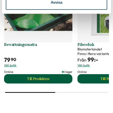
Avvisa
Bevattningsmatta
Fiberduk
Blomsterlandet
Finns i flera varianter
99
:-
79
90
Från
Välj butik
Välj butik
Online
I lager
Online
Till Produkten
Till Pr
till Bevattningsmatta produktsida
t