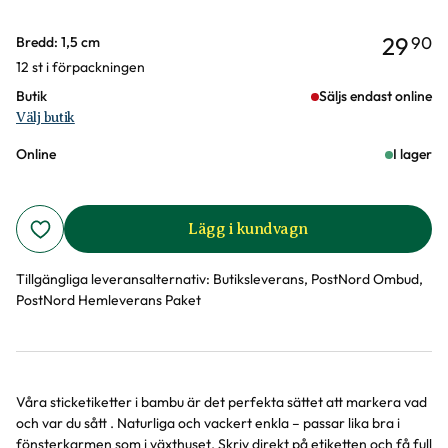
29
90
Varianter
Bredd: 1,5 cm
12 st i förpackningen
Butik
Säljs endast online
Välj butik
Online
I lager
Lägg i kundvagn
Tillgängliga leveransalternativ:
Butiksleverans, PostNord Ombud,
PostNord Hemleverans Paket
Våra sticketiketter i bambu är det perfekta sättet att markera vad
Produktinformation
och var du sått . Naturliga och vackert enkla – passar lika bra i
fönsterkarmen som i växthuset. Skriv direkt på etiketten och få full