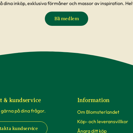
å dina inköp, exklusiva förmåner och massor av inspiration. Helt
Bli medlem
t & kundservice
Information
 gärna på dina frågor.
Om Blomsterlandet
Köp- och leveransvillkor
takta kundservice
Ångra ditt köp