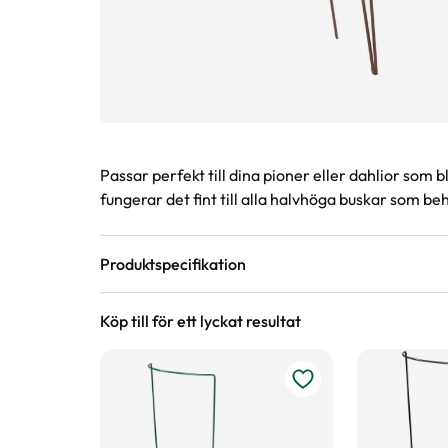
Produktinformation
Passar perfekt till dina pioner eller dahlior so
fungerar det fint till alla halvhöga buskar som be
Produktspecifikation
Köp till för ett lyckat resultat
Material
Metall
Höjd
64 cm