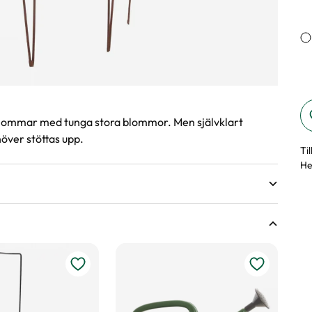
m blommar med tunga stora blommor. Men självklart
höver stöttas upp.
Ti
He