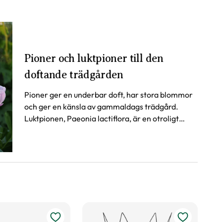
Pioner och luktpioner till den
doftande trädgården
Pioner ger en underbar doft, har stora blommor
och ger en känsla av gammaldags trädgård.
Luktpionen, Paeonia lactiflora, är en otroligt
omtyckt trädgårdsväxt. Läs våra tips om flera
olika sorter.