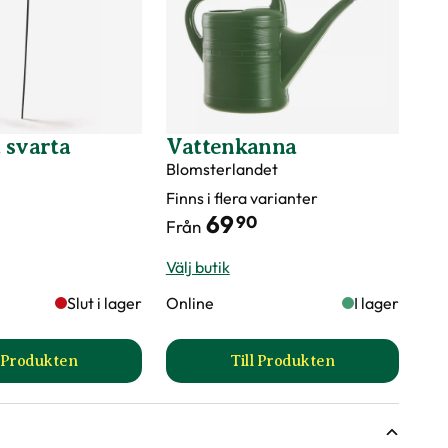
 svarta
Vattenkanna
Blomsterlandet
Finns i flera varianter
69
90
Från
Välj butik
Slut i lager
Online
I lager
l Produkten
Till Produkten
till Buskstöd svarta produktsida
till Vattenkanna produ