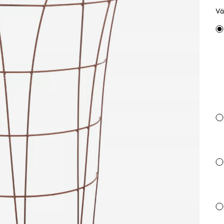
Väl
Va