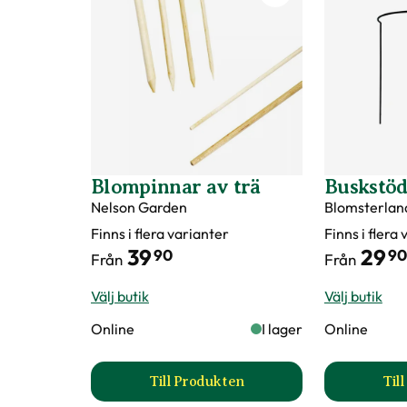
Blompinnar av trä
Buskstö
Nelson Garden
Blomsterlan
Finns i flera varianter
Finns i flera
39
29
90
90
Från
Från
Välj butik
Välj butik
Online
I lager
Online
Till Produkten
Til
till Blompinnar av trä produktsi