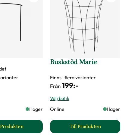
d
Buskstöd Marie
det
 varianter
Finns i flera varianter
199
:-
Från
Välj butik
I lager
Online
I lager
l Produkten
Till Produkten
da
till Buskstöd produktsida
till Buskstöd Marie pr