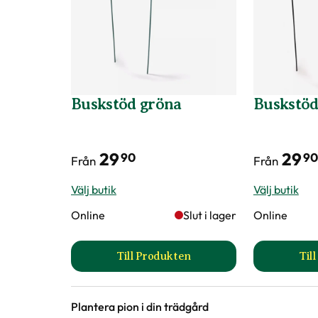
Längd
44,5 cm
Bredd
27 cm
Färg
Brun
Buskstöd gröna
Buskstöd
Art nr
312745
29
29
90
90
Från
Från
Välj butik
Välj butik
Online
Slut i lager
Online
Till Produkten
Til
till Buskstöd gröna produktsida
Plantera pion i din trädgård