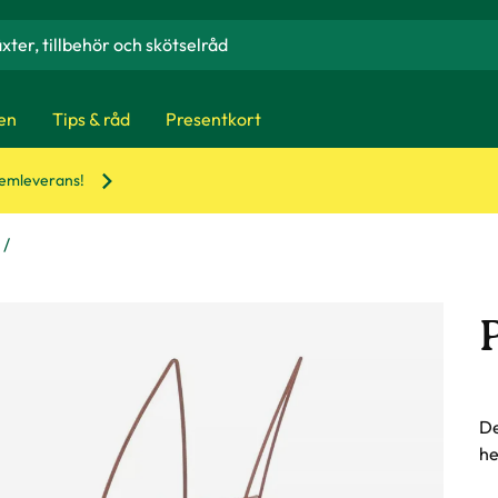
en
Tips & råd
Presentkort
hemleverans!
De
he