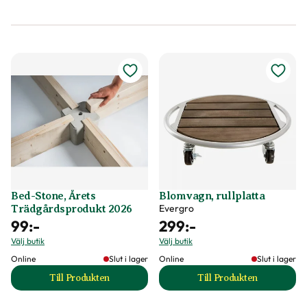
Bed-Stone, Årets
Blomvagn, rullplatta
Evergro
Trädgårdsprodukt 2026
99
:-
299
:-
Välj butik
Välj butik
Online
Slut i lager
Online
Slut i lager
Till Produkten
Till Produkten
till Bed-Stone, Årets Trädgårdsprodukt 2026 produkts
till Blomvagn, rull