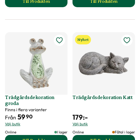
Till Produkten
Till Produkten
till Solcellslykta Kona produktsida
till Solcellslykta S
Nyhet
Trädgårdsdekoration
Trädgårdsdekoration Katt
groda
Finns i flera varianter
59
179
:-
90
Från
Välj butik
Välj butik
Online
I lager
Online
Fåtal i lager