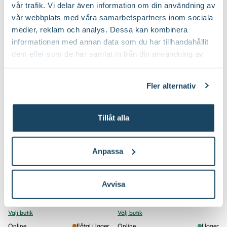
vår trafik. Vi delar även information om din användning av
Online
I lager
Online
I lager
vår webbplats med våra samarbetspartners inom sociala
Till Produkten
Till Produkten
till Regnmätare Fågel produktsida
till Sköldpadda ce
medier, reklam och analys. Dessa kan kombinera
informationen med annan data som du har tillhandahållit
dem eller som de har samlat in från din användning av
deras tjänster. Läs mer om olika cookies genom att
klicka på länken 'Fler alternativ'."
Fler alternativ
Nyhet
Tillåt alla
Anpassa
Solcellslampa
Solcellslykta Kona
Avvisa
Finns i flera varianter
59
69
90
90
Välj butik
Välj butik
Online
Fåtal i lager
Online
I lager