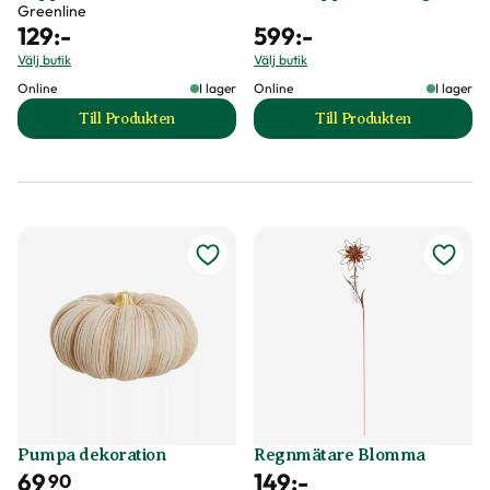
Greenline
129
:-
599
:-
Välj butik
Välj butik
Online
I lager
Online
I lager
Till Produkten
Till Produkten
till Papperssäck Eko produktsida
till Planttrappa G
Pumpa dekoration
Regnmätare Blomma
69
149
:-
90