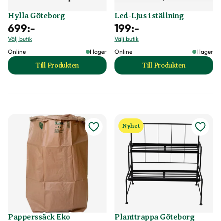
Hylla Göteborg
Led-Ljus i ställning
699
:-
199
:-
Välj butik
Välj butik
Online
I lager
Online
I lager
Till Produkten
Till Produkten
till Hylla Göteborg produktsida
till Led-Ljus i stäl
Nyhet
Papperssäck Eko
Planttrappa Göteborg