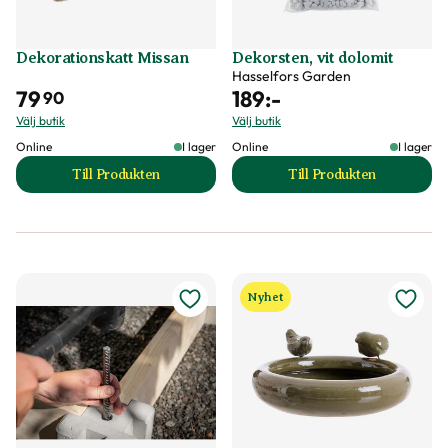
Dekorationskatt Missan
Dekorsten, vit dolomit
Hasselfors Garden
79
189
:-
90
Välj butik
Välj butik
Online
I lager
Online
I lager
Till Produkten
Till Produkten
till Dekorationskatt Missan produktsida
till Dekorsten, vit
Nyhet