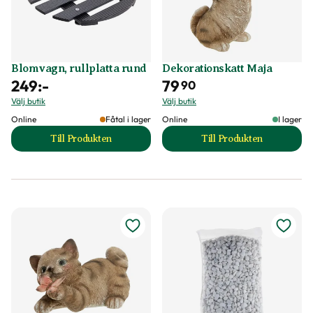
Blomvagn, rullplatta rund
Dekorationskatt Maja
249
:-
79
90
Välj butik
Välj butik
Online
Fåtal i lager
Online
I lager
Till Produkten
Till Produkten
till Blomvagn, rullplatta rund produktsida
till Dekorationska