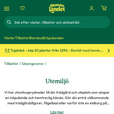
Sök
Växter
Tillbehör
Blombud
Erbjudanden
Tujahäck - köp 20 plantor från 1290.-
Beställ med hemleverans!
Bes
Tillbehör
Säsongsvaror
Utemiljö
Vi har utomhusprydnader till din trädgård och uteplats som skapar
en inbjudande och hemtrevlig känsla. Gör din entré välkomnande
med trädgårdsfigurer, fågelbad eller varför inte en eldkorg på
vintern? Främja trädgårdens biologiska mångfald med ett
Läs mer
insektshotell och njut av liv och rörelse i din trädgård.