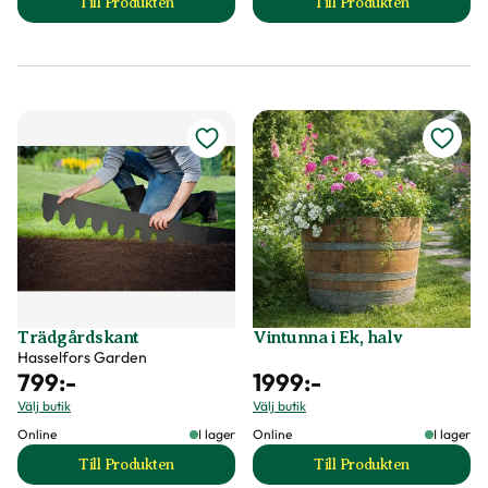
Till Produkten
Till Produkten
till Trädgårdsdekoration groda produktsida
till Trädgårdsdeko
Trädgårdskant
Vintunna i Ek, halv
Hasselfors Garden
799
:-
1999
:-
Välj butik
Välj butik
Online
I lager
Online
I lager
Till Produkten
Till Produkten
till Trädgårdskant produktsida
till Vintunna i Ek, 