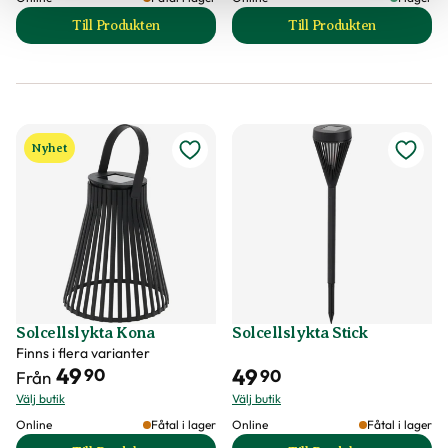
Till Produkten
Till Produkten
till Solcellslampa produktsida
till Solcellslykta 
Nyhet
Solcellslykta Kona
Solcellslykta Stick
Finns i flera varianter
49
49
90
90
Från
Välj butik
Välj butik
Online
Fåtal i lager
Online
Fåtal i lager