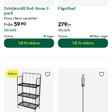
Drivjärn till Bed-Stone 2-
Fågelbad
pack
Finns i flera varianter
59
279
:-
90
Från
Välj butik
Välj butik
Online
I lager
Online
Fåtal i lager
Till Produkten
Till Produkten
till Drivjärn till Bed-Stone 2-pack produktsida
till Fågelbad produ
Nyhet