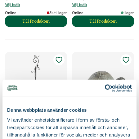
Välj butik
Välj butik
Online
Slut i lager
Online
I lager
Till Produkten
Till Produkten
till Pumpa dekoration produktsida
till Regnmätare B
Denna webbplats använder cookies
Regnmätare Fågel
Sköldpadda cement
Vi använder enhetsidentifierare i form av första- och
Finns i flera varianter
tredjepartscokies för att anpassa innehåll och annonser,
34
129
:-
90
Från
tillhandahålla funktioner för sociala medier och analysera
Välj butik
Välj butik