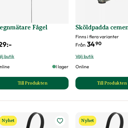
egnmätare Fågel
Sköldpadda ceme
Finns i flera varianter
34
29
:-
90
Från
lj butik
Välj butik
nline
I lager
Online
Till Produkten
Till Produkten
till Regnmätare Fågel produktsida
till Sk
Nyhet
Nyhet