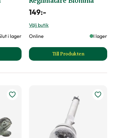
n
Regnmätare Blomma
149
:-
Välj butik
Slut i lager
Online
I lager
Till Produkten
mpa dekoration produktsida
till Regnmätare Blomma produ