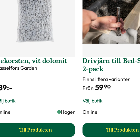
ekorsten, vit dolomit
Drivjärn till Bed-
asselfors Garden
2-pack
Finns i flera varianter
59
89
:-
90
Från
lj butik
Välj butik
nline
I lager
Online
Till Produkten
Till Produkten
till Dekorsten, vit dolomit produktsida
till Dri