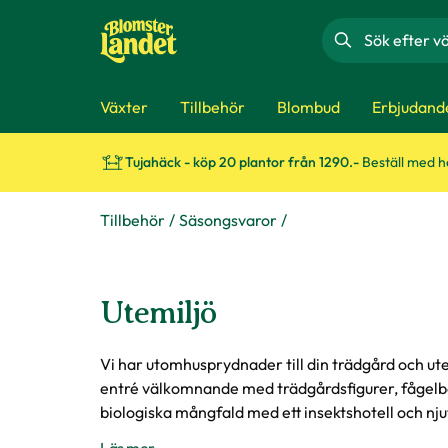
Sök
Växter
Tillbehör
Blombud
Erbjudand
Tujahäck - köp 20 plantor från 1290.-
Beställ med 
Tillbehör
Säsongsvaror
Utemiljö
Vi har utomhusprydnader till din trädgård och ut
entré välkomnande med trädgårdsfigurer, fågelba
biologiska mångfald med ett insektshotell och njut 