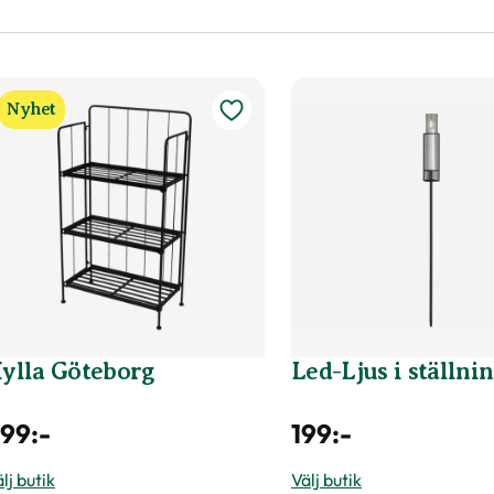
Nyhet
ylla Göteborg
Led-Ljus i ställni
99
:-
199
:-
lj butik
Välj butik