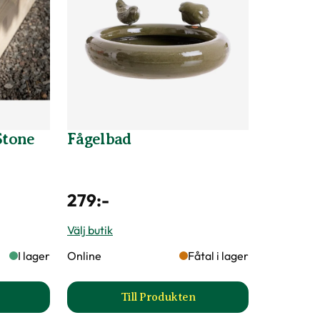
Stone
Fågelbad
279
:-
Välj butik
I lager
Online
Fåtal i lager
Till Produkten
vjärn till Bed-Stone 2-pack produktsida
till Fågelbad produktsida