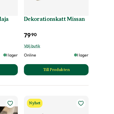
Maja
Dekorationskatt Missan
79
90
Välj butik
I lager
Online
I lager
Till Produkten
korationskatt Maja produktsida
till Dekorationskatt Missan pro
Nyhet