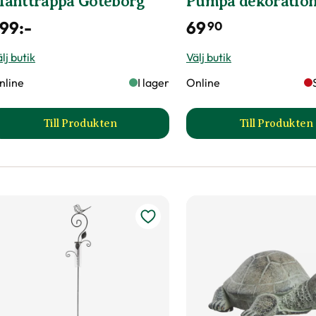
lanttrappa Göteborg
Pumpa dekoratio
99
:-
69
90
lj butik
Välj butik
nline
I lager
Online
Till Produkten
Till Produkten
till Planttrappa Göteborg produktsida
till Pu