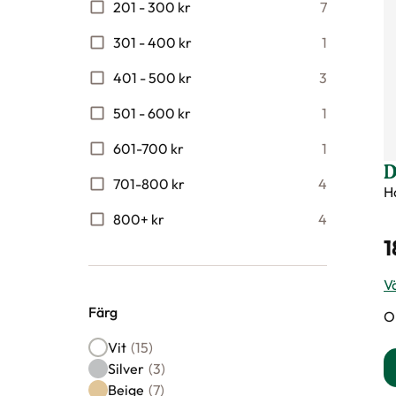
201 - 300 kr
7
301 - 400 kr
1
401 - 500 kr
3
501 - 600 kr
1
601-700 kr
1
D
701-800 kr
4
H
800+ kr
4
1
Vä
Färg
O
Färg
Vit
(15)
Silver
(3)
Beige
(7)