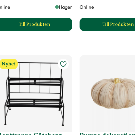
nline
I lager
Online
Till Produkten
Till Produkten
till Hylla Göteborg produktsida
till Led
Nyhet