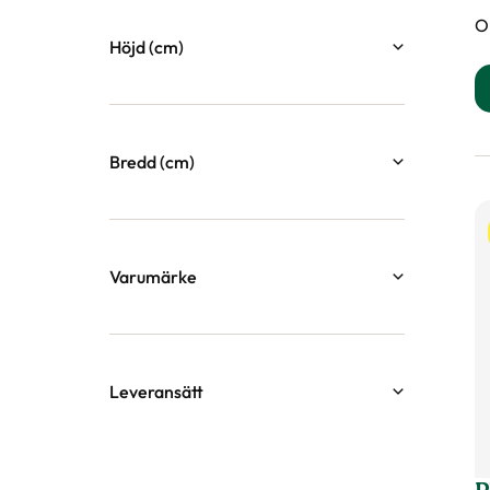
O
Höjd (cm)
3
120
Bredd (cm)
4
92
Varumärke
Evergro
1
Greenline
1
Leveransätt
Hasselfors Garden
3
Butiksleverans
92
Nelson Garden
1
PostNord Ombud
47