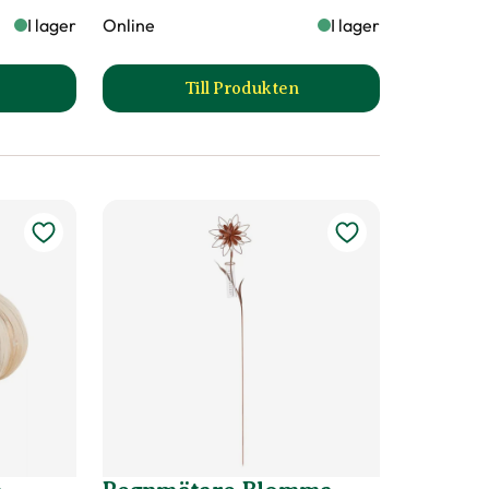
I lager
Online
I lager
Till Produkten
-Ljus i ställning produktsida
till Papperssäck Eko produktsi