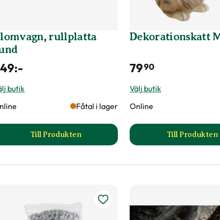
lomvagn, rullplatta
Dekorationskatt 
und
249
:-
79
90
lj butik
Välj butik
nline
Fåtal i lager
Online
Till Produkten
Till Produkten
till Blomvagn, rullplatta rund produktsida
till De