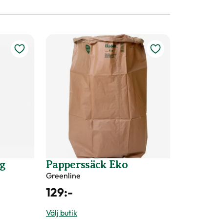
ng
Papperssäck Eko
Greenline
129
:-
Välj butik