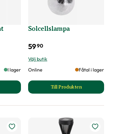
nt
Solcellslampa
59
90
Välj butik
I lager
Online
Fåtal i lager
Till Produkten
öldpadda cement produktsida
till Solcellslampa produktsida