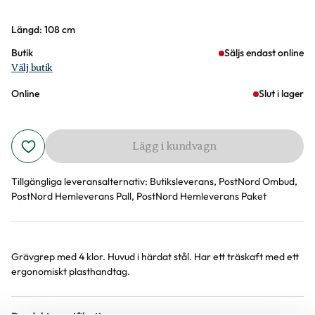
Varianter
Längd: 108 cm
Butik
Säljs endast online
Välj butik
Online
Slut i lager
Lägg i kundvagn
Tillgängliga leveransalternativ:
Butiksleverans, PostNord Ombud,
PostNord Hemleverans Pall, PostNord Hemleverans Paket
Grävgrep med 4 klor. Huvud i härdat stål. Har ett träskaft med ett
Produktinformation
ergonomiskt plasthandtag.