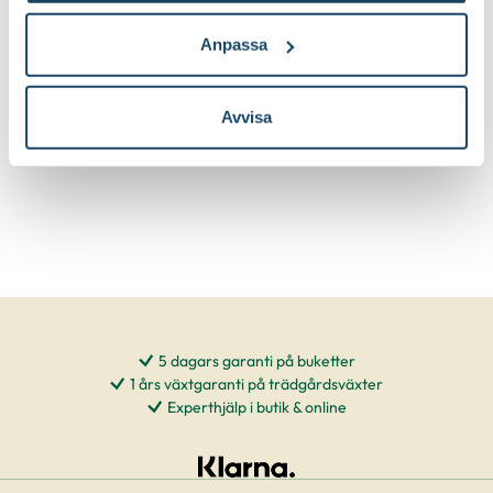
Välj butik
Välj butik
Online
Fåtal i lager
Online
Anpassa
Till Produkten
Till Pr
till Grep Classic produktsida
t
Avvisa
5 dagars garanti på buketter
1 års växtgaranti på trädgårdsväxter
Experthjälp i butik & online