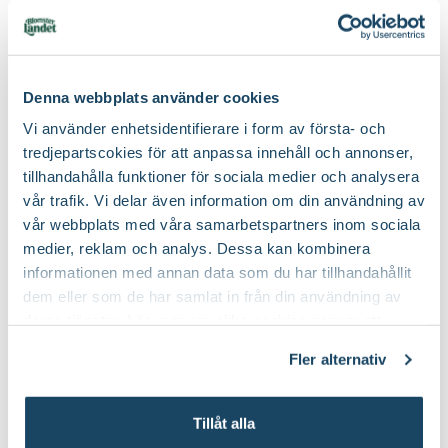
Produktspecifikation
Material
träskaft och plasthandtag och huvud i härdat stål.
Du kanske också gillar
Denna webbplats använder cookies
Längd
108 cm
Vi använder enhetsidentifierare i form av första- och
Bredd
18 cm
tredjepartscokies för att anpassa innehåll och annonser,
tillhandahålla funktioner för sociala medier och analysera
vår trafik. Vi delar även information om din användning av
Varumärke
Fiskars
vår webbplats med våra samarbetspartners inom sociala
medier, reklam och analys. Dessa kan kombinera
Art nr
71356
informationen med annan data som du har tillhandahållit
dem eller som de har samlat in från din användning av
deras tjänster. Läs mer om olika cookies genom att
klicka på länken 'Fler alternativ'."
Fler alternativ
Grep Classic
Grep Xact
Fiskars
Fiskars
Tillåt alla
799
:-
749
:-