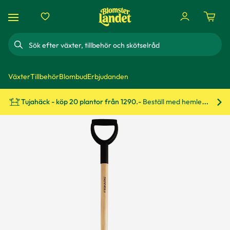
Sök
Växter
Tillbehör
Blombud
Erbjudanden
Tujahäck - köp 20 plantor från 1290.-
Beställ med hemleverans!
Bes