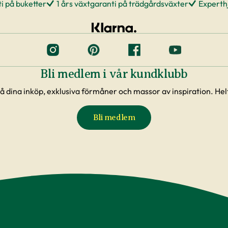
i på buketter
1 års växtgaranti på trädgårdsväxter
Experthj
Bli medlem i vår kundklubb
å dina inköp, exklusiva förmåner och massor av inspiration. Helt
Bli medlem