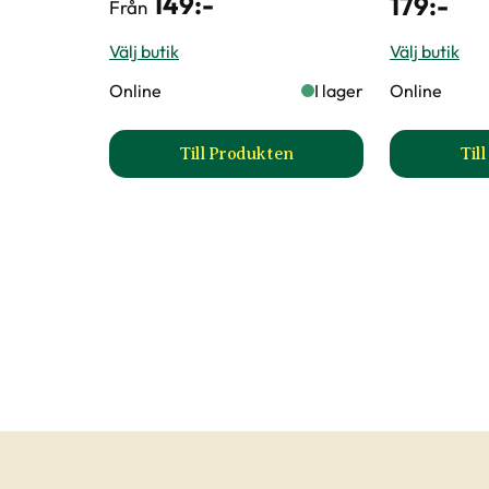
149
:-
179
:-
Från
Välj butik
Välj butik
Online
I lager
Online
Till Produkten
Til
till AlgRent Finalsan produktsid