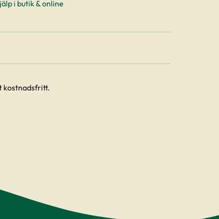
älp i butik & online
 kostnadsfritt.