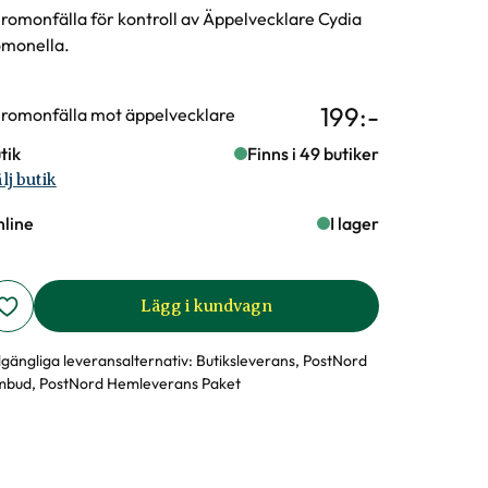
romonfälla för kontroll av Äppelvecklare Cydia
monella.
199
:-
rianter
romonfälla mot äppelvecklare
tik
Finns i 49 butiker
lj butik
line
I lager
Lägg i kundvagn
llgängliga leveransalternativ:
Butiksleverans, PostNord
bud, PostNord Hemleverans Paket