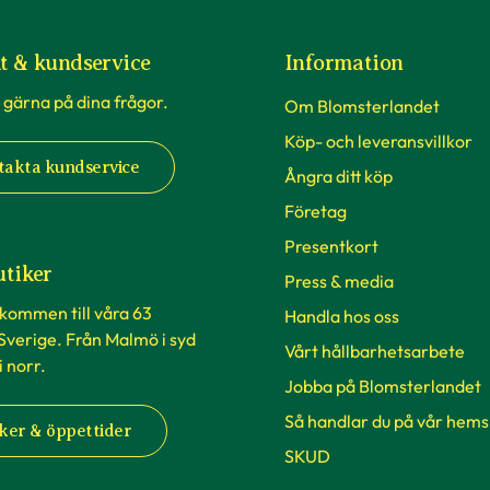
t & kundservice
Information
 gärna på dina frågor.
Om Blomsterlandet
Köp- och leveransvillkor
takta kundservice
Ångra ditt köp
Företag
Presentkort
utiker
Press & media
lkommen till våra 63
Handla hos oss
 Sverige. Från Malmö i syd
Vårt hållbarhetsarbete
 i norr.
Jobba på Blomsterlandet
Så handlar du på vår hems
ker & öppettider
SKUD