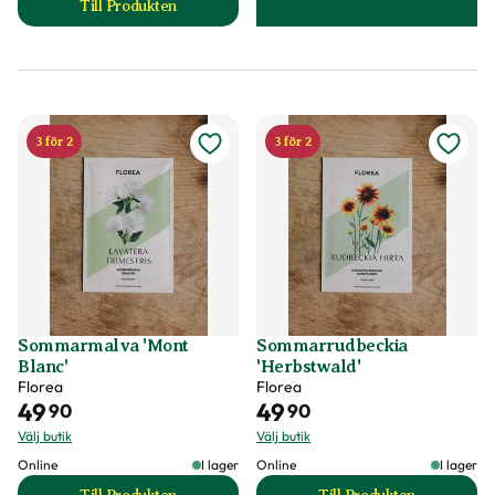
Till Produkten
till Sommarmalva 'Loveliness Rose Pink' produktsida
3 för 2
3 för 2
Sommarmalva 'Mont
Sommarrudbeckia
Blanc'
'Herbstwald'
Florea
Florea
49
49
90
90
Välj butik
Välj butik
Online
I lager
Online
I lager