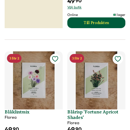
49
90
Välj butik
Online
I lager
Till Produkten
till Blåklint 'Pink B
3 för 2
3 för 2
Blåklintmix
Blårisp 'Fortune Apricot
Florea
Shades'
Florea
49
49
90
90