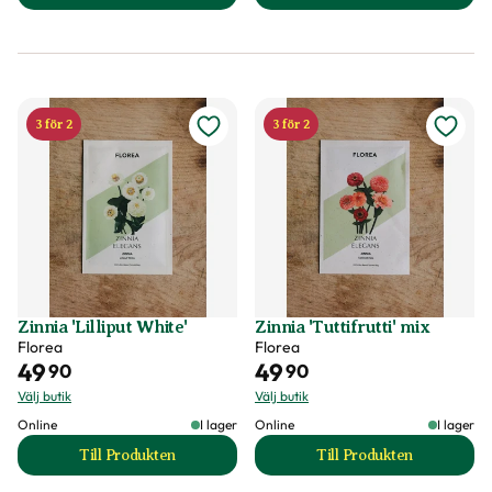
3 för 2
3 för 2
Zinnia 'Lilliput White'
Zinnia 'Tuttifrutti' mix
Florea
Florea
49
49
90
90
Välj butik
Välj butik
Online
I lager
Online
I lager
Till Produkten
Till Produkten
till Zinnia 'Lilliput White' produktsida
till Zinnia 'Tuttifr