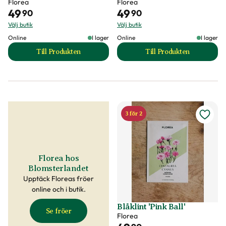
Florea
Florea
49
49
90
90
Välj butik
Välj butik
Online
I lager
Online
I lager
Till Produkten
Till Produkten
till Blåklint 'Black Ball' produktsida
till Blåklint 'Blue 
3 för 2
Florea hos
Blomsterlandet
Upptäck Floreas fröer
online och i butik.
Blåklint 'Pink Ball'
Se fröer
Florea