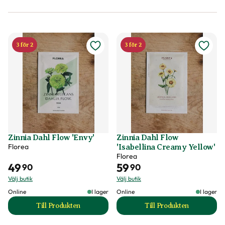
3 för 2
3 för 2
Zinnia Dahl Flow 'Envy'
Zinnia Dahl Flow
Florea
'Isabellina Creamy Yellow'
Florea
49
59
90
90
Välj butik
Välj butik
Online
I lager
Online
I lager
Till Produkten
Till Produkten
till Zinnia Dahl Flow 'Envy' produktsida
till Zinnia Dahl Fl