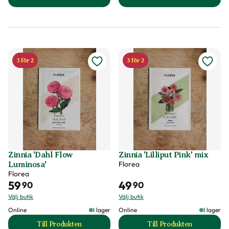
till Tandpetarsilja produktsida
till Zinnia Dahl Fl
3 för 2
3 för 2
Zinnia 'Dahl Flow
Zinnia 'Lilliput Pink' mix
Florea
Luminosa'
Florea
59
49
90
90
Välj butik
Välj butik
Online
I lager
Online
I lager
Till Produkten
Till Produkten
till Zinnia 'Dahl Flow Luminosa' produktsida
till Zinnia 'Lillipu