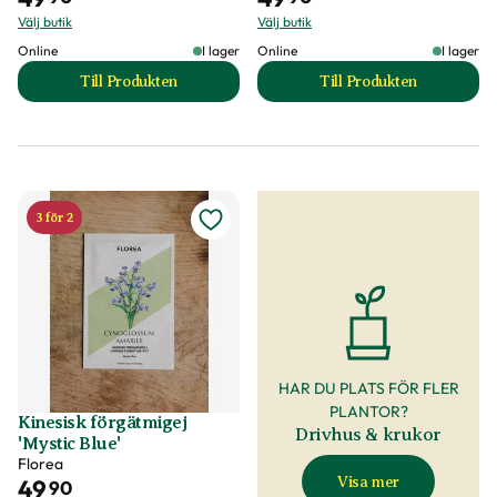
Välj butik
Välj butik
Online
I lager
Online
I lager
Till Produkten
Till Produkten
till Blåklintmix produktsida
till Blårisp 'Fortu
3 för 2
HAR DU PLATS FÖR FLER
PLANTOR?
Kinesisk förgätmigej
Drivhus & krukor
'Mystic Blue'
Florea
Visa mer
49
90