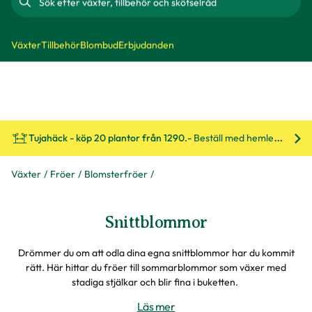
Sök
Växter
Tillbehör
Blombud
Erbjudanden
Tujahäck - köp 20 plantor från 1290.-
Beställ med hemleverans!
Bes
Växter
Fröer
Blomsterfröer
Snittblommor
Drömmer du om att odla dina egna snittblommor har du kommit
rätt. Här hittar du fröer till sommarblommor som växer med
stadiga stjälkar och blir fina i buketten.
Läs mer