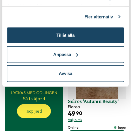
Online
I lager
Online
I lager
deras tjänster. Läs mer om olika cookies genom att
Till Produkten
Till Produkten
klicka på länken 'Fler alternativ'."
till Rosenskära 'Daydream' produktsida
till Rosenskära 'Pi
Fler alternativ
Tillåt alla
3 för 2
Anpassa
Avvisa
LYCKAS MED ODLINGEN
Så i såjord
Solros 'Autumn Beauty'
Florea
Köp jord
49
90
Välj butik
Online
I lager