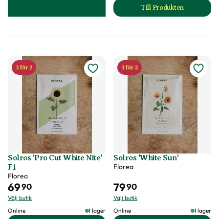
Till Produkten
till Solros 'Autumn
3 för 2
3 för 2
Solros 'Pro Cut White Nite'
Solros 'White Sun'
Florea
F1
Florea
69
79
90
90
Välj butik
Välj butik
Online
I lager
Online
I lager