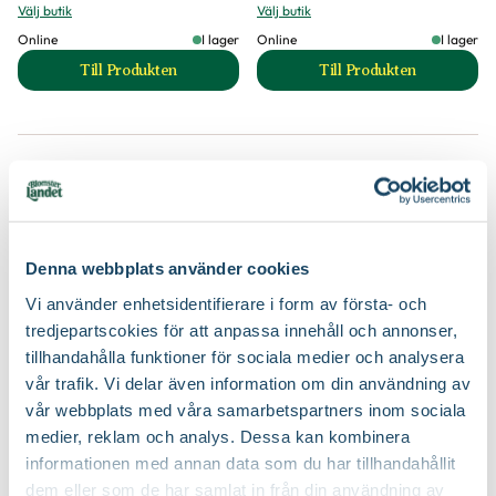
Välj butik
Välj butik
Online
I lager
Online
I lager
Till Produkten
Till Produkten
till Kinesisk förgätmigej 'Mystic Pink' produktsida
till Luktärt 'Royal
3 för 2
3 för 2
Denna webbplats använder cookies
Vi använder enhetsidentifierare i form av första- och
tredjepartscokies för att anpassa innehåll och annonser,
tillhandahålla funktioner för sociala medier och analysera
vår trafik. Vi delar även information om din användning av
vår webbplats med våra samarbetspartners inom sociala
Rosenskära 'Daydream'
Rosenskära 'Picotee'
Florea
Florea
medier, reklam och analys. Dessa kan kombinera
49
49
90
90
informationen med annan data som du har tillhandahållit
Välj butik
Välj butik
dem eller som de har samlat in från din användning av