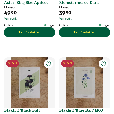
Aster 'King Size Apricot'
Blomstermorot 'Dara'
Florea
Florea
49
39
90
90
Välj butik
Välj butik
Online
I lager
Online
I lager
Till Produkten
Till Produkten
till Aster 'King Size Apricot' produktsida
till Blomstermorot 
3 för 2
3 för 2
Blåklint 'Black Ball'
Blåklint 'Blue Ball' EKO