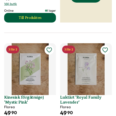
Välj butik
Online
I lager
Till Produkten
till Kinesisk förgätmigej 'Mystic Blue' produktsida
3 för 2
3 för 2
Kinesisk förgätmigej
Luktärt 'Royal Family
'Mystic Pink'
Lavender'
Florea
Florea
49
49
90
90