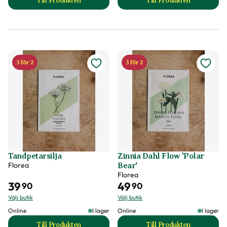
Till Produkten
Till Produkten
till Sommarmalva 'Mont Blanc' produktsida
till Sommarrudbeck
3 för 2
3 för 2
Tandpetarsilja
Zinnia Dahl Flow 'Polar
Florea
Bear'
Florea
39
49
90
90
Välj butik
Välj butik
Online
I lager
Online
I lager
Till Produkten
Till Produkten