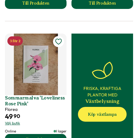
Till Produkten
Till Produkten
till Solros 'Pro Cut White Nite' F1 produktsida
till Solros 'White 
3 för 2
FRISKA, KRAFTIGA
PLANTOR MED
Sommarmalva 'Loveliness
Växtbelysning
Rose Pink'
Florea
Köp växtlampa
49
90
Välj butik
Online
I lager