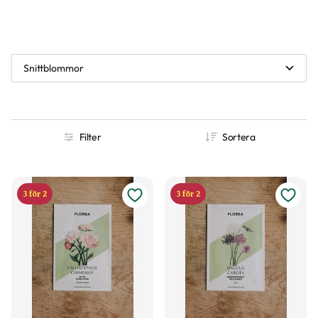
Snittblommor
Filter
Sortera
3 för 2
3 för 2