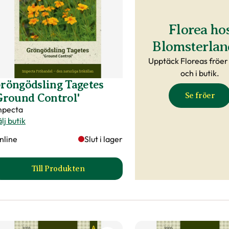
Florea ho
Blomsterlan
Upptäck Floreas fröer
och i butik.
röngödsling Tagetes
Se fröer
Ground Control'
mpecta
lj butik
nline
Slut i lager
Till Produkten
till Gröngödsling Tagetes 'Ground Control' pr