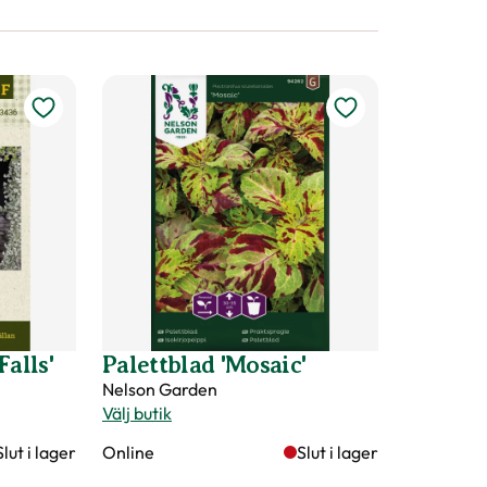
Falls'
Palettblad 'Mosaic'
Nelson Garden
Välj butik
Slut i lager
Online
Slut i lager