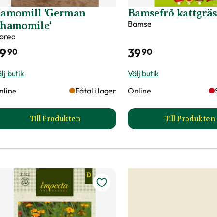
amomill 'German
Bamsefrö kattgräs
Bamse
hamomile'
lorea
9
39
90
90
lj butik
Välj butik
nline
Fåtal i lager
Online
Till Produkten
Till Produkten
till Kamomill 'German Chamomile' produktsid
till Ba