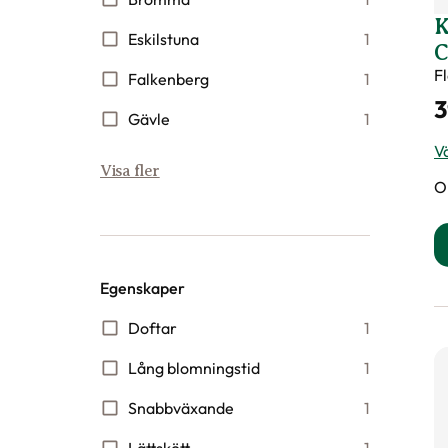
K
Eskilstuna
1
C
F
Falkenberg
1
3
Gävle
1
Vä
Visa fler
O
Egenskaper
Doftar
1
Lång blomningstid
1
Snabbväxande
1