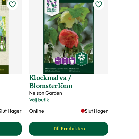
Klockmalva /
Blomsterlönn
Nelson Garden
Välj butik
Slut i lager
Online
Slut i lager
Till Produkten
tgräs produktsida
till Klockmalva / Blomsterlönn