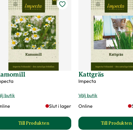
amomill
Kattgräs
mpecta
Impecta
lj butik
Välj butik
nline
Slut i lager
Online
Till Produkten
Till Produkten
till Kamomill produktsida
till Kat