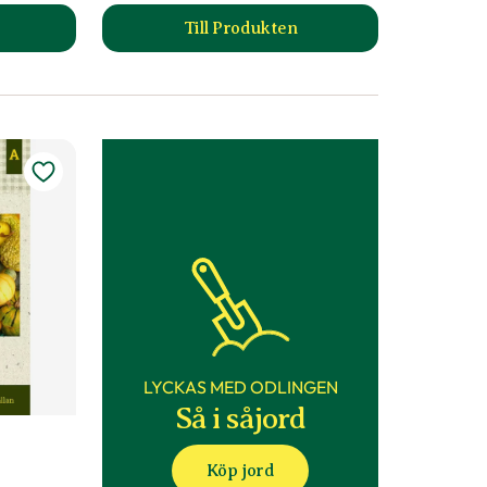
Till Produkten
rvinda 'Silver Falls' produktsida
till Palettblad 'Mosaic' produkts
LYCKAS MED ODLINGEN
Så i såjord
Köp jord