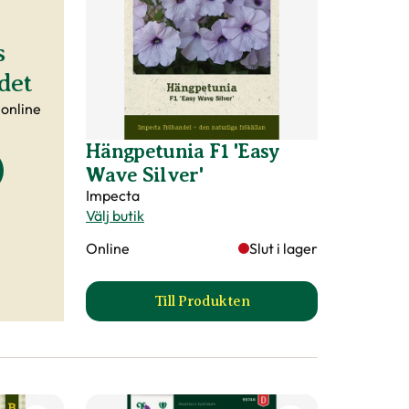
s
det
 online
Hängpetunia F1 'Easy
Wave Silver'
Impecta
Välj butik
Online
Slut i lager
Till Produkten
oduktsida
till Hängpetunia F1 'Easy Wave 