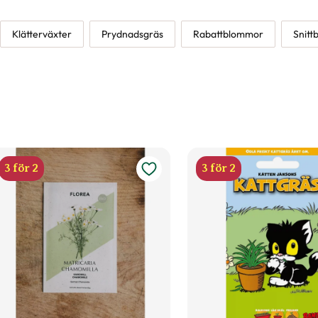
Klätterväxter
Prydnadsgräs
Rabattblommor
Snit
3 för 2
3 för 2