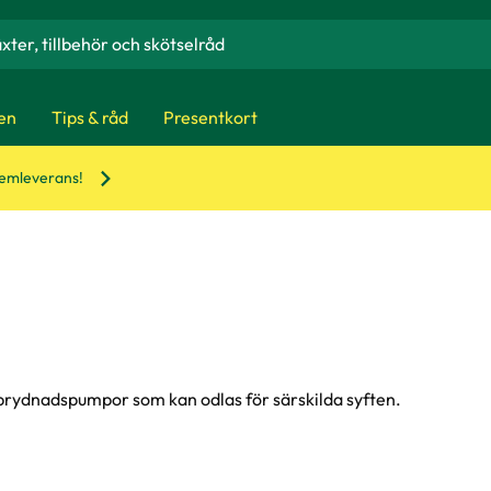
en
Tips & råd
Presentkort
hemleverans!
 prydnadspumpor som kan odlas för särskilda syften.