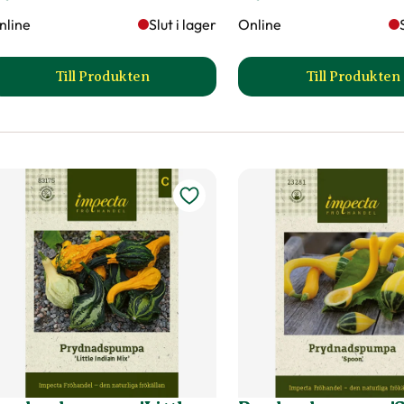
nline
Slut i lager
Online
Till Produkten
Till Produkten
till Prydnadschili 'Victoria' produktsida
till Pr