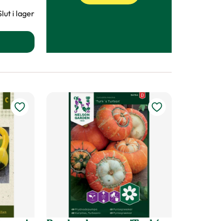
Slut i lager
ydnadspumpa produktsida