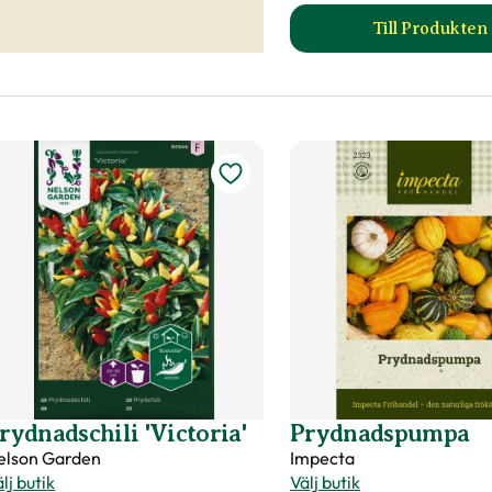
Till Produkten
till Nju
rydnadschili 'Victoria'
Prydnadspumpa
elson Garden
Impecta
lj butik
Välj butik