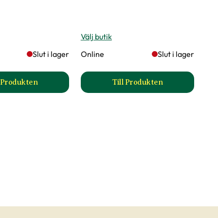
Välj butik
Slut i lager
Online
Slut i lager
l Produkten
Till Produkten
uktsida
till Blomstermix produktsida
till Blå Snokört produk