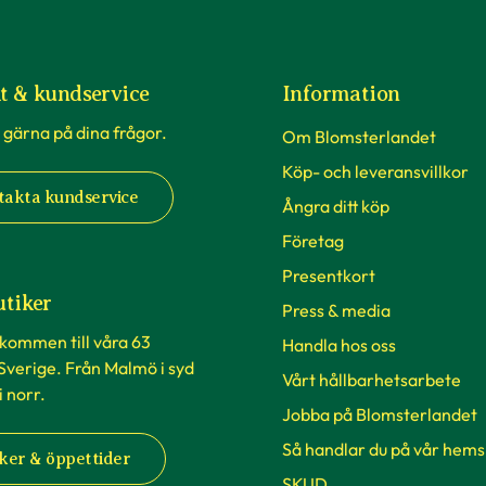
t & kundservice
Information
 gärna på dina frågor.
Om Blomsterlandet
Köp- och leveransvillkor
takta kundservice
Ångra ditt köp
Företag
Presentkort
utiker
Press & media
lkommen till våra 63
Handla hos oss
 Sverige. Från Malmö i syd
Vårt hållbarhetsarbete
 i norr.
Jobba på Blomsterlandet
Så handlar du på vår hems
ker & öppettider
SKUD