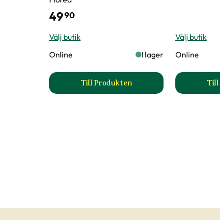
49
90
Välj butik
Välj butik
Online
I lager
Online
Till Produkten
Til
till Blåklint 'Blue Ball' EKO prod