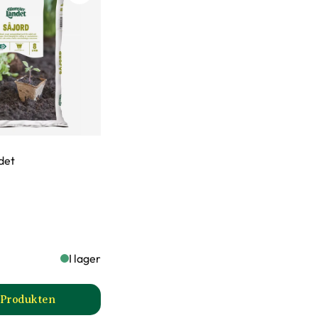
det
en?
I lager
l Produkten
oduktsida
till Såjord produktsida