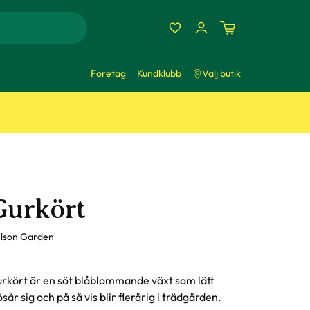
Företag
Kundklubb
Välj butik
Gurkört
lson Garden
rkört är en söt blåblommande växt som lätt
ösår sig och på så vis blir flerårig i trädgården.