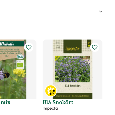
Reportage
Ett KRAV-märkt frö blir till
Har du nånsin funderat på hur det egentligen går
till när ett frö hamnar i sin fröpåse i din butik? Det
är många steg att tänka på. Särskilt när det
handlar om KRAV-märkta och ekologiska fröer.
rmix
Blå Snokört
Impecta