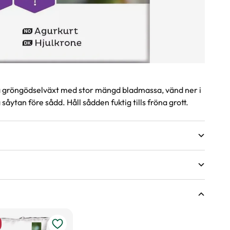
bra gröngödselväxt med stor mängd bladmassa, vänd ner i
såytan före sådd. Håll sådden fuktig tills fröna grott.
sväxter