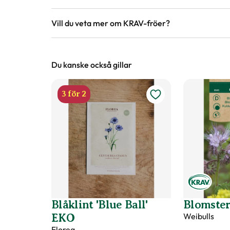
Vill du veta mer om KRAV-fröer?
Du kanske också gillar
3 för 2
Blåklint 'Blue Ball'
Blomste
Weibulls
EKO
Florea