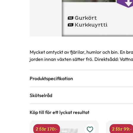
Produktinformation
Mycket omtyckt av fjärilar, humlor och bin. En 
jorden innan växten sätter frö. Direktsådd: Vattna 
Produktspecifikation
Skötselråd
Förväntad sluthöjd
40 - 60 cm
Höjd på trädgård
Köp till för ett lyckat resultat
Mognadstid
Juni, Juli, Augusti, September
Blomfärg
Blå
2 för 170:-
2 för 99:-