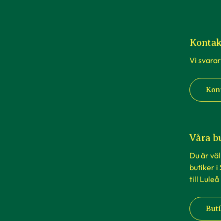
Kontak
Vi svarar
Kon
Våra b
Du är vä
butiker i
till Luleå
Buti