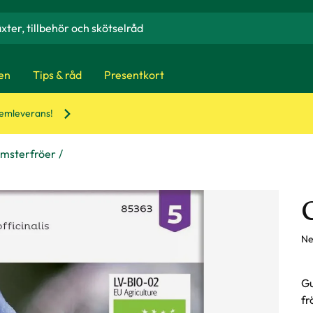
en
Tips & råd
Presentkort
hemleverans!
omsterfröer
Ne
Gu
fr