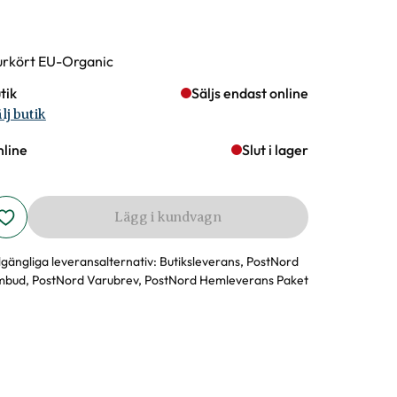
rianter
rkört EU-Organic
tik
Säljs endast online
lj butik
line
Slut i lager
Lägg i kundvagn
llgängliga leveransalternativ:
Butiksleverans, PostNord
bud, PostNord Varubrev, PostNord Hemleverans Paket