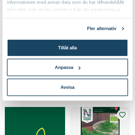
informationen med annan data som du har tillhandahållit
dem eller som de har samlat in från din användning av
deras tjänster. Läs mer om olika cookies genom att
klicka på länken 'Fler alternativ'."
Fler alternativ
Tillåt alla
Bifftomat 'Galadiant' F1
Bifftomat 'Marmande'
Nelson Garden
Nelson Garden
Välj butik
Välj butik
Anpassa
Online
Slut i lager
Online
Slut i lager
Till Produkten
Till Produkten
till Bifftomat 'Galadiant' F1 produktsida
till Bifftomat 'Ma
Avvisa