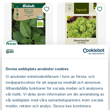
Basilika 'Thai'
Bataviasallat 'Lollo Bionda'
Weibulls
Impecta
Välj butik
Välj butik
Denna webbplats använder cookies
Online
Slut i lager
Online
Slut i lager
Till Produkten
Till Produkten
Vi använder enhetsidentifierare i form av första- och
till Basilika 'Thai' produktsida
till Bataviasallat '
tredjepartscokies för att anpassa innehåll och annonser,
tillhandahålla funktioner för sociala medier och analysera
vår trafik. Vi delar även information om din användning av
vår webbplats med våra samarbetspartners inom sociala
medier, reklam och analys. Dessa kan kombinera