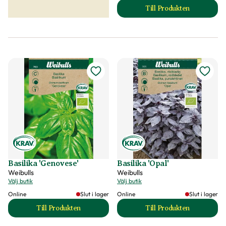
Till Produkten
till Aubergin 'Slim
Basilika 'Genovese'
Basilika 'Opal'
Weibulls
Weibulls
Välj butik
Välj butik
Online
Slut i lager
Online
Slut i lager
Till Produkten
Till Produkten
till Basilika 'Genovese' produktsida
till Basilika 'Opal'