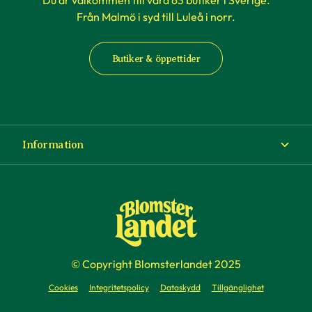
Du är välkommen till våra 63 butiker i Sverige.
Från Malmö i syd till Luleå i norr.
Butiker & öppettider
Information
Om Blomsterlandet
Köp- och leveransvillkor
Ångra ditt köp
© Copyright Blomsterlandet 2025
Företag
Cookies
Integritetspolicy
Dataskydd
Tillgänglighet