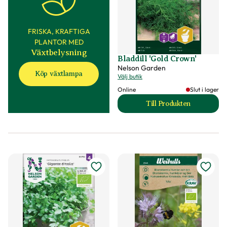
FRISKA, KRAFTIGA
PLANTOR MED
Växtbelysning
Bladdill 'Gold Crown'
Nelson Garden
Köp växtlampa
Välj butik
Online
Slut i lager
Till Produkten
till Bladdill 'Gold 