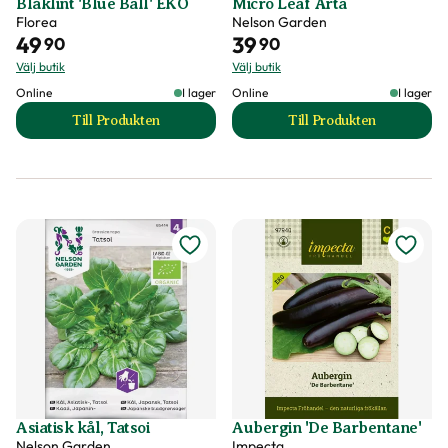
Blåklint 'Blue Ball' EKO
Micro Leaf Ärta
Florea
Nelson Garden
49
39
90
90
Välj butik
Välj butik
Online
I lager
Online
I lager
Till Produkten
Till Produkten
till Blåklint 'Blue Ball' EKO produktsida
till Micro Leaf Ärt
Asiatisk kål, Tatsoi
Aubergin 'De Barbentane'
Nelson Garden
Impecta