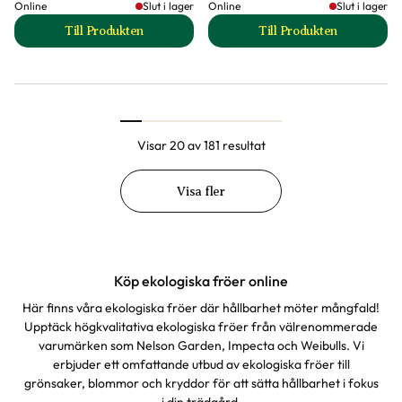
Online
Slut i lager
Online
Slut i lager
Till Produkten
Till Produkten
till Bondböna 'Express' produktsida
till Bondböna 'Sup
Visar 20 av 181 resultat
Visa fler
Köp ekologiska fröer online
Här finns våra ekologiska fröer där hållbarhet möter mångfald!
Upptäck högkvalitativa ekologiska fröer från välrenommerade
varumärken som Nelson Garden, Impecta och Weibulls. Vi
erbjuder ett omfattande utbud av ekologiska fröer till
grönsaker, blommor och kryddor för att sätta hållbarhet i fokus