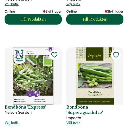
Välj butik
Välj butik
Online
Slut i lager
Online
Slut i lager
Till Produkten
Till Produkten
till Blåklint produktsida
till Blåklint produk
Bondböna 'Express'
Bondböna
Nelson Garden
'Superaguadulce'
Impecta
Välj butik
Välj butik