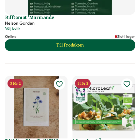
Bifftomat 'Marmande'
Nelson Garden
Välj butik
Online
Slut i lager
Till Produkten
till Bifftomat 'Marmande' produktsid
3 för 2
3 för 2