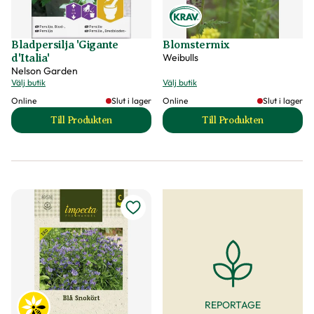
Bladpersilja 'Gigante
Blomstermix
Weibulls
d'Italia'
Nelson Garden
Välj butik
Välj butik
Online
Slut i lager
Online
Slut i lager
Till Produkten
Till Produkten
till Bladpersilja 'Gigante d'Italia' produktsida
till Blomstermix p
REPORTAGE