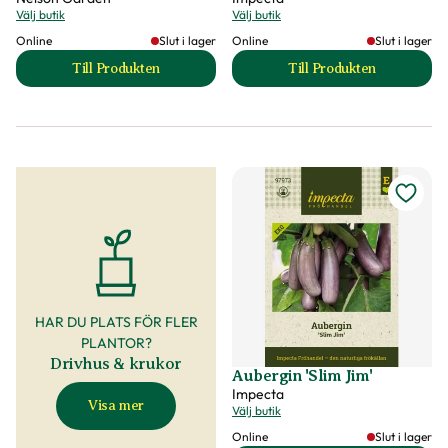
Välj butik
Välj butik
Online
Slut i lager
Online
Slut i lager
Till Produkten
Till Produkten
till Asiatisk kål, Tatsoi produktsida
till Aubergin 'De 
HAR DU PLATS FÖR FLER
PLANTOR?
Drivhus & krukor
Aubergin 'Slim Jim'
Impecta
Visa mer
Välj butik
Online
Slut i lager