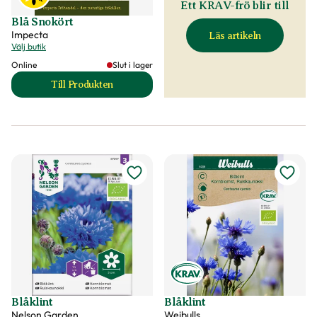
Ett KRAV-frö blir till
Blå Snokört
Impecta
Läs artikeln
Välj butik
Online
Slut i lager
Till Produkten
till Blå Snokört produktsida
Blåklint
Blåklint
Nelson Garden
Weibulls