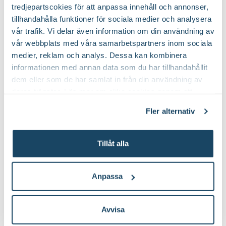
Online
I lager
tredjepartscokies för att anpassa innehåll och annonser,
Till Produkten
tillhandahålla funktioner för sociala medier och analysera
till Såjord produktsida
vår trafik. Vi delar även information om din användning av
vår webbplats med våra samarbetspartners inom sociala
medier, reklam och analys. Dessa kan kombinera
informationen med annan data som du har tillhandahållit
Populära odlingstillbehör
dem eller som de har samlat in från din användning av
deras tjänster. Läs mer om olika cookies genom att
klicka på länken 'Fler alternativ'."
Fler alternativ
3 för 99:-
Tillåt alla
Anpassa
Avvisa