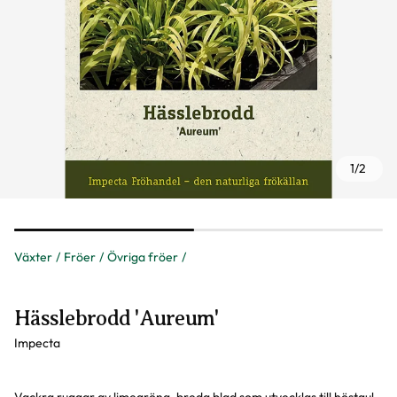
1
/
2
Växter
Fröer
Övriga fröer
Hässlebrodd 'Aureum'
Impecta