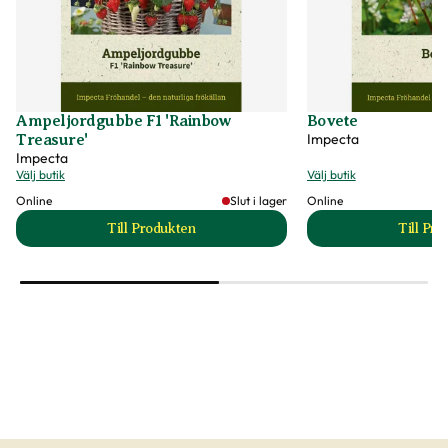
Ampeljordgubbe F1 'Rainbow
Bovete
Impecta
Treasure'
Impecta
Välj butik
Välj butik
Online
Slut i lager
Online
Till Produkten
Till Pr
till Ampeljordgubbe F1 'Rainbow Treasure' prod
t