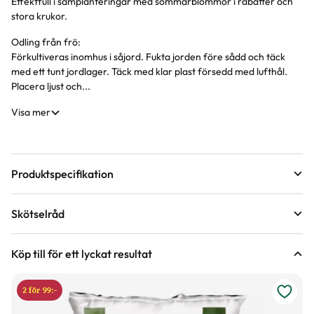
Effektfull i samplanteringar med sommarblommor i rabatter och
Produktinformation
stora krukor.
Odling från frö:
Förkultiveras inomhus i såjord. Fukta jorden före sådd och täck
med ett tunt jordlager. Täck med klar plast försedd med lufthål.
Placera ljust och...
Visa mer
Produktspecifikation
Förväntad sluthöjd
40 - 50 cm
Skötselråd
Höjd på trädgårdsväxter
Bladfärg
Gul, Ljusgrön
Läge
Halvskugga till skugga
Köp till för ett lyckat resultat
Blomningstid
Juni, Juli
2 för 99:-
Förpackningsantal
10 st i förpackningen