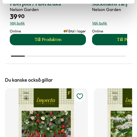
Fiberpots / Fiberkruka
Sticketikett färg pla
Nelson Garden
Nelson Garden
39
90
Välj butik
Välj butik
Online
Fåtal i lager
Online
Till Produkten
Till Produ
till Fiberpots / Fiberkruka produktsida
till
Du kanske också gillar