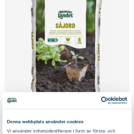
Varumärke
Impecta
Art nr
236514
Såjord
Blomsterlandet
59
90
Denna webbplats använder cookies
Välj butik
Vi använder enhetsidentifierare i form av första- och