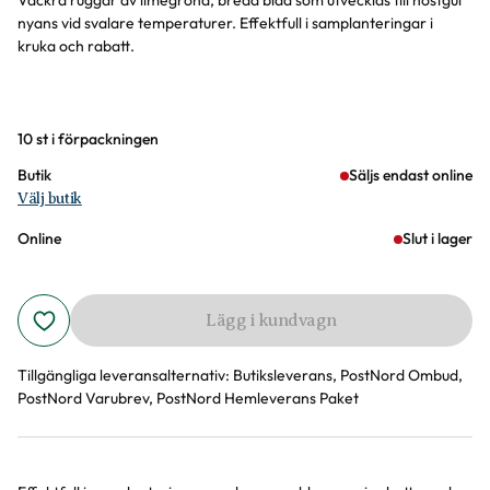
Vackra ruggar av limegröna, breda blad som utvecklas till höstgul
nyans vid svalare temperaturer. Effektfull i samplanteringar i
kruka och rabatt.
Varianter
10 st i förpackningen
Butik
Säljs endast online
Välj butik
Online
Slut i lager
Lägg i kundvagn
Tillgängliga leveransalternativ:
Butiksleverans, PostNord Ombud,
PostNord Varubrev, PostNord Hemleverans Paket