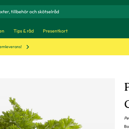
en
Tips & råd
Presentkort
hemleverans!
P
Pe
Bo