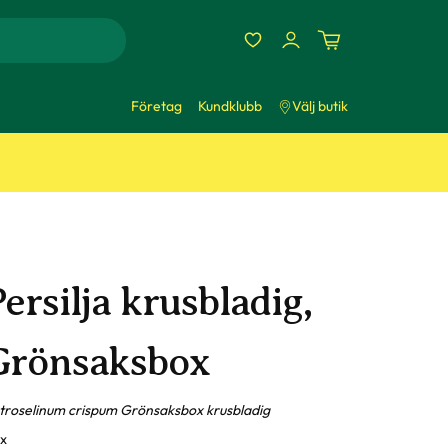
Företag
Kundklubb
Välj butik
ersilja krusbladig,
Grönsaksbox
troselinum crispum Grönsaksbox krusbladig
x