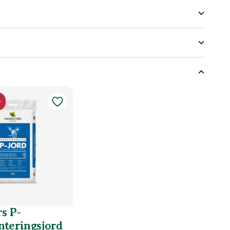
jd på växter
-
d
s P-
nteringsjord