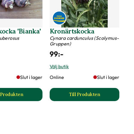
kocka 'Bianka'
Kronärtskocka
tuberosus
Cynara cardunculus (Scolymus-
Gruppen)
99
:-
Välj butik
Slut i lager
Online
Slut i lager
l Produkten
Till Produkten
duktsida
till Jordärtskocka 'Bianka' produktsida
till Kronärtskocka pro