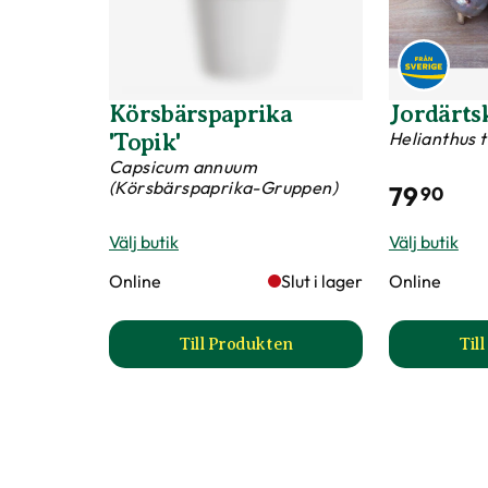
Körsbärspaprika
Jordärts
Helianthus 
'Topik'
Capsicum annuum
(Körsbärspaprika-Gruppen)
79
90
Välj butik
Välj butik
Online
Slut i lager
Online
Till Produkten
Til
till Körsbärspaprika 'Topik' pro