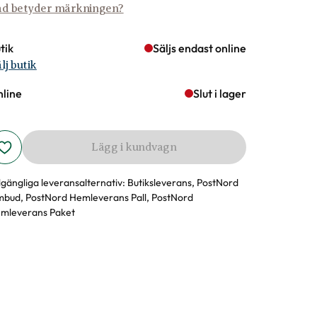
d betyder märkningen?
tik
Säljs endast online
lj butik
line
Slut i lager
Lägg i kundvagn
llgängliga leveransalternativ:
Butiksleverans, PostNord
bud, PostNord Hemleverans Pall, PostNord
mleverans Paket