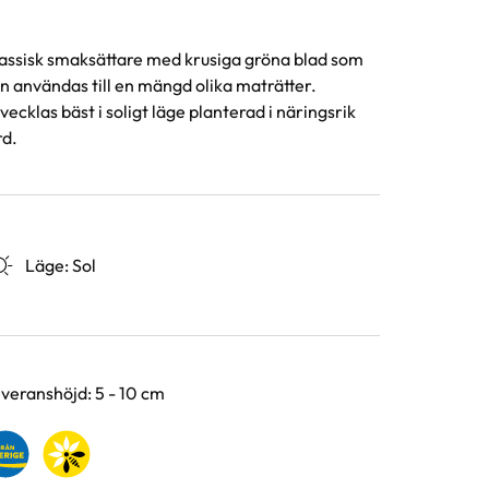
assisk smaksättare med krusiga gröna blad som
n användas till en mängd olika maträtter.
vecklas bäst i soligt läge planterad i näringsrik
rd.
Läge
:
Sol
rianter
veranshöjd: 5 - 10 cm