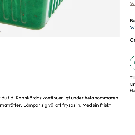
Va
Bu
Vä
On
Ti
Om
He
r du tid. Kan skördas kontinuerligt under hela sommaren
trätter. Lämpar sig väl att frysas in. Med sin friskt