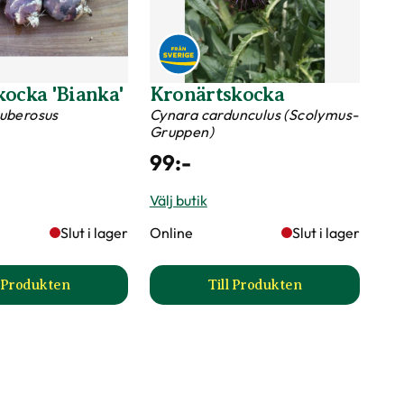
kocka 'Bianka'
Kronärtskocka
tuberosus
Cynara cardunculus (Scolymus-
Gruppen)
99
:-
Välj butik
Slut i lager
Online
Slut i lager
l Produkten
Till Produkten
duktsida
till Jordärtskocka 'Bianka' produktsida
till Kronärtskocka pro