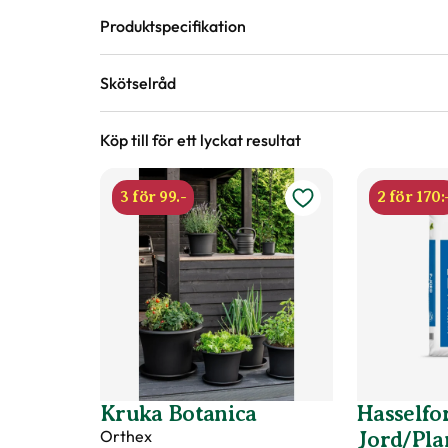
Produktspecifikation
Skötselråd
Leveranshöjd
5 - 10 cm
Hur vi mäter leveranshö
Köp till för ett lyckat resultat
Läge
Sol till halvskugga
Växtsätt
Tuvbildande, Upprätt
3 för 99.-
2 för 170:
Jordmån
Mullrik jord, Näringsrik jord, Väldränerad jor
Blomfärg
Vit
Vatten
Behöver regelbunden vattning
Bladfärg
Grön
Hur ska du 
Jordprodukter
Grönsaksjord
Produkttyp
Box
Fruktförvaring
Kan förvaras en kortare tid
Utmärkande egenskaper
För pollinatörer, Lättskött
Kruka Botanica
Hasselfor
Orthex
Jord/Pla