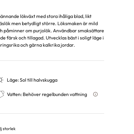
ännande lökväxt med stora ihåliga blad, likt
äslök men betydligt större. Löksmaken är mild
h påminner om purjolök. Användbar smaksättare
de färsk och tillagad. Utvecklas bäst i soligt läge i
ringsrika och gärna kalkrika jordar.
Läge
:
Sol till halvskugga
Vatten
:
Behöver regelbunden vattning
Hur ska du vattna
j storlek