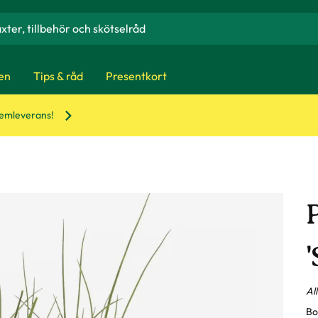
en
Tips & råd
Presentkort
hemleverans!
'
Al
Bo