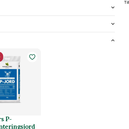
Ti
jd på växter
-
d
vattna växten?
s P-
nteringsjord