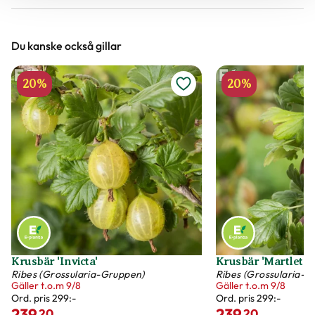
Du kanske också gillar
20%
20%
Krusbär 'Invicta'
Krusbär 'Martlet'
Ribes (Grossularia-Gruppen)
Ribes (Grossularia-G
Gäller t.o.m 9/8
Gäller t.o.m 9/8
Ord. pris
299:-
Ord. pris
299:-
239
239
20
20