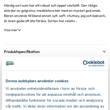
Härdig sort som har ett robust och öppet växtsätt. Ger rikliga
Produktinformation
skördar av gulgröna, medelstora bär med en mycket god smak.
Bären används till bland annat; sylt, saft, chutney, paj och bakverk,
är även goda att äta färska. Sorten har relativ...
Visa mer
Produktspecifikation
Krukstorlek
5 liter
Skötselråd
Leveranshöjd
40 - 50 cm
Läge
Sol
Hur vi mäter leveranshöjd på växter
Etableringsråd - så får du en lyckad plantering och
Denna webbplats använder cookies
tillväxt
Förväntad sluthöjd
80 - 100 cm
Vi använder enhetsidentifierare i form av första- och
Odlingszon
1 - 4
Höjd på trädgårdsväxter
Vad är odlingszon?
tredjepartscokies för att anpassa innehåll och annonser,
Håll jorden fuktig de första två åren, stödvattna under tredje
Köp till för ett lyckat resultat
och fjärde året under torra perioder.
tillhandahålla funktioner för sociala medier och analysera
Växtsätt
Kompakt, Upprätt
Planteringsavstånd (cc)
150 cm
vår trafik. Vi delar även information om din användning av
Håll jorden fri från ogräs runt plantan de första tre åren för att