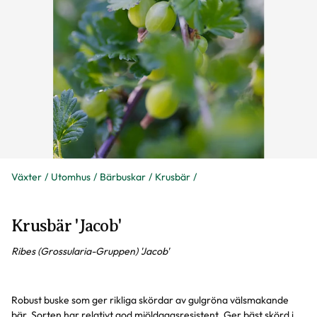
Växter
Utomhus
Bärbuskar
Krusbär
Krusbär 'Jacob'
Ribes (Grossularia-Gruppen) 'Jacob'
Robust buske som ger rikliga skördar av gulgröna välsmakande
bär. Sorten har relativt god mjöldaggsresistent. Ger bäst skörd i