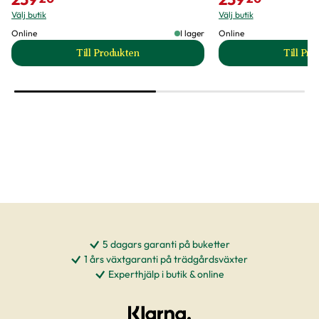
Välj butik
Välj butik
Online
I lager
Online
Till Produkten
Till Pr
till Krusbär 'Invicta' produktsida
t
5 dagars garanti på buketter
1 års växtgaranti på trädgårdsväxter
Experthjälp i butik & online