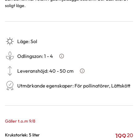
soligt läge.
Läge
:
Sol
Odlingszon
:
1 - 4
Vad är odlingszon?
Leveranshöjd
:
40 - 50 cm
Hur vi mäter leveranshöjd på
Utmärkande egenskaper
:
För pollinatörer, Lättskött
Gäller t.o.m 9/8
199
20
Varianter
Krukstorlek: 5 liter