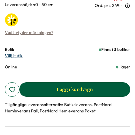
Leveranshöjd: 40 - 50 cm
Ord. pris
249:-
Vad betyder märkningen?
Butik
Finns i 3 butiker
Välj butik
Online
I lager
Lägg i kundvagn
Tillgängliga leveransalternativ:
Butiksleverans, PostNord
Hemleverans Pall, PostNord Hemleverans Paket