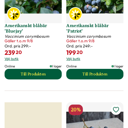
Amerikanskt blåbär
Amerikanskt blåbär
'Bluejay'
'Patriot'
Vaccinium corymbosum
Vaccinium corymbosum
Gäller t.o.m 9/8
Gäller t.o.m 9/8
Ord. pris
299:-
Ord. pris
249:-
239
199
20
20
Välj butik
Välj butik
Online
I lager
Online
I lager
Till Produkten
Till Produkten
till Amerikanskt blåbär 'Bluejay' produktsida
till Amerikanskt bl
20%