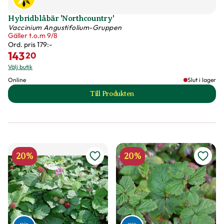
Hybridblåbär 'Northcountry'
Vaccinium Angustifolium-Gruppen
Gäller t.o.m 9/8
Ord. pris
179:-
143
20
Välj butik
Online
Slut i lager
Till Produkten
till Hybridblåbär 'Northcountry' pro
20%
20%