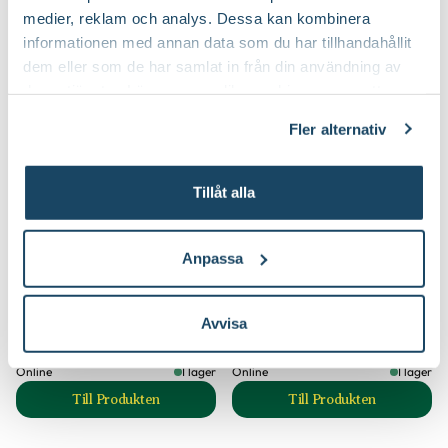
medier, reklam och analys. Dessa kan kombinera
informationen med annan data som du har tillhandahållit
20%
20%
dem eller som de har samlat in från din användning av
deras tjänster. Läs mer om olika cookies genom att
klicka på länken 'Fler alternativ'."
Fler alternativ
Tillåt alla
Björnbär 'Triple Crown'
Blåbärstry 'Atut'
Rubus (Björnbär-Gruppen)
Lonicera caerulea var.
Anpassa
kamtschatica
Gäller t.o.m 9/8
Gäller t.o.m 9/8
Ord. pris
299:-
Ord. pris
399:-
239
319
20
20
Avvisa
Välj butik
Välj butik
Online
I lager
Online
I lager
Till Produkten
Till Produkten
till Björnbär 'Triple Crown' produktsida
till Blåbärstry 'Atu