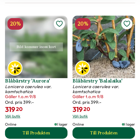
20%
20%
Blåbärstry 'Aurora'
Blåbärstry 'Balalaika'
Lonicera caerulea var.
Lonicera caerulea var.
kamtschatica
kamtschatica
Gäller t.o.m 9/8
Gäller t.o.m 9/8
Ord. pris
399:-
Ord. pris
399:-
319
319
20
20
Välj butik
Välj butik
Online
I lager
Online
I lager
Till Produkten
Till Produkten
till Blåbärstry 'Aurora' produktsida
till Blåbärstry 'Bal