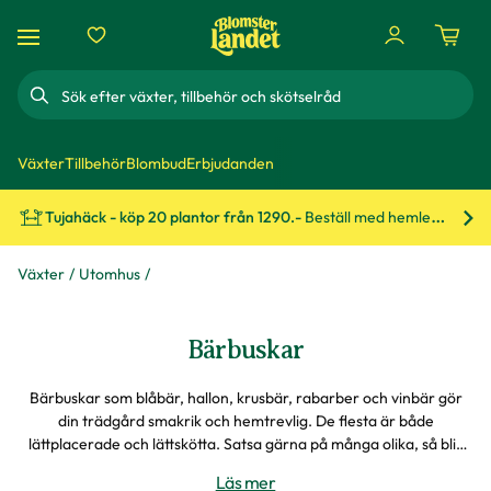
Sök
Växter
Tillbehör
Blombud
Erbjudanden
Tujahäck - köp 20 plantor från 1290.-
Beställ med hemleverans!
Bes
Växter
Utomhus
Bärbuskar
Bärbuskar som blåbär, hallon, krusbär, rabarber och vinbär gör
din trädgård smakrik och hemtrevlig. De flesta är både
lättplacerade och lättskötta. Satsa gärna på många olika, så blir
skördesäsongen längre.
Läs mer