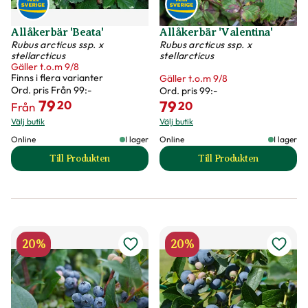
Allåkerbär 'Beata'
Allåkerbär 'Valentina'
Rubus arcticus ssp. x
Rubus arcticus ssp. x
stellarcticus
stellarcticus
Gäller t.o.m 9/8
Finns i flera varianter
Gäller t.o.m 9/8
Ord. pris
Från 99:-
Ord. pris
99:-
79
79
20
20
Från
Välj butik
Välj butik
Online
I lager
Online
I lager
Till Produkten
Till Produkten
till Allåkerbär 'Beata' produktsida
till Allåkerbär 'Va
20%
20%