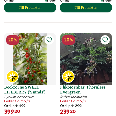
Online
I lager
Online
I lager
Till Produkten
Till Produkten
till Blåbärstry 'Kalinka' produktsida
till Blåbärstry 'Wo
20%
20%
Bocktörne SWEET
Flikbjörnbär 'Thornless
LIFEBERRY ('Smnds')
Evergreen'
Lycium barbarum
Rubus laciniatus
Gäller t.o.m 9/8
Gäller t.o.m 9/8
Ord. pris
499:-
Ord. pris
299:-
399
239
20
20