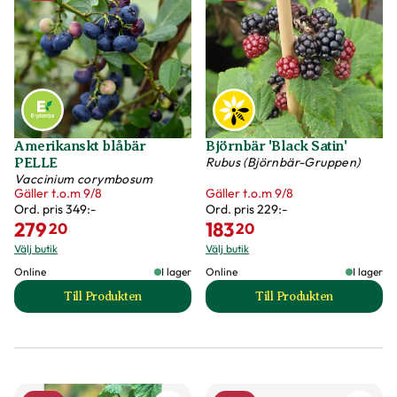
Amerikanskt blåbär
Björnbär 'Black Satin'
Rubus (Björnbär-Gruppen)
PELLE
Vaccinium corymbosum
Gäller t.o.m 9/8
Gäller t.o.m 9/8
Ord. pris
349:-
Ord. pris
229:-
279
183
20
20
Välj butik
Välj butik
Online
I lager
Online
I lager
Till Produkten
Till Produkten
till Amerikanskt blåbär PELLE produktsida
till Björnbär 'Black