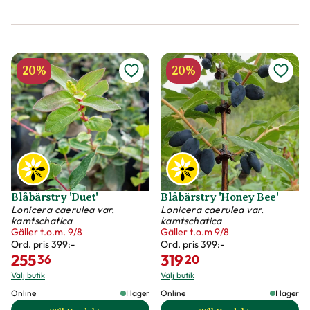
20%
20%
Blåbärstry 'Duet'
Blåbärstry 'Honey Bee'
Lonicera caerulea var.
Lonicera caerulea var.
kamtschatica
kamtschatica
Gäller t.o.m. 9/8
Gäller t.o.m 9/8
Ord. pris
399:-
Ord. pris
399:-
255
319
36
20
Välj butik
Välj butik
Online
I lager
Online
I lager