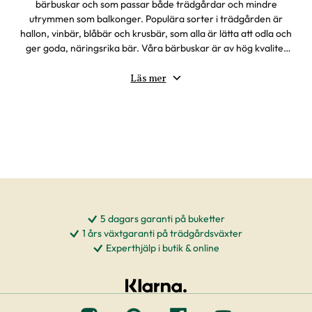
bärbuskar och som passar både trädgårdar och mindre
utrymmen som balkonger. Populära sorter i trädgården är
hallon, vinbär, blåbär och krusbär, som alla är lätta att odla och
ger goda, näringsrika bär. Våra bärbuskar är av hög kvalitet
och anpassade för det svenska klimatet, håll extra utkik efter
plantor märkta som E-planta. Plantera bärbuskar och njut av
Läs mer
hemodlade bär år efter år.
5 dagars garanti på buketter
1 års växtgaranti på trädgårdsväxter
Experthjälp i butik & online