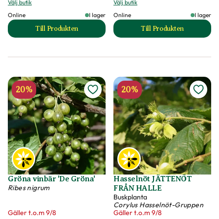
Välj butik
Välj butik
Online
I lager
Online
I lager
Till Produkten
Till Produkten
till Bocktörne SWEET LIFEBERRY ('Smnds') produkts
till Flikbjörnbär '
20%
20%
Gröna vinbär 'De Gröna'
Hasselnöt JÄTTENÖT
Ribes nigrum
FRÅN HALLE
Buskplanta
Corylus Hasselnöt-Gruppen
Gäller t.o.m 9/8
Gäller t.o.m 9/8