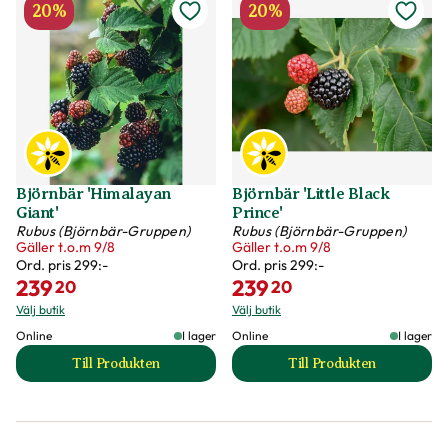
20%
20%
Björnbär 'Himalayan
Björnbär 'Little Black
Giant'
Prince'
Rubus (Björnbär-Gruppen)
Rubus (Björnbär-Gruppen)
Gäller t.o.m 9/8
Gäller t.o.m 9/8
Ord. pris
299:-
Ord. pris
299:-
239
239
20
20
Välj butik
Välj butik
Online
I lager
Online
I lager
Till Produkten
Till Produkten
till Björnbär 'Himalayan Giant' produktsida
till Björnbär 'Littl