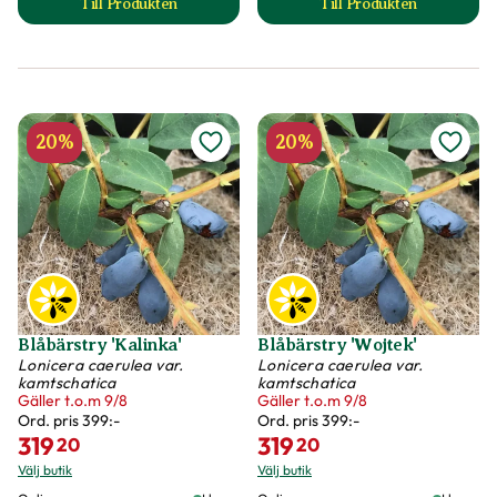
Till Produkten
Till Produkten
till Blåbärstry 'Duet' produktsida
till Blåbärstry 'Ho
20%
20%
Blåbärstry 'Kalinka'
Blåbärstry 'Wojtek'
Lonicera caerulea var.
Lonicera caerulea var.
kamtschatica
kamtschatica
Gäller t.o.m 9/8
Gäller t.o.m 9/8
Ord. pris
399:-
Ord. pris
399:-
319
319
20
20
Välj butik
Välj butik