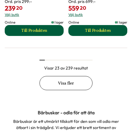
Ord. pris
299:-
Ord. pris
699:-
239
559
20
20
Välj butik
Välj butik
Online
I lager
Online
I lager
Till Produkten
Till Produkten
till Gröna vinbär 'De Gröna' produktsida
till Hasselnöt J
Visar 23 av 239 resultat
Visa fler
Bärbuskar - odla för att äta
Bärbuskar är ett utmärkt tillskott för den som vill odla mer
ätbart i sin trädgård. Vi erbjuder ett brett sortiment av