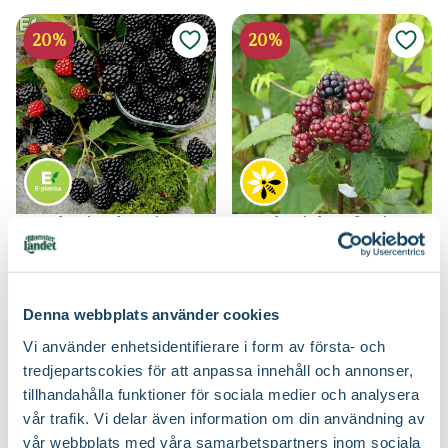
20%
20%
Björnbär 'Loch Tay'
Björnbär 'Thornfree'
Rubus (Björnbär-Gruppen)
Rubus (Björnbär-Gruppen)
Gäller t.o.m 9/8
Gäller t.o.m 9/8
Ord. pris
249:-
Ord. pris
249:-
199
199
20
20
Denna webbplats använder cookies
Välj butik
Välj butik
Vi använder enhetsidentifierare i form av första- och
Online
I lager
Online
I lager
tredjepartscokies för att anpassa innehåll och annonser,
Till Produkten
Till Produkten
till Björnbär 'Loch Tay' produktsida
till Björnbär 'Thor
tillhandahålla funktioner för sociala medier och analysera
vår trafik. Vi delar även information om din användning av
vår webbplats med våra samarbetspartners inom sociala