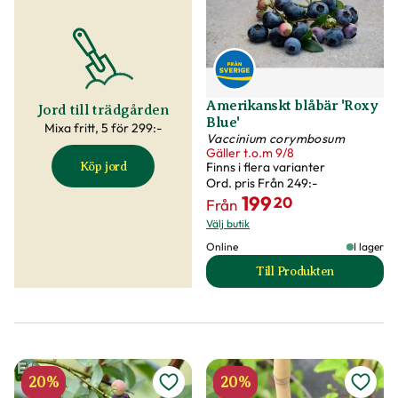
Amerikanskt blåbär 'Roxy
Jord till trädgården
Blue'
Mixa fritt, 5 för 299:-
Vaccinium corymbosum
Gäller t.o.m 9/8
Finns i flera varianter
Köp jord
Ord. pris
Från 249:-
199
20
Från
Välj butik
Online
I lager
Till Produkten
till Amerikanskt bl
20%
20%