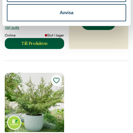
Jord till trädgården
Mixa fritt, 5 för 299:-
Avvisa
En 'Vemboö' E-planta
Juniperus communis
Köp jord
Välj butik
Online
Slut i lager
Till Produkten
till En 'Vemboö' E-planta produktsida