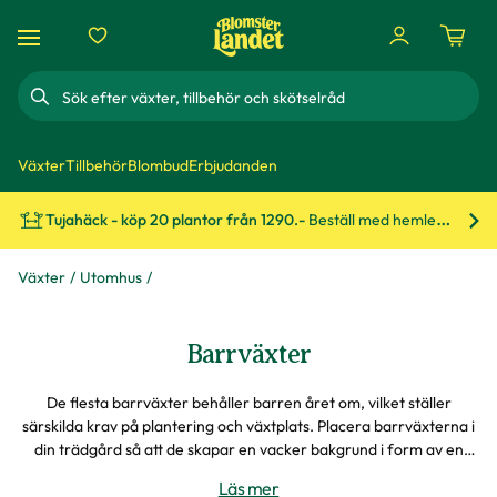
Sök
Växter
Tillbehör
Blombud
Erbjudanden
Tujahäck - köp 20 plantor från 1290.-
Beställ med hemleverans!
Bes
Växter
Utomhus
Barrväxter
De flesta barrväxter behåller barren året om, vilket ställer
särskilda krav på plantering och växtplats. Placera barrväxterna i
din trädgård så att de skapar en vacker bakgrund i form av en
häck eller fungerar som ett blickfång under vintermånaderna.
Läs mer