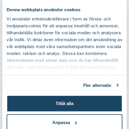
Denna webbplats använder cookies
Vi använder enhetsidentifierare i form av första- och
Kryptuja 'Sibirteppe' E
En 'Oskeladden'
tredjepartscokies för att anpassa innehåll och annonser,
Microbiota decussata
Juniperus communis
tillhandahålla funktioner för sociala medier och analysera
299
:-
vår trafik. Vi delar även information om din användning av
Välj butik
Välj butik
vår webbplats med våra samarbetspartners inom sociala
Online
Slut i lager
Online
Slut i lager
medier, reklam och analys. Dessa kan kombinera
Till Produkten
Till Produkten
till Kryptuja 'Sibirteppe' E produktsida
till En 'Oskeladden
informationen med annan data som du har tillhandahållit
dem eller som de har samlat in från din användning av
deras tjänster. Läs mer om olika cookies genom att
klicka på länken 'Fler alternativ'."
Fler alternativ
Tillåt alla
Anpassa