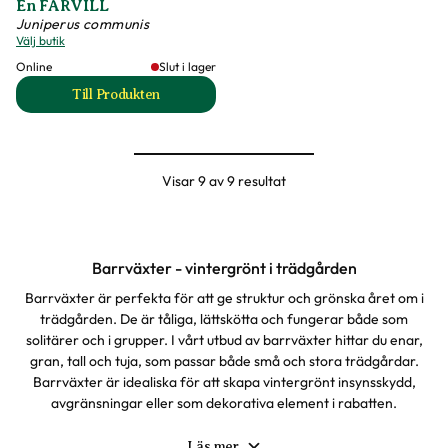
En FARVILL
Juniperus communis
Välj butik
Online
Slut i lager
Till Produkten
till En FARVILL produktsida
Visar 9 av 9 resultat
Barrväxter - vintergrönt i trädgården
Barrväxter är perfekta för att ge struktur och grönska året om i
trädgården. De är tåliga, lättskötta och fungerar både som
solitärer och i grupper. I vårt utbud av barrväxter hittar du enar,
gran, tall och tuja, som passar både små och stora trädgårdar.
Barrväxter är idealiska för att skapa vintergrönt insynsskydd,
avgränsningar eller som dekorativa element i rabatten.
Utforska vårt sortiment och välj bland de mest populära och
hållbara barrväxterna för din trädgård.
Läs mer