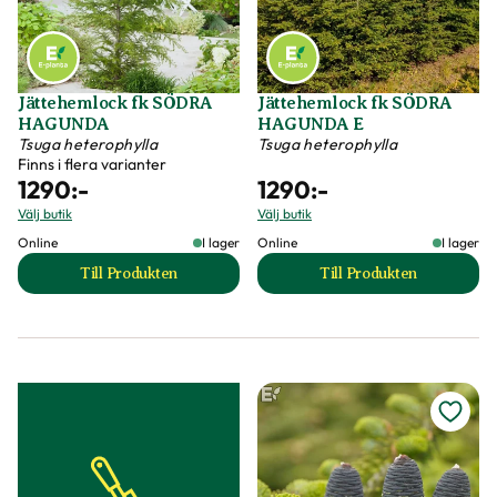
Jättehemlock fk SÖDRA
Jättehemlock fk SÖDRA
HAGUNDA
HAGUNDA E
Tsuga heterophylla
Tsuga heterophylla
Finns i flera varianter
1290
:-
1290
:-
Välj butik
Välj butik
Online
I lager
Online
I lager
Till Produkten
Till Produkten
till Jättehemlock fk SÖDRA HAGUNDA produktsida
till Jättehemloc