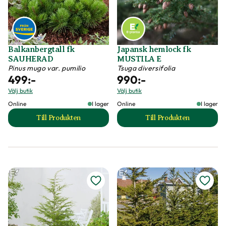
Balkanbergtall fk
Japansk hemlock fk
SAUHERAD
MUSTILA E
Pinus mugo var. pumilio
Tsuga diversifolia
499
:-
990
:-
Välj butik
Välj butik
Online
I lager
Online
I lager
Till Produkten
Till Produkten
till Balkanbergtall fk SAUHERAD produktsida
till Japansk heml