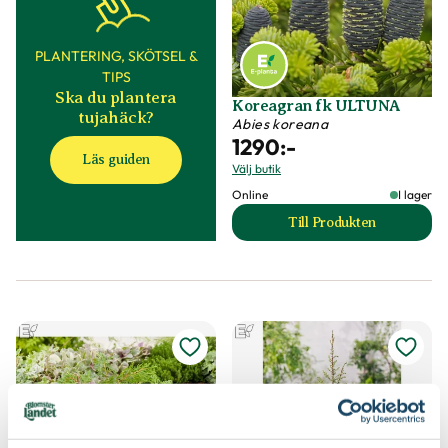
PLANTERING, SKÖTSEL &
TIPS
Ska du plantera
Koreagran fk ULTUNA
tujahäck?
Abies koreana
1290
:-
Läs guiden
Välj butik
Online
I lager
Till Produkten
till Koreagran fk