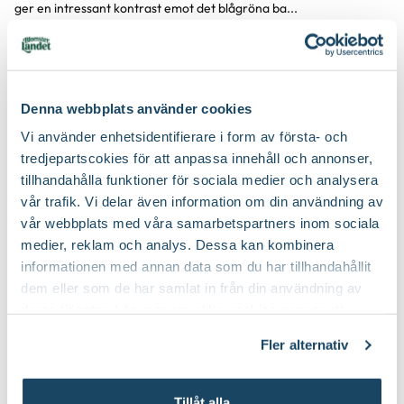
ger en intressant kontrast emot det blågröna ba...
Visa mer
Denna webbplats använder cookies
Produktspecifikation
Vi använder enhetsidentifierare i form av första- och
tredjepartscokies för att anpassa innehåll och annonser,
Krukstorlek
13 cm
Skötselråd
tillhandahålla funktioner för sociala medier och analysera
vår trafik. Vi delar även information om din användning av
Leveranshöjd
20 - 30 cm
Läge
Sol till halvskugga
Hur vi mäter leveranshöjd på växter
Köp till för ett lyckat resultat
vår webbplats med våra samarbetspartners inom sociala
medier, reklam och analys. Dessa kan kombinera
Förväntad sluthöjd
120 - 200 cm
Odlingszon
1 - 2
Höjd på trädgårdsväxter
informationen med annan data som du har tillhandahållit
2 för 170:-
Vad är odlingszon?
dem eller som de har samlat in från din användning av
Bredd
80 cm
Planteringsavstånd (cc)
75 cm
deras tjänster. Läs mer om olika cookies genom att
klicka på länken 'Fler alternativ'."
Växtsätt
Pelarformat, Upprätt
Fler alternativ
Jordmån
Mullrik jord
Bladfärg
Brokbladig, Blågrön
Näring
Trädgårdsgödsel
Tillåt alla