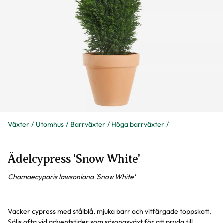
Växter
Utomhus
Barrväxter
Höga barrväxter
Ädelcypress 'Snow White'
Chamaecyparis lawsoniana 'Snow White'
Vacker cypress med stålblå, mjuka barr och vitfärgade toppskott.
Säljs ofta vid adventstider som säsongsväxt för att pryda till