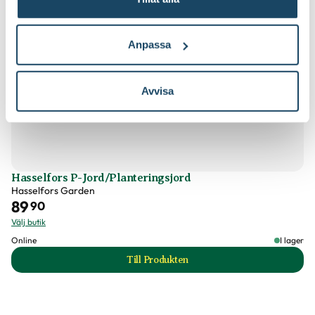
Utmärkande egenskaper
Lättskött, Vintergrön
Jordprodukter
Planteringsjord
Anpassa
Certifiering
MPS
Beskärningssätt
Beskärning är inte nödvändig, Lämpar sig för
Vad betyder märkningen?
formklippning, Putsa lätt
Avvisa
Ursprung
V USA
Beskärningstid
Juli-september (JAS-perioden), På hösten, På
Art nr
333927
vårvintern
Hasselfors P-Jord/Planteringsjord
Hasselfors Garden
89
90
Välj butik
Online
I lager
Till Produkten
till Hasselfors P-Jord/Planteringsjo