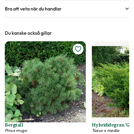
Bra att veta när du handlar
Höjd, längd och bilder
Du kanske också gillar
Vi försöker alltid ange växternas ungefärliga
mått, men då växter är levande och alla växter
är unika så kan måtten och din växts utseende
variera något från informationen och fotona på
hemsidan.
Växter är levande varor
Det är naturligt att växter får nya blad och
därmed också tappar blad. Om din växt har
några gula eller bruna bland, så innebär det inte
att växten är döende eller av dålig kvalitet. Vi
Bergtall
Hybrididegran 'Gr
rekommenderar att du försiktigt plockar bort
Pinus mugo
Taxus x media