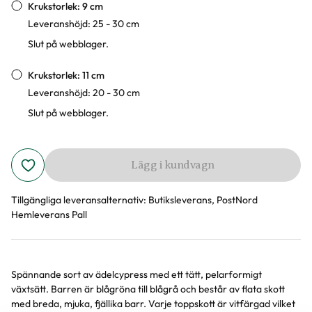
Krukstorlek: 9 cm
Leveranshöjd: 25 - 30 cm
Slut på webblager.
Krukstorlek: 11 cm
Leveranshöjd: 20 - 30 cm
Slut på webblager.
Lägg i kundvagn
Tillgängliga leveransalternativ:
Butiksleverans, PostNord
Hemleverans Pall
Spännande sort av ädelcypress med ett tätt, pelarformigt
Produktinformation
växtsätt. Barren är blågröna till blågrå och består av flata skott
med breda, mjuka, fjällika barr. Varje toppskott är vitfärgad vilket