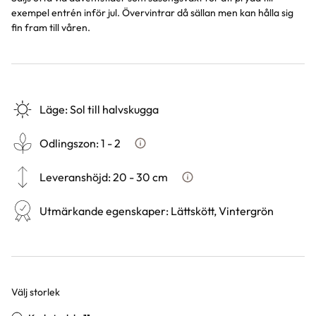
exempel entrén inför jul. Övervintrar då sällan men kan hålla sig
fin fram till våren.
Läge
:
Sol till halvskugga
Odlingszon
:
1 - 2
Vad är odlingszon?
Leveranshöjd
:
20 - 30 cm
Hur vi mäter leveranshöjd på 
Utmärkande egenskaper
:
Lättskött, Vintergrön
Välj storlek
Varianter