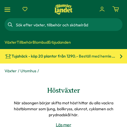
Sök
Växter
Tillbehör
Blombud
Erbjudanden
Tujahäck - köp 20 plantor från 1290.-
Beställ med hemleverans!
Bes
Växter
Utomhus
Höstväxter
När säsongen börjar skifta mot höst hittar du alla vackra
höstblommor som ljung, bollkryss, alunrot, cyklamen och
prydnadskål här.
Läs mer