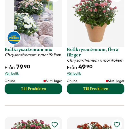
Bollkrysantemum mix
Bollkrysantemum, flera
Chrysanthemum x morifolium
färger
Chrysanthemum x morifolium
79
49
90
90
Från
Från
Välj butik
Välj butik
Online
Slut i lager
Online
Slut i lager
Till Produkten
Till Produkten
till Bollkrysantemum mix produktsida
till Bollkrysantemu