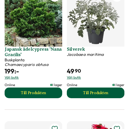
Japansk ädelcypress 'Nana
Silverek
Jacobaea maritima
Gracilis'
Buskplanta
Chamaecyparis obtusa
199
:-
49
90
Välj butik
Välj butik
Online
I lager
Online
I lager
Till Produkten
Till Produkten
till Japansk ädelcypress 'Nana Gracilis' produktsida
till Silverek produk