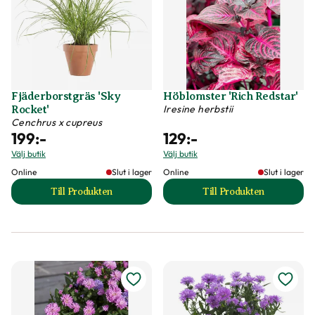
Fjäderborstgräs 'Sky
Höblomster 'Rich Redstar'
Iresine herbstii
Rocket'
Cenchrus x cupreus
199
:-
129
:-
Välj butik
Välj butik
Online
Slut i lager
Online
Slut i lager
Till Produkten
Till Produkten
till Fjäderborstgräs 'Sky Rocket' produktsida
till Höblomster 'Ri