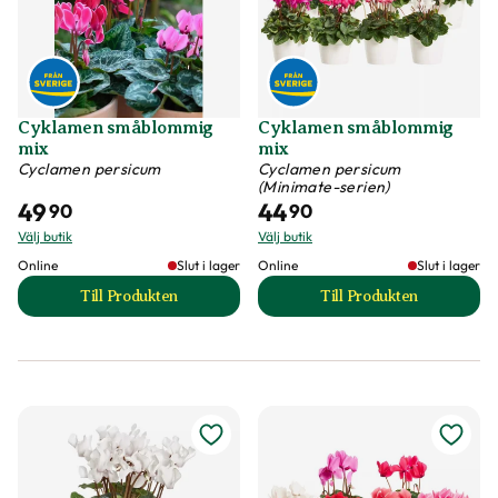
Cyklamen småblommig
Cyklamen småblommig
mix
mix
Cyclamen persicum
Cyclamen persicum
(Minimate-serien)
49
44
90
90
Välj butik
Välj butik
Online
Slut i lager
Online
Slut i lager
Till Produkten
Till Produkten
till Cyklamen småblommig mix produktsida
till Cyklamen små