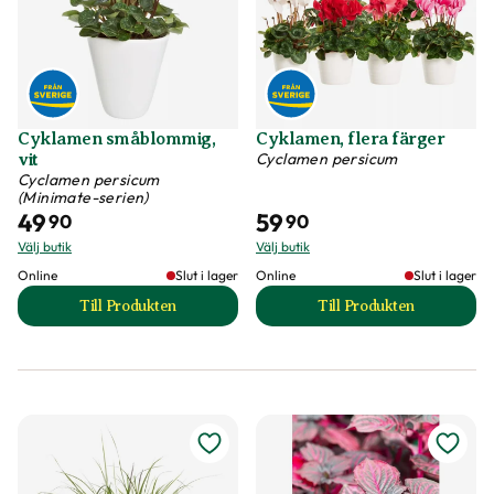
Cyklamen småblommig,
Cyklamen, flera färger
Cyclamen persicum
vit
Cyclamen persicum
(Minimate-serien)
49
59
90
90
Välj butik
Välj butik
Online
Slut i lager
Online
Slut i lager
Till Produkten
Till Produkten
till Cyklamen småblommig, vit produktsida
till Cyklamen, fler