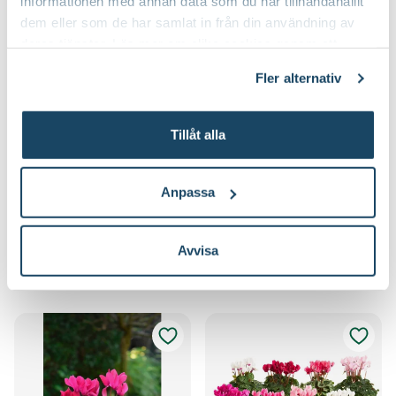
informationen med annan data som du har tillhandahållit
dem eller som de har samlat in från din användning av
deras tjänster. Läs mer om olika cookies genom att
klicka på länken 'Fler alternativ'."
Fler alternativ
Bollkrysantemum, vit
Brokigt ödleblad
Chrysanthemum x morifolium
'Chameleon'
Tillåt alla
Houttuynia cordata
49
129
:-
90
Välj butik
Välj butik
Anpassa
Online
Slut i lager
Online
Slut i lager
Till Produkten
Till Produkten
till Bollkrysantemum, vit produktsida
till Brokigt ödlebl
Avvisa