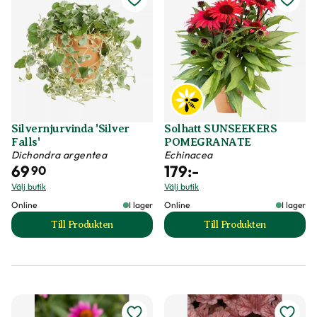
Silvernjurvinda 'Silver
Solhatt SUNSEEKERS
Falls'
POMEGRANATE
Dichondra argentea
Echinacea
69
179
:-
90
Välj butik
Välj butik
Online
I lager
Online
I lager
Till Produkten
Till Produkten
till Silvernjurvinda 'Silver Falls' produktsida
till Solhatt SUN