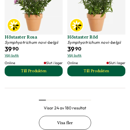
Höstaster Rosa
Höstaster Röd
Symphyotrichum novi-belgii
Symphyotrichum novi-belgii
39
39
90
90
Välj butik
Välj butik
Online
Slut i lager
Online
Slut i lager
Till Produkten
Till Produkten
till Höstaster Rosa produktsida
till Höstaster Röd 
Visar 24 av 180 resultat
Visa fler