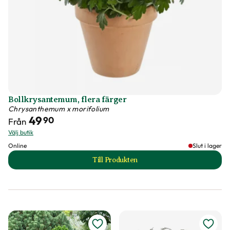
Bollkrysantemum, flera färger
Chrysanthemum x morifolium
49
90
Från
Välj butik
Online
Slut i lager
Till Produkten
till Bollkrysantemum, flera färger p