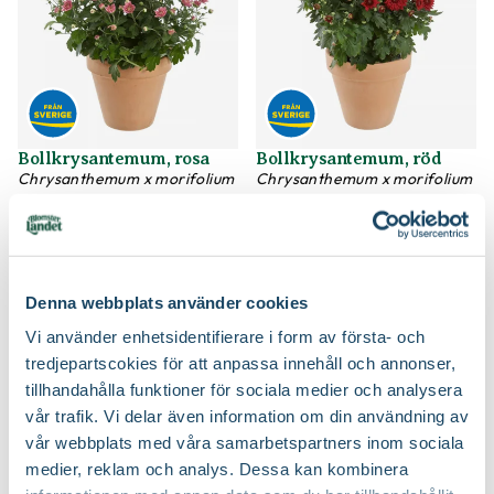
Bollkrysantemum, rosa
Bollkrysantemum, röd
Chrysanthemum x morifolium
Chrysanthemum x morifolium
49
49
90
90
Välj butik
Välj butik
Online
Slut i lager
Online
Slut i lager
Till Produkten
Till Produkten
till Bollkrysantemum, rosa produktsida
till Bollkrysantem
Denna webbplats använder cookies
Vi använder enhetsidentifierare i form av första- och
tredjepartscokies för att anpassa innehåll och annonser,
tillhandahålla funktioner för sociala medier och analysera
vår trafik. Vi delar även information om din användning av
vår webbplats med våra samarbetspartners inom sociala
medier, reklam och analys. Dessa kan kombinera