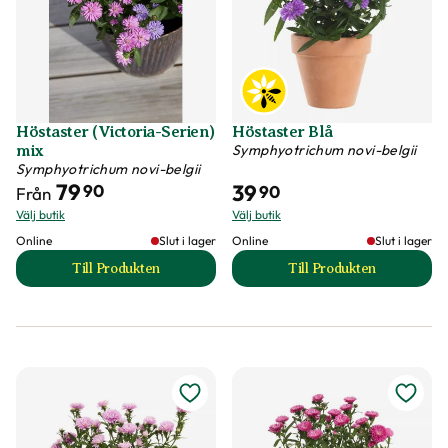
Höstaster (Victoria-Serien)
Höstaster Blå
Symphyotrichum novi-belgii
mix
Symphyotrichum novi-belgii
79
39
90
90
Från
Välj butik
Välj butik
Online
Slut i lager
Online
Slut i lager
Till Produkten
Till Produkten
till Höstaster (Victoria-Serien) mix produktsida
till Höstaster Blå 