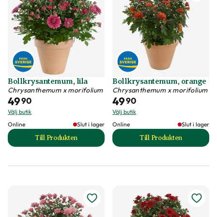
Bollkrysantemum, lila
Bollkrysantemum, orange
Chrysanthemum x morifolium
Chrysanthemum x morifolium
49
49
90
90
Välj butik
Välj butik
Online
Slut i lager
Online
Slut i lager
Till Produkten
Till Produkten
till Bollkrysantemum, lila produktsida
till Bollkrysantem