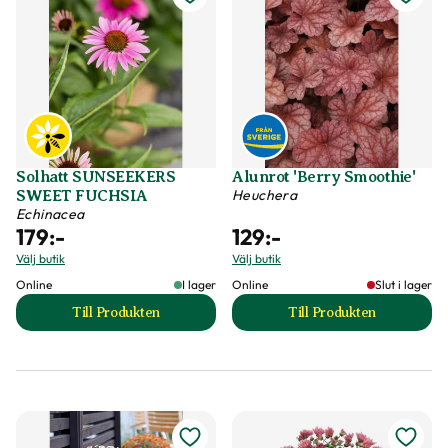
Solhatt SUNSEEKERS
Alunrot 'Berry Smoothie'
Heuchera
SWEET FUCHSIA
Echinacea
179
:-
129
:-
Välj butik
Välj butik
Online
I lager
Online
Slut i lager
Till Produkten
Till Produkten
till Solhatt SUNSEEKERS SWEET FUCHSIA produkts
till Alunrot 'Berry