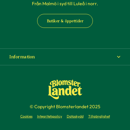
Från Malmö i syd till Luleå i norr.
Butiker & öppettider
Information
Om Blomsterlandet
Köp- och leveransvillkor
Ångra ditt köp
© Copyright Blomsterlandet 2025
Företag
Cookies
Integritetspolicy
Dataskydd
Tillgänglighet
Presentkort