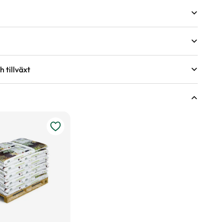
 tillväxt
sväxter
r under torra perioder.
ing.
ingsförmåga?
nde år efter behov, med fördel kan gödsel bytas ut mot
våren.