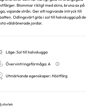
stfärger. Blommar rikligt med skira, bruna ax på
ga, vajande strån. Ger ett rogivande intryck till
batten. Odlingsvärt gräs i sol till halvskugga på de
esta väldränerade jordar.
Läge
:
Sol till halvskugga
Övervintringsförmåga
:
A
Vad betyder övervintringsför
Utmärkande egenskaper
:
Höstfärg
j storlek
rianter