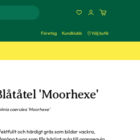
Företag
Kundklubb
Välj butik
Blåtåtel 'Moorhexe'
linia caerulea 'Moorhexe'
fektfullt och härdigt gräs som bildar vackra,
ågröna tuvor som får härligt gula till orangegula