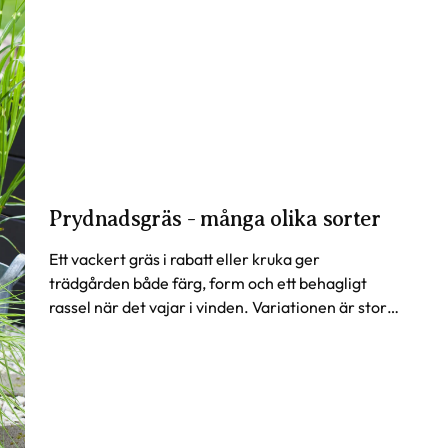
h därmed också tappar blad. Om din växt har några
t växten är döende eller av dålig kvalitet. Vi
rt dessa blad vid ankomst.
Prydnadsgräs - många olika sorter
Ett vackert gräs i rabatt eller kruka ger
erantörer för att säkerställa hög kvalitet på våra
trädgården både färg, form och ett behagligt
nvänder nyttodjur (skinnbaggar, nematoder,
rassel när det vajar i vinden. Variationen är stor,
tället för att bespruta växter med kemikalier, även
här listar vi några favoriter.
 skulle få ett nyttodjur på din växt vid leverans,
ten eller plocka bort det.