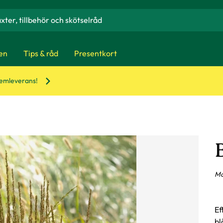
en
Tips & råd
Presentkort
hemleverans!
Mo
Ef
bl