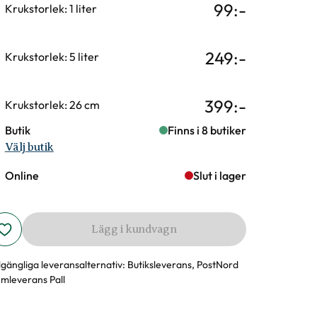
99
:-
Krukstorlek: 1 liter
249
:-
Krukstorlek: 5 liter
399
:-
Krukstorlek: 26 cm
Butik
Finns i 8 butiker
Välj butik
Online
Slut i lager
Lägg i kundvagn
llgängliga leveransalternativ:
Butiksleverans, PostNord
mleverans Pall