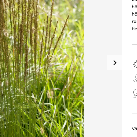
hö
hö
ra
fl
Väl
Va