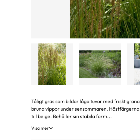
Produktinformation
Tåligt gräs som bildar låga tuvor med friskt grö
bruna vippor under sensommaren. Höstfärgerna ä
till beige. Behåller sin stabila form...
Visa mer