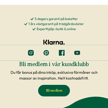
eller plocka bort det.
Att tänka på
5 dagars garanti på buketter
1 års växtgaranti på trädgårdsväxter
Om växten inte exakt motsvarar måtten vi har
Experthjälp i butik & online
angivit eller ser ut som på bilderna räknas det
inte som en skälig reklamation.
Om du beställer leverans till dörren eller till
postombud (externa transportörer) är det upp
till dig som konsument att kontrollera
Bli medlem i vår kundklubb
väderförhållanden innan du gör din beställning.
Du får bonus på dina inköp, exklusiva förmåner och
Reklamationer i samband med att växter blivit
massor av inspiration. Helt kostnadsfritt.
påverkade av temperaturförändringar under
transport är inte underlag för reklamation. Om
Bli medlem
du beställer till en av våra butiker, sköts detta av
våra egna transporter som anpassas till
rådande väderförhållanden.