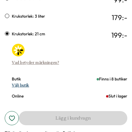
179
:-
Krukstorlek: 3 liter
199
:-
Krukstorlek: 21 cm
Vad betyder märkningen?
Butik
Finns i 8 butiker
Välj butik
Online
Slut i lager
Lägg i kundvagn