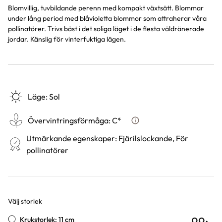
Blomvillig, tuvbildande perenn med kompakt växtsätt. Blommar
under lång period med blåvioletta blommor som attraherar våra
pollinatörer. Trivs bäst i det soliga läget i de flesta väldränerade
jordar. Känslig för vinterfuktiga lägen.
Läge
:
Sol
Övervintringsförmåga
:
C*
Vad betyder övervintringsf
Utmärkande egenskaper
:
Fjärilslockande, För
pollinatörer
Välj storlek
Varianter
99
:-
Krukstorlek: 11 cm