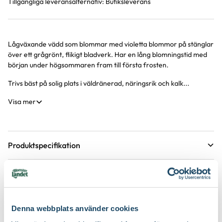
Tillgängliga leveransalternativ:
Butiksleverans
Lågväxande vädd som blommar med violetta blommor på stänglar
Produktinformation
över ett grågrönt, flikigt bladverk. Har en lång blomningstid med
början under högsommaren fram till första frosten.
Trivs bäst på solig plats i väldränerad, näringsrik och kalk...
Visa mer
Produktspecifikation
Krukstorlek
21 cm
Skötselråd
Förväntad sluthöjd
20 - 40 cm
Läge
Sol
Höjd på trädgårdsväxter
Etableringsråd - så får du en lyckad plantering och
Denna webbplats använder cookies
tillväxt
Växtsätt
Buskigt, Kompakt