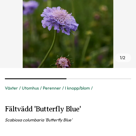
1
/
2
Växter
Utomhus
Perenner
I knopp/blom
Fältvädd 'Butterfly Blue'
Scabiosa columbaria 'Butterfly Blue'