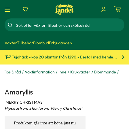
Sök
Växter
Tillbehör
Blombud
Erbjudanden
Tujahäck - köp 20 plantor från 1290.-
Beställ med hemleverans!
Bes
Tips & råd
Växtinformation
Inne
Krukväxter
Blommande
Amaryllis
'MERRY CHRISTMAS'
Hippeastrum x hortorum 'Merry Christmas'
Produkten går inte att köpa just nu.