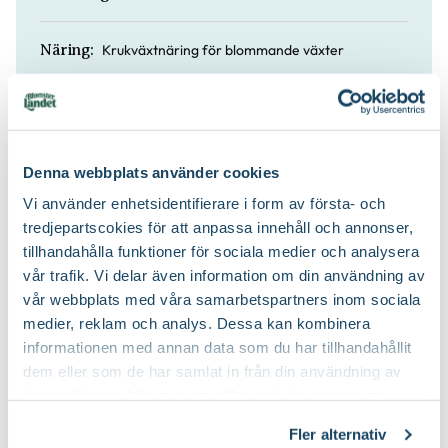
Krukväxtnäring för blommande växter
Näring:
Håll jorden fuktig, hellre lite torr än blöt.
Vatten:
Nej
Doft:
Denna webbplats använder cookies
Vi använder enhetsidentifierare i form av första- och
Ja
Lättskött:
tredjepartscokies för att anpassa innehåll och annonser,
tillhandahålla funktioner för sociala medier och analysera
vår trafik. Vi delar även information om din användning av
Blomjord
Jordprodukter:
vår webbplats med våra samarbetspartners inom sociala
medier, reklam och analys. Dessa kan kombinera
informationen med annan data som du har tillhandahållit
dem eller som de har samlat in från din användning av
deras tjänster. Läs mer om olika cookies genom att
klicka på länken 'Fler alternativ'."
Fler alternativ