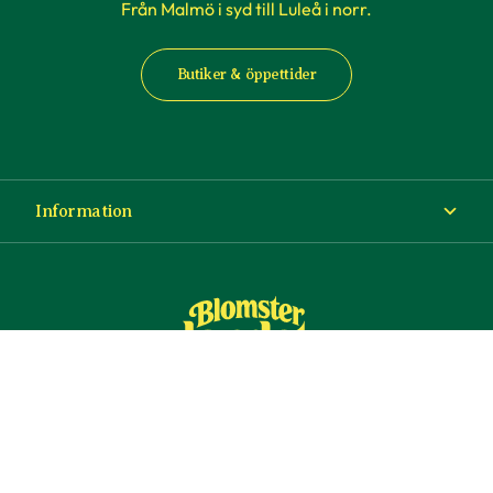
Från Malmö i syd till Luleå i norr.
Butiker & öppettider
Information
Om Blomsterlandet
Köp- och leveransvillkor
Ångra ditt köp
© Copyright Blomsterlandet 2025
Företag
Cookies
Integritetspolicy
Dataskydd
Tillgänglighet
Presentkort