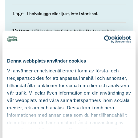
I halvskugga eller ljust, inte i stark sol.
Läge:
Håll jorden lätt fuktig, hellre lite torr än blöt.
Vatten:
Klockkalankoe
Övriga namn:
Denna webbplats använder cookies
Nej
Doft:
Vi använder enhetsidentifierare i form av första- och
tredjepartscokies för att anpassa innehåll och annonser,
Ja
Lättskött:
tillhandahålla funktioner för sociala medier och analysera
vår trafik. Vi delar även information om din användning av
vår webbplats med våra samarbetspartners inom sociala
Blomjord och såjord
Jordprodukter:
medier, reklam och analys. Dessa kan kombinera
informationen med annan data som du har tillhandahållit
dem eller som de har samlat in från din användning av
deras tjänster. Läs mer om olika cookies genom att
klicka på länken 'Fler alternativ'."