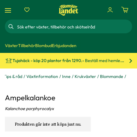
Sök
Växter
Tillbehör
Blombud
Erbjudanden
Tujahäck - köp 20 plantor från 1290.-
Beställ med hemleverans!
Bes
Tips & råd
Växtinformation
Inne
Krukväxter
Blommande
Ampelkalankoe
Kalanchoe porphyrocalyx
Produkten går inte att köpa just nu.