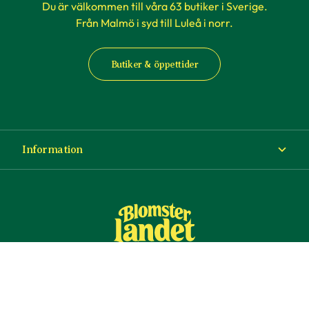
Du är välkommen till våra 63 butiker i Sverige.
Från Malmö i syd till Luleå i norr.
Butiker & öppettider
Information
Om Blomsterlandet
Köp- och leveransvillkor
Ångra ditt köp
© Copyright Blomsterlandet 2025
Företag
Cookies
Integritetspolicy
Dataskydd
Tillgänglighet