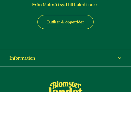
Från Malmö i syd till Luleå i norr.
Butiker & öppettider
Information
Om Blomsterlandet
Köp- och leveransvillkor
Ångra ditt köp
© Copyright Blomsterlandet 2025
Företag
Cookies
Integritetspolicy
Dataskydd
Tillgänglighet
Presentkort