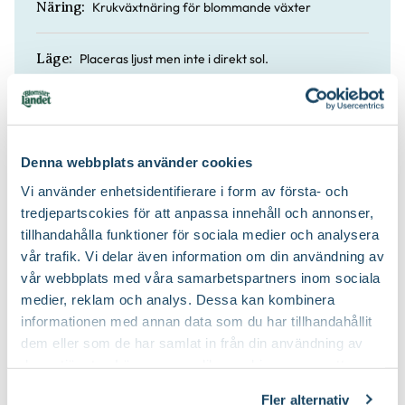
Krukväxtnäring för blommande växter
Näring:
Placeras ljust men inte i direkt sol.
Läge:
Håll jorden fuktig men inte blöt.
Vatten:
Nej
Doft:
Denna webbplats använder cookies
Vi använder enhetsidentifierare i form av första- och
tredjepartscokies för att anpassa innehåll och annonser,
Ja
Lättskött:
tillhandahålla funktioner för sociala medier och analysera
vår trafik. Vi delar även information om din användning av
Blomjord
Jordprodukter:
vår webbplats med våra samarbetspartners inom sociala
medier, reklam och analys. Dessa kan kombinera
informationen med annan data som du har tillhandahållit
dem eller som de har samlat in från din användning av
deras tjänster. Läs mer om olika cookies genom att
klicka på länken 'Fler alternativ'."
Fler alternativ