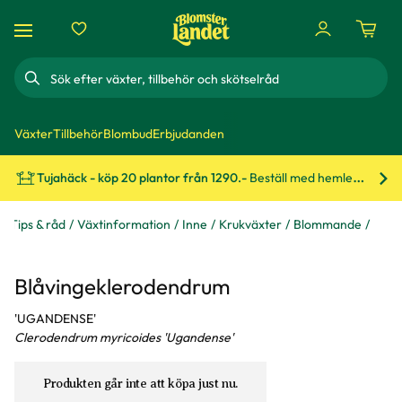
Sök
Växter
Tillbehör
Blombud
Erbjudanden
Tujahäck - köp 20 plantor från 1290.-
Beställ med hemleverans!
Bes
Tips & råd
Växtinformation
Inne
Krukväxter
Blommande
Blåvingeklerodendrum
'UGANDENSE'
Clerodendrum myricoides 'Ugandense'
Produkten går inte att köpa just nu.