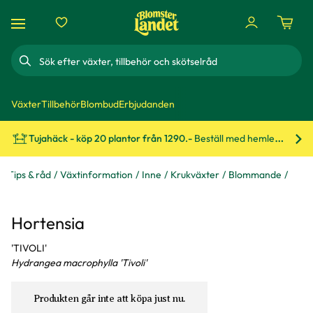
Sök
Växter
Tillbehör
Blombud
Erbjudanden
Tujahäck - köp 20 plantor från 1290.-
Beställ med hemleverans!
Bes
Tips & råd
Växtinformation
Inne
Krukväxter
Blommande
Hortensia
'TIVOLI'
Hydrangea macrophylla 'Tivoli'
Produkten går inte att köpa just nu.