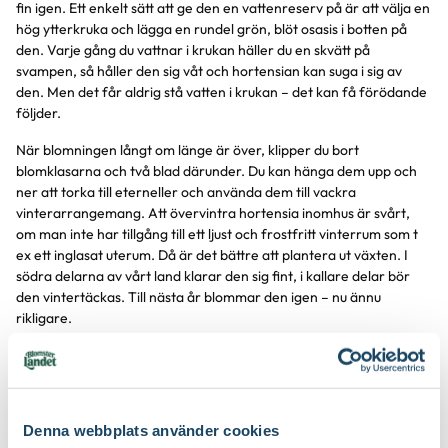
fin igen. Ett enkelt sätt att ge den en vattenreserv på är att välja en
hög ytterkruka och lägga en rundel grön, blöt osasis i botten på
den. Varje gång du vattnar i krukan häller du en skvätt på
svampen, så håller den sig våt och hortensian kan suga i sig av
den. Men det får aldrig stå vatten i krukan – det kan få förödande
följder.
När blomningen långt om länge är över, klipper du bort
blomklasarna och två blad därunder. Du kan hänga dem upp och
ner att torka till eterneller och använda dem till vackra
vinterarrangemang. Att övervintra hortensia inomhus är svårt,
om man inte har tillgång till ett ljust och frostfritt vinterrum som t
ex ett inglasat uterum. Då är det bättre att plantera ut växten. I
södra delarna av vårt land klarar den sig fint, i kallare delar bör
den vintertäckas. Till nästa år blommar den igen – nu ännu
rikligare.
Värt att veta:
Den franske botanisten Philibert de Commerson skulle följa med
på en jorden- runt-resa under ledning av Antoine Bougainville
Denna webbplats använder cookies
1766-69. Han var nyförlovad med Hortensia Baret, som inte kunde