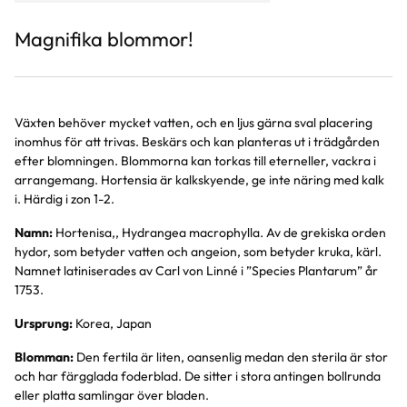
Magnifika blommor!
Växten behöver mycket vatten, och en ljus gärna sval placering
inomhus för att trivas. Beskärs och kan planteras ut i trädgården
efter blomningen. Blommorna kan torkas till eterneller, vackra i
arrangemang. Hortensia är kalkskyende, ge inte näring med kalk
i. Härdig i zon 1-2.
Namn:
Hortenisa,, Hydrangea macrophylla. Av de grekiska orden
hydor, som betyder vatten och angeion, som betyder kruka, kärl.
Namnet latiniserades av Carl von Linné i ”Species Plantarum” år
1753.
Ursprung:
Korea, Japan
Blomman:
Den fertila är liten, oansenlig medan den sterila är stor
och har färgglada foderblad. De sitter i stora antingen bollrunda
eller platta samlingar över bladen.