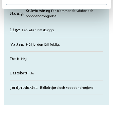
Krukväxtnäring för blommande växter och
Näring:
rododendrongödsel
I sol eller lätt skugga.
Läge:
Håll jorden lätt fuktig.
Vatten:
Nej
Doft:
Ja
Lättskött:
Blåbärsjord och rododendronjord
Jordprodukter: