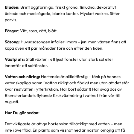
Bladen:
Brett äggformiga, friskt gröna, finludna, dekorativt
ådrade och med sågade, blanka kanter. Mycket vackra. Sitter
parvis.
Färger
: Vitt, rosa, rött, blått.
Säsong:
Huvudsäsongen infaller i mars – juni men växten finns att
köpa även ett par månader före och efter den tiden.
Växtplats:
Ställ växten i ett ljust fönster utan stark sol eller
innanför ett solfönster.
Vatten och näring:
Hortensia är alltid törstig – tänk på hennes
vetenskapliga namn! Vattna rikligt och flödigt men utan att det står
kvar restvatten i ytterkrukan. Häll bort sådant! Häll svag dos av
Blomsterlandets flytande Krukväxtnäring i vattnet från vår till
augusti.
Hur Du gör sedan:
Det viktigaste är att ge hortensian tillräckligt med vatten – men
inte i överflöd. En planta som vissnat ned är nästan omöjlig att få