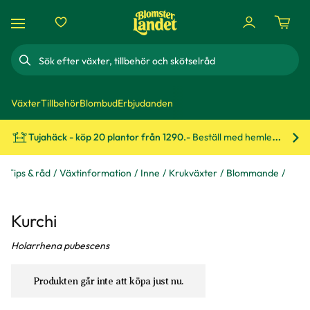
Sök
Växter
Tillbehör
Blombud
Erbjudanden
Tujahäck - köp 20 plantor från 1290.-
Beställ med hemleverans!
Bes
Tips & råd
Växtinformation
Inne
Krukväxter
Blommande
Kurchi
Holarrhena pubescens
Produkten går inte att köpa just nu.