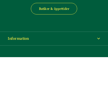
Butiker & öppettider
Information
Om Blomsterlandet
Köp- och leveransvillkor
Ångra ditt köp
© Copyright Blomsterlandet 2025
Företag
Cookies
Integritetspolicy
Dataskydd
Tillgänglighet
Presentkort