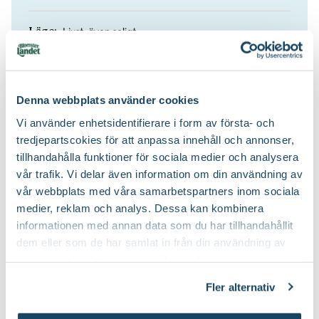
Ljust, även soligt.
Läge:
Vattna försiktigt, vintertid sparsamt.
Vatten:
Denna webbplats använder cookies
Nej
Doft:
Vi använder enhetsidentifierare i form av första- och
tredjepartscokies för att anpassa innehåll och annonser,
Blomjord
Jordprodukter:
tillhandahålla funktioner för sociala medier och analysera
vår trafik. Vi delar även information om din användning av
vår webbplats med våra samarbetspartners inom sociala
medier, reklam och analys. Dessa kan kombinera
informationen med annan data som du har tillhandahållit
dem eller som de har samlat in från din användning av
deras tjänster. Läs mer om olika cookies genom att
klicka på länken 'Fler alternativ'."
Fler alternativ